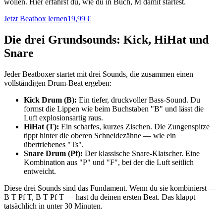
wollen. Hier erfährst du, wie du in Buch, M damit startest.
Jetzt Beatbox lernen
19,99 €
Die drei Grundsounds: Kick, HiHat und
Snare
Jeder Beatboxer startet mit drei Sounds, die zusammen einen
vollständigen Drum-Beat ergeben:
Kick Drum (B):
Ein tiefer, druckvoller Bass-Sound. Du
formst die Lippen wie beim Buchstaben "B" und lässt die
Luft explosionsartig raus.
HiHat (T):
Ein scharfes, kurzes Zischen. Die Zungenspitze
tippt hinter die oberen Schneidezähne — wie ein
übertriebenes "Ts".
Snare Drum (Pf):
Der klassische Snare-Klatscher. Eine
Kombination aus "P" und "F", bei der die Luft seitlich
entweicht.
Diese drei Sounds sind das Fundament. Wenn du sie kombinierst —
B T Pf T, B T Pf T — hast du deinen ersten Beat. Das klappt
tatsächlich in unter 30 Minuten.