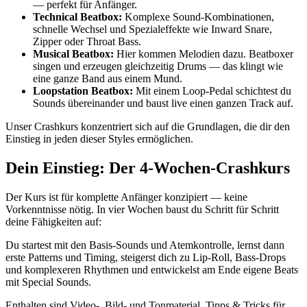
— perfekt für Anfänger.
Technical Beatbox:
Komplexe Sound-Kombinationen,
schnelle Wechsel und Spezialeffekte wie Inward Snare,
Zipper oder Throat Bass.
Musical Beatbox:
Hier kommen Melodien dazu. Beatboxer
singen und erzeugen gleichzeitig Drums — das klingt wie
eine ganze Band aus einem Mund.
Loopstation Beatbox:
Mit einem Loop-Pedal schichtest du
Sounds übereinander und baust live einen ganzen Track auf.
Unser Crashkurs konzentriert sich auf die Grundlagen, die dir den
Einstieg in jeden dieser Styles ermöglichen.
Dein Einstieg: Der 4-Wochen-Crashkurs
Der Kurs ist für komplette Anfänger konzipiert — keine
Vorkenntnisse nötig. In vier Wochen baust du Schritt für Schritt
deine Fähigkeiten auf:
Du startest mit den Basis-Sounds und Atemkontrolle, lernst dann
erste Patterns und Timing, steigerst dich zu Lip-Roll, Bass-Drops
und komplexeren Rhythmen und entwickelst am Ende eigene Beats
mit Special Sounds.
Enthalten sind Video-, Bild- und Tonmaterial, Tipps & Tricks für