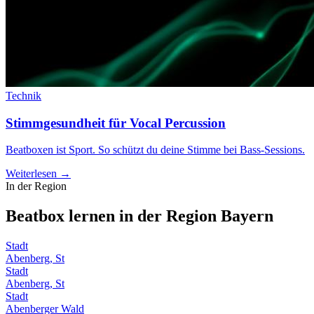
Technik
Stimmgesundheit für Vocal Percussion
Beatboxen ist Sport. So schützt du deine Stimme bei Bass-Sessions.
Weiterlesen →
In der Region
Beatbox lernen in der Region
Bayern
Stadt
Abenberg, St
Stadt
Abenberg, St
Stadt
Abenberger Wald