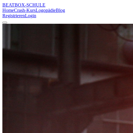
BEATBOX
-SCHULE
Home
Crash-Kurs
Logopädie
Blog
Registrieren
Login