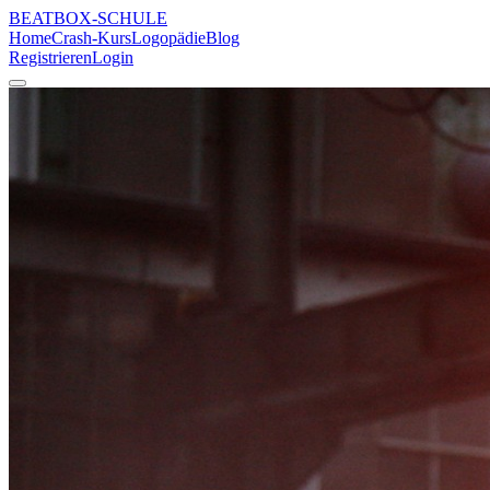
BEATBOX
-SCHULE
Home
Crash-Kurs
Logopädie
Blog
Registrieren
Login