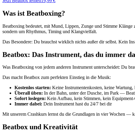
Jetzt Beatbox lernen
19,99 €
Was ist Beatboxing?
Beatboxing bedeutet, mit Mund, Lippen, Zunge und Stimme Klänge zu
sondern um Rhythmus, Timing und Klangvielfalt.
Das Besondere: Du brauchst wirklich nichts außer dir selbst. Kein In
Beatbox: Das Instrument, das du immer da
Was Beatboxing von jedem anderen Instrument unterscheidet: Du brauch
Das macht Beatbox zum perfekten Einstieg in die Musik:
Kostenlos starten:
Keine Instrumentenkosten, keine Wartung, k
Überall üben:
In der Bahn, unter der Dusche, im Park — Beatb
Sofort loslegen:
Kein Aufbau, kein Stimmen, kein Equipment
Immer dabei:
Dein Instrument hast du 24/7 bei dir
Mit unserem Crashkurs lernst du die Grundlagen in vier Wochen — kom
Beatbox und Kreativität