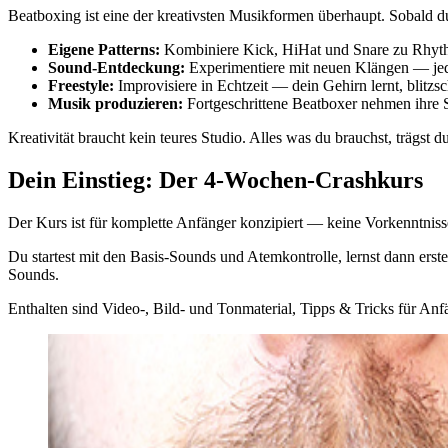
Beatboxing ist eine der kreativsten Musikformen überhaupt. Sobald d
Eigene Patterns:
Kombiniere Kick, HiHat und Snare zu Rhyth
Sound-Entdeckung:
Experimentiere mit neuen Klängen — jed
Freestyle:
Improvisiere in Echtzeit — dein Gehirn lernt, blitzs
Musik produzieren:
Fortgeschrittene Beatboxer nehmen ihre 
Kreativität braucht kein teures Studio. Alles was du brauchst, trägst du 
Dein Einstieg: Der 4-Wochen-Crashkurs
Der Kurs ist für komplette Anfänger konzipiert — keine Vorkenntnisse 
Du startest mit den Basis-Sounds und Atemkontrolle, lernst dann ers
Sounds.
Enthalten sind Video-, Bild- und Tonmaterial, Tipps & Tricks für Anf