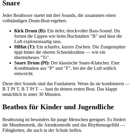
Snare
Jeder Beatboxer startet mit drei Sounds, die zusammen einen
vollständigen Drum-Beat ergeben:
Kick Drum (B):
Ein tiefer, druckvoller Bass-Sound. Du
formst die Lippen wie beim Buchstaben "B" und lässt die
Luft explosionsartig raus.
HiHat (T):
Ein scharfes, kurzes Zischen. Die Zungenspitze
tippt hinter die oberen Schneidezähne — wie ein
übertriebenes "Ts".
Snare Drum (Pf):
Der klassische Snare-Klatscher. Eine
Kombination aus "P" und "F", bei der die Luft seitlich
entweicht.
Diese drei Sounds sind das Fundament. Wenn du sie kombinierst —
B T Pf T, B T Pf T — hast du deinen ersten Beat. Das klappt
tatsächlich in unter 30 Minuten.
Beatbox für Kinder und Jugendliche
Beatboxing ist besonders für junge Menschen geeignet. Es fördert
die Mundmotorik, die Atemkontrolle und das Rhythmusgefühl —
Fähigkeiten, die auch in der Schule helfen.