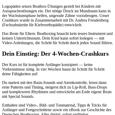
Logopäden setzen Beatbox-Übungen gezielt bei Kindern mit
Aussprachestörungen ein. Der nötige Druck im Mundraum kann in
der Wachstumsphase helfen, ungerade Zähne vorzubeugen. Unser
Crashkurs wurde in Zusammenarbeit mit Dr. Andrea Freudenberg
(Fachzahnärztin für Kieferorthopädie) entwickelt.
Das Beste für Eltern: Beatboxing braucht kein teures Instrument und
keinen Unterrichtsraum. Dein Kind kann sofort loslegen — mit
Video-Anleitungen, die Schritt für Schritt durch jeden Sound führen.
Dein Einstieg: Der 4-Wochen-Crashkurs
Der Kurs ist für komplette Anfänger konzipiert — keine
Vorkenntnisse nötig. In vier Wochen baust du Schritt für Schritt
deine Fähigkeiten auf:
Du startest mit den Basis-Sounds und Atemkontrolle, lernst dann
erste Patterns und Timing, steigerst dich zu Lip-Roll, Bass-Drops
und komplexeren Rhythmen und entwickelst am Ende eigene Beats
mit Special Sounds.
Enthalten sind Video-, Bild- und Tonmaterial, Tipps & Tricks für
Anfänger und Fortgeschrittene sowie ein eBook zur Geschichte des
Deutschen Beatboxing. Alles digital, sofort verfügbar.