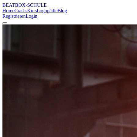
BEATBOX
-SCHULE
Home
Crash-Kurs
Logopädie
Blog
Registrieren
Login