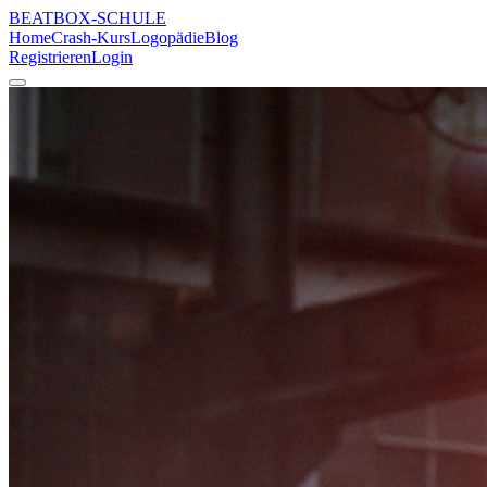
BEATBOX
-SCHULE
Home
Crash-Kurs
Logopädie
Blog
Registrieren
Login