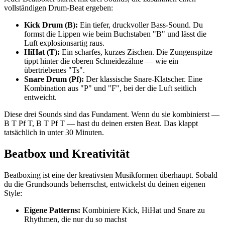
vollständigen Drum-Beat ergeben:
Kick Drum (B):
Ein tiefer, druckvoller Bass-Sound. Du
formst die Lippen wie beim Buchstaben "B" und lässt die
Luft explosionsartig raus.
HiHat (T):
Ein scharfes, kurzes Zischen. Die Zungenspitze
tippt hinter die oberen Schneidezähne — wie ein
übertriebenes "Ts".
Snare Drum (Pf):
Der klassische Snare-Klatscher. Eine
Kombination aus "P" und "F", bei der die Luft seitlich
entweicht.
Diese drei Sounds sind das Fundament. Wenn du sie kombinierst —
B T Pf T, B T Pf T — hast du deinen ersten Beat. Das klappt
tatsächlich in unter 30 Minuten.
Beatbox und Kreativität
Beatboxing ist eine der kreativsten Musikformen überhaupt. Sobald
du die Grundsounds beherrschst, entwickelst du deinen eigenen
Style:
Eigene Patterns:
Kombiniere Kick, HiHat und Snare zu
Rhythmen, die nur du so machst