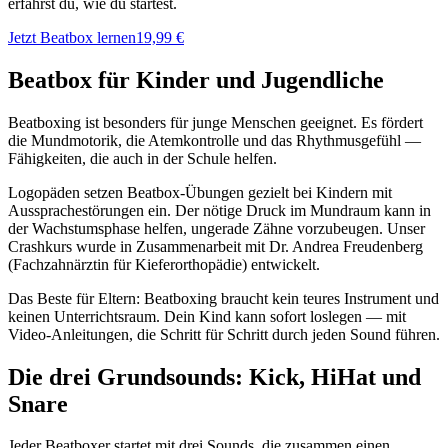
erfährst du, wie du startest.
Jetzt Beatbox lernen
19,99 €
Beatbox für Kinder und Jugendliche
Beatboxing ist besonders für junge Menschen geeignet. Es fördert
die Mundmotorik, die Atemkontrolle und das Rhythmusgefühl —
Fähigkeiten, die auch in der Schule helfen.
Logopäden setzen Beatbox-Übungen gezielt bei Kindern mit
Aussprachestörungen ein. Der nötige Druck im Mundraum kann in
der Wachstumsphase helfen, ungerade Zähne vorzubeugen. Unser
Crashkurs wurde in Zusammenarbeit mit Dr. Andrea Freudenberg
(Fachzahnärztin für Kieferorthopädie) entwickelt.
Das Beste für Eltern: Beatboxing braucht kein teures Instrument und
keinen Unterrichtsraum. Dein Kind kann sofort loslegen — mit
Video-Anleitungen, die Schritt für Schritt durch jeden Sound führen.
Die drei Grundsounds: Kick, HiHat und
Snare
Jeder Beatboxer startet mit drei Sounds, die zusammen einen