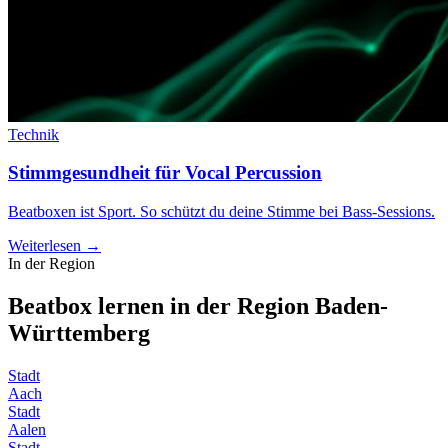
Technik
Stimmgesundheit für Vocal Percussion
Beatboxen ist Sport. So schützt du deine Stimme bei Bass-Sessions.
Weiterlesen →
In der Region
Beatbox lernen in der Region
Baden-
Württemberg
Stadt
Aach
Stadt
Aalen
Stadt