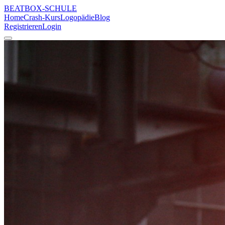
BEATBOX
-SCHULE
Home
Crash-Kurs
Logopädie
Blog
Registrieren
Login