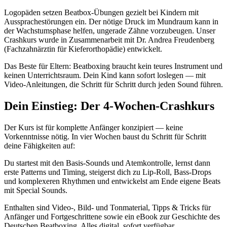
Logopäden setzen Beatbox-Übungen gezielt bei Kindern mit
Aussprachestörungen ein. Der nötige Druck im Mundraum kann in
der Wachstumsphase helfen, ungerade Zähne vorzubeugen. Unser
Crashkurs wurde in Zusammenarbeit mit Dr. Andrea Freudenberg
(Fachzahnärztin für Kieferorthopädie) entwickelt.
Das Beste für Eltern: Beatboxing braucht kein teures Instrument und
keinen Unterrichtsraum. Dein Kind kann sofort loslegen — mit
Video-Anleitungen, die Schritt für Schritt durch jeden Sound führen.
Dein Einstieg: Der 4-Wochen-Crashkurs
Der Kurs ist für komplette Anfänger konzipiert — keine
Vorkenntnisse nötig. In vier Wochen baust du Schritt für Schritt
deine Fähigkeiten auf:
Du startest mit den Basis-Sounds und Atemkontrolle, lernst dann
erste Patterns und Timing, steigerst dich zu Lip-Roll, Bass-Drops
und komplexeren Rhythmen und entwickelst am Ende eigene Beats
mit Special Sounds.
Enthalten sind Video-, Bild- und Tonmaterial, Tipps & Tricks für
Anfänger und Fortgeschrittene sowie ein eBook zur Geschichte des
Deutschen Beatboxing. Alles digital, sofort verfügbar.