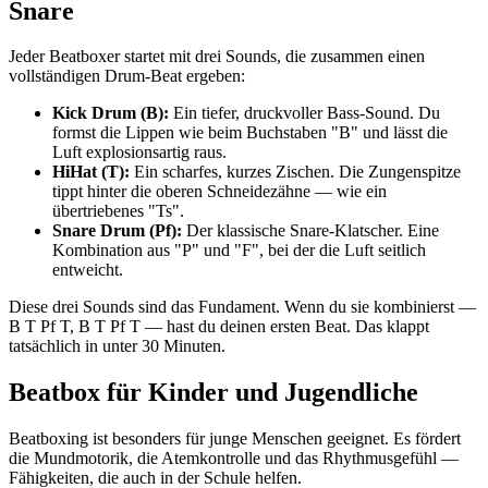
Snare
Jeder Beatboxer startet mit drei Sounds, die zusammen einen
vollständigen Drum-Beat ergeben:
Kick Drum (B):
Ein tiefer, druckvoller Bass-Sound. Du
formst die Lippen wie beim Buchstaben "B" und lässt die
Luft explosionsartig raus.
HiHat (T):
Ein scharfes, kurzes Zischen. Die Zungenspitze
tippt hinter die oberen Schneidezähne — wie ein
übertriebenes "Ts".
Snare Drum (Pf):
Der klassische Snare-Klatscher. Eine
Kombination aus "P" und "F", bei der die Luft seitlich
entweicht.
Diese drei Sounds sind das Fundament. Wenn du sie kombinierst —
B T Pf T, B T Pf T — hast du deinen ersten Beat. Das klappt
tatsächlich in unter 30 Minuten.
Beatbox für Kinder und Jugendliche
Beatboxing ist besonders für junge Menschen geeignet. Es fördert
die Mundmotorik, die Atemkontrolle und das Rhythmusgefühl —
Fähigkeiten, die auch in der Schule helfen.