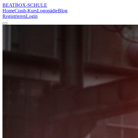
BEATBOX
-SCHULE
Home
Crash-Kurs
Logopädie
Blog
Registrieren
Login