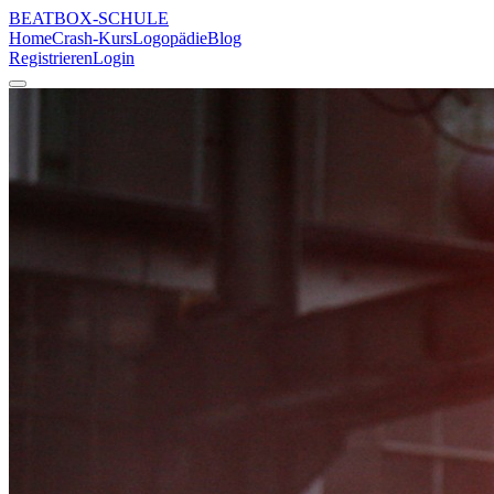
BEATBOX
-SCHULE
Home
Crash-Kurs
Logopädie
Blog
Registrieren
Login