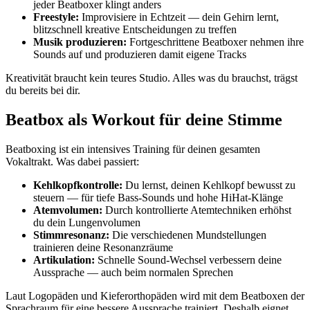
jeder Beatboxer klingt anders
Freestyle:
Improvisiere in Echtzeit — dein Gehirn lernt,
blitzschnell kreative Entscheidungen zu treffen
Musik produzieren:
Fortgeschrittene Beatboxer nehmen ihre
Sounds auf und produzieren damit eigene Tracks
Kreativität braucht kein teures Studio. Alles was du brauchst, trägst
du bereits bei dir.
Beatbox als Workout für deine Stimme
Beatboxing ist ein intensives Training für deinen gesamten
Vokaltrakt. Was dabei passiert:
Kehlkopfkontrolle:
Du lernst, deinen Kehlkopf bewusst zu
steuern — für tiefe Bass-Sounds und hohe HiHat-Klänge
Atemvolumen:
Durch kontrollierte Atemtechniken erhöhst
du dein Lungenvolumen
Stimmresonanz:
Die verschiedenen Mundstellungen
trainieren deine Resonanzräume
Artikulation:
Schnelle Sound-Wechsel verbessern deine
Aussprache — auch beim normalen Sprechen
Laut Logopäden und Kieferorthopäden wird mit dem Beatboxen der
Sprachraum für eine bessere Aussprache trainiert. Deshalb eignet