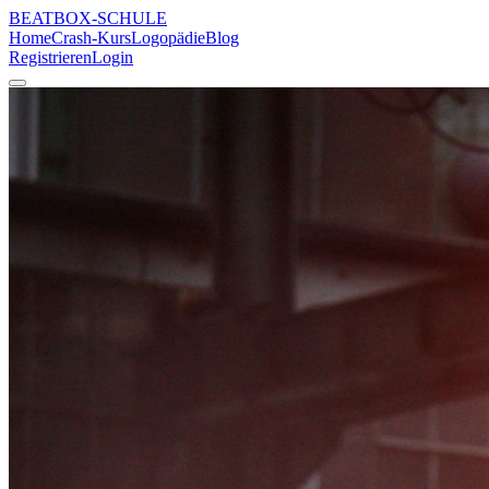
BEATBOX
-SCHULE
Home
Crash-Kurs
Logopädie
Blog
Registrieren
Login