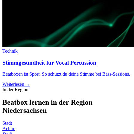
Technik
Stimmgesundheit für Vocal Percussion
Beatboxen ist Sport. So schützt du deine Stimme bei Bass-Sessions.
Weiterlesen →
In der Region
Beatbox lernen in der Region
Niedersachsen
Stadt
Achim
Stadt