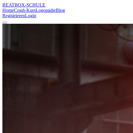
BEATBOX
-SCHULE
Home
Crash-Kurs
Logopädie
Blog
Registrieren
Login