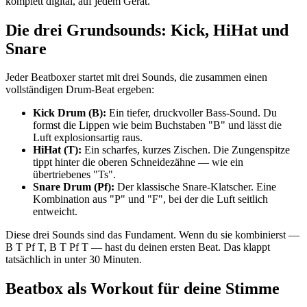
komplett digital, auf jedem Gerät.
Die drei Grundsounds: Kick, HiHat und
Snare
Jeder Beatboxer startet mit drei Sounds, die zusammen einen
vollständigen Drum-Beat ergeben:
Kick Drum (B):
Ein tiefer, druckvoller Bass-Sound. Du
formst die Lippen wie beim Buchstaben "B" und lässt die
Luft explosionsartig raus.
HiHat (T):
Ein scharfes, kurzes Zischen. Die Zungenspitze
tippt hinter die oberen Schneidezähne — wie ein
übertriebenes "Ts".
Snare Drum (Pf):
Der klassische Snare-Klatscher. Eine
Kombination aus "P" und "F", bei der die Luft seitlich
entweicht.
Diese drei Sounds sind das Fundament. Wenn du sie kombinierst —
B T Pf T, B T Pf T — hast du deinen ersten Beat. Das klappt
tatsächlich in unter 30 Minuten.
Beatbox als Workout für deine Stimme