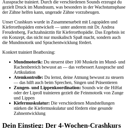
Aussprache trainiert. Durch die verschiedenen Sounds erzeugst du
gezielt Druck im Mundraum, was besonders in der Wachstumsphase
der Zähne helfen kann, ungerade Zähne vorzubeugen.
Unser Crashkurs wurde in Zusammenarbeit mit Logopäden und
Kieferorthopäden entwickelt — unter anderem mit Dr. Andrea
Freudenberg, Fachzahnärztin für Kieferorthopädie. Das Ergebnis ist
ein Konzept, das nicht nur musikalisch Spaß macht, sondern auch
die Mundmotorik und Sprachentwicklung fördert.
Konkret trainiert Beatboxing:
Mundmotorik:
Du steuerst über 100 Muskeln im Mund- und
Rachenbereich bewusst an — das verbessert Aussprache und
Artikulation
Atemkontrolle:
Du lernst, deine Atmung bewusst zu steuern
— das hilft auch beim Sprechen, Singen und Präsentieren
Zungen- und Lippenkoordination:
Sounds wie die HiHat
oder der Liproll trainieren gezielt die Feinmotorik von Zunge
und Lippen
Kiefermuskulatur:
Die verschiedenen Mundstellungen
stärken die Kiefermuskulatur und fördern eine gesunde
Zahnentwicklung
Dein Einstieg: Der 4-Wochen-Crashkurs