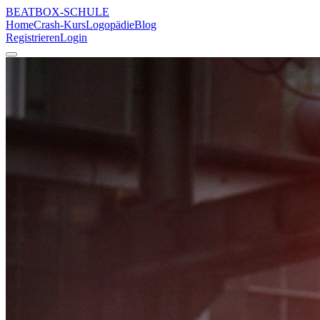
BEATBOX
-SCHULE
Home
Crash-Kurs
Logopädie
Blog
Registrieren
Login