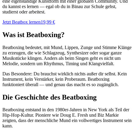
eine eigenständige Kunstform mit einer globalen Community. Und
du kannst es lernen — egal ob du in Binau zur Schule gehst,
studierst oder arbeitest.
Jetzt Beatbox lernen
19,99 €
Was ist Beatboxing?
Beatboxing bedeutet, mit Mund, Lippen, Zunge und Stimme Klänge
zu erzeugen, die wie Schlagzeug, Synthesizer oder sogar ganze
Musikstücke klingen. Anders als beim Singen geht es nicht um
Melodie, sondern um Rhythmus, Timing und Klangvielfalt.
Das Besondere: Du brauchst wirklich nichts außer dir selbst. Kein
Instrument, kein Verstärker, kein Proberaum. Beatboxing
funktioniert überall — und genau das macht es so zugänglich.
Die Geschichte des Beatboxing
Beatboxing entstand in den 1980er-Jahren in New York als Teil der
Hip-Hop-Kultur. Pioniere wie Doug E. Fresh und Biz Markie
zeigten, dass der menschliche Mund ein vollwertiges Instrument sein
kann.