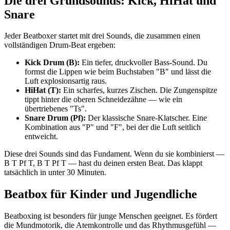
Die drei Grundsounds: Kick, HiHat und
Snare
Jeder Beatboxer startet mit drei Sounds, die zusammen einen
vollständigen Drum-Beat ergeben:
Kick Drum (B):
Ein tiefer, druckvoller Bass-Sound. Du
formst die Lippen wie beim Buchstaben "B" und lässt die
Luft explosionsartig raus.
HiHat (T):
Ein scharfes, kurzes Zischen. Die Zungenspitze
tippt hinter die oberen Schneidezähne — wie ein
übertriebenes "Ts".
Snare Drum (Pf):
Der klassische Snare-Klatscher. Eine
Kombination aus "P" und "F", bei der die Luft seitlich
entweicht.
Diese drei Sounds sind das Fundament. Wenn du sie kombinierst —
B T Pf T, B T Pf T — hast du deinen ersten Beat. Das klappt
tatsächlich in unter 30 Minuten.
Beatbox für Kinder und Jugendliche
Beatboxing ist besonders für junge Menschen geeignet. Es fördert
die Mundmotorik, die Atemkontrolle und das Rhythmusgefühl —