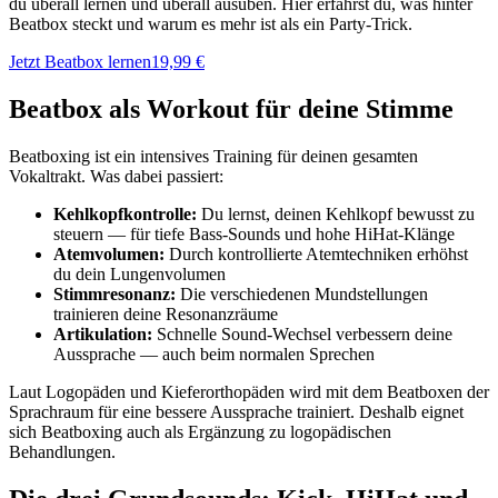
du überall lernen und überall ausüben. Hier erfährst du, was hinter
Beatbox steckt und warum es mehr ist als ein Party-Trick.
Jetzt Beatbox lernen
19,99 €
Beatbox als Workout für deine Stimme
Beatboxing ist ein intensives Training für deinen gesamten
Vokaltrakt. Was dabei passiert:
Kehlkopfkontrolle:
Du lernst, deinen Kehlkopf bewusst zu
steuern — für tiefe Bass-Sounds und hohe HiHat-Klänge
Atemvolumen:
Durch kontrollierte Atemtechniken erhöhst
du dein Lungenvolumen
Stimmresonanz:
Die verschiedenen Mundstellungen
trainieren deine Resonanzräume
Artikulation:
Schnelle Sound-Wechsel verbessern deine
Aussprache — auch beim normalen Sprechen
Laut Logopäden und Kieferorthopäden wird mit dem Beatboxen der
Sprachraum für eine bessere Aussprache trainiert. Deshalb eignet
sich Beatboxing auch als Ergänzung zu logopädischen
Behandlungen.