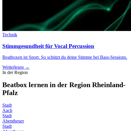
Technik
Stimmgesundheit für Vocal Percussion
Beatboxen ist Sport. So schützt du deine Stimme bei Bass-Sessions.
Weiterlesen →
In der Region
Beatbox lernen in der Region
Rheinland-
Pfalz
Stadt
Aach
Stadt
Abentheuer
Stadt