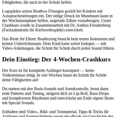
Fähigkeiten, die auch in der Schule helfen.
Logopäden setzen Beatbox-Übungen gezielt bei Kindern mit
Aussprachestörungen ein. Der nötige Druck im Mundraum kann in
der Wachstumsphase helfen, ungerade Zähne vorzubeugen. Unser
Crashkurs wurde in Zusammenarbeit mit Dr. Andrea Freudenberg
(Fachzahnärztin für Kieferorthopädie) entwickelt.
Das Beste für Eltern: Beatboxing braucht kein teures Instrument und
keinen Unterrichtsraum. Dein Kind kann sofort loslegen — mit
Video-Anleitungen, die Schritt für Schritt durch jeden Sound führen.
Dein Einstieg: Der 4-Wochen-Crashkurs
Der Kurs ist für komplette Anfänger konzipiert — keine
Vorkenntnisse nötig. In vier Wochen baust du Schritt für Schritt
deine Fähigkeiten auf:
Du startest mit den Basis-Sounds und Atemkontrolle, lernst dann
erste Patterns und Timing, steigerst dich zu Lip-Roll, Bass-Drops
und komplexeren Rhythmen und entwickelst am Ende eigene Beats
mit Special Sounds.
Enthalten sind Video-, Bild- und Tonmaterial, Tipps & Tricks für
Anfänger und Fortgeschrittene sowie ein eBook zur Geschichte des