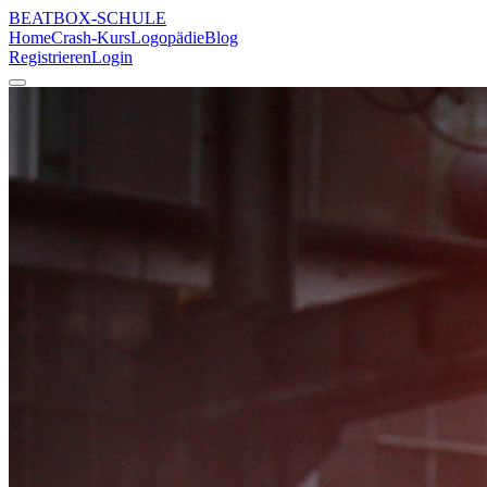
BEATBOX
-SCHULE
Home
Crash-Kurs
Logopädie
Blog
Registrieren
Login