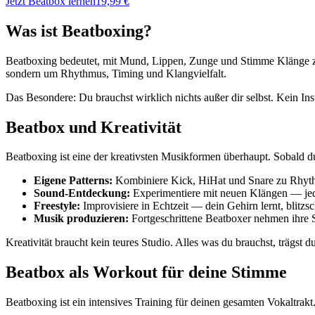
Jetzt Beatbox lernen
19,99 €
Was ist Beatboxing?
Beatboxing bedeutet, mit Mund, Lippen, Zunge und Stimme Klänge zu
sondern um Rhythmus, Timing und Klangvielfalt.
Das Besondere: Du brauchst wirklich nichts außer dir selbst. Kein In
Beatbox und Kreativität
Beatboxing ist eine der kreativsten Musikformen überhaupt. Sobald d
Eigene Patterns:
Kombiniere Kick, HiHat und Snare zu Rhyth
Sound-Entdeckung:
Experimentiere mit neuen Klängen — jed
Freestyle:
Improvisiere in Echtzeit — dein Gehirn lernt, blitzs
Musik produzieren:
Fortgeschrittene Beatboxer nehmen ihre 
Kreativität braucht kein teures Studio. Alles was du brauchst, trägst du 
Beatbox als Workout für deine Stimme
Beatboxing ist ein intensives Training für deinen gesamten Vokaltrakt.