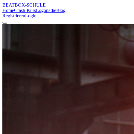
BEATBOX
-SCHULE
Home
Crash-Kurs
Logopädie
Blog
Registrieren
Login