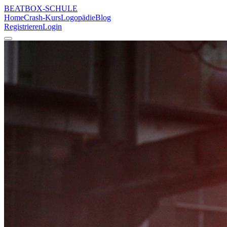
BEATBOX
-SCHULE
Home
Crash-Kurs
Logopädie
Blog
Registrieren
Login