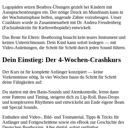
Logopäden setzen Beatbox-Übungen gezielt bei Kindern mit
Aussprachestörungen ein. Der nötige Druck im Mundraum kann in
der Wachstumsphase helfen, ungerade Zähne vorzubeugen. Unser
Crashkurs wurde in Zusammenarbeit mit Dr. Andrea Freudenberg
(Fachzahnärztin für Kieferorthopädie) entwickelt.
Das Beste für Eltern: Beatboxing braucht kein teures Instrument und
keinen Unterrichtsraum. Dein Kind kann sofort loslegen — mit
Video-Anleitungen, die Schritt für Schritt durch jeden Sound führen.
Dein Einstieg: Der 4-Wochen-Crashkurs
Der Kurs ist für komplette Anfänger konzipiert — keine
Vorkenntnisse nötig. In vier Wochen baust du Schritt für Schritt
deine Fähigkeiten auf:
Du startest mit den Basis-Sounds und Atemkontrolle, lernst dann
erste Patterns und Timing, steigerst dich zu Lip-Roll, Bass-Drops
und komplexeren Rhythmen und entwickelst am Ende eigene Beats
mit Special Sounds.
Enthalten sind Video-, Bild- und Tonmaterial, Tipps & Tricks für
Anfänger und Fortgeschrittene sowie ein eBook zur Geschichte des
Deutschen Beatboxing. Alles digital, sofort verfügbar.