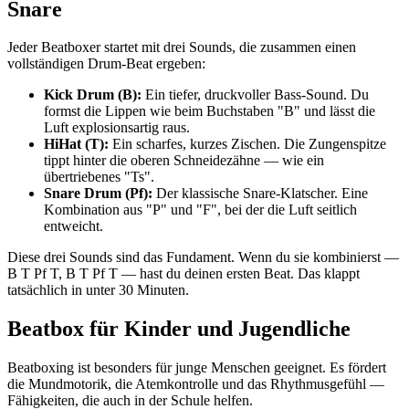
Snare
Jeder Beatboxer startet mit drei Sounds, die zusammen einen
vollständigen Drum-Beat ergeben:
Kick Drum (B):
Ein tiefer, druckvoller Bass-Sound. Du
formst die Lippen wie beim Buchstaben "B" und lässt die
Luft explosionsartig raus.
HiHat (T):
Ein scharfes, kurzes Zischen. Die Zungenspitze
tippt hinter die oberen Schneidezähne — wie ein
übertriebenes "Ts".
Snare Drum (Pf):
Der klassische Snare-Klatscher. Eine
Kombination aus "P" und "F", bei der die Luft seitlich
entweicht.
Diese drei Sounds sind das Fundament. Wenn du sie kombinierst —
B T Pf T, B T Pf T — hast du deinen ersten Beat. Das klappt
tatsächlich in unter 30 Minuten.
Beatbox für Kinder und Jugendliche
Beatboxing ist besonders für junge Menschen geeignet. Es fördert
die Mundmotorik, die Atemkontrolle und das Rhythmusgefühl —
Fähigkeiten, die auch in der Schule helfen.