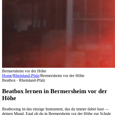
Bermersheim vor der Höhe
Home
/
Rheinland-Pfalz
/
Bermersheim vor der Höhe
Beatbox ·
Rheinland-Pfalz
Beatbox lernen in Bermersheim vor der
Höhe
Beatboxing ist das einzige Instrument, das du immer dabei hast —
deinen Mund. Egal ob du in Bermersheim vor der Höhe zur Schule