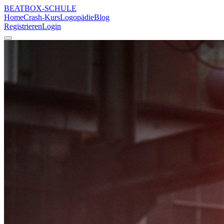
BEATBOX
-SCHULE
Home
Crash-Kurs
Logopädie
Blog
Registrieren
Login