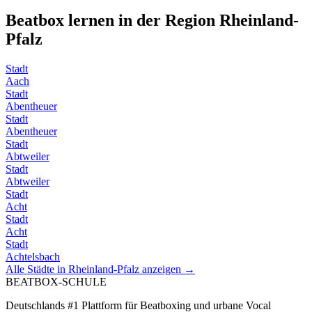
Beatbox lernen in der Region
Rheinland-
Pfalz
Stadt
Aach
Stadt
Abentheuer
Stadt
Abentheuer
Stadt
Abtweiler
Stadt
Abtweiler
Stadt
Acht
Stadt
Acht
Stadt
Achtelsbach
Alle Städte in
Rheinland-Pfalz
anzeigen →
BEATBOX
-SCHULE
Deutschlands #1 Plattform für Beatboxing und urbane Vocal