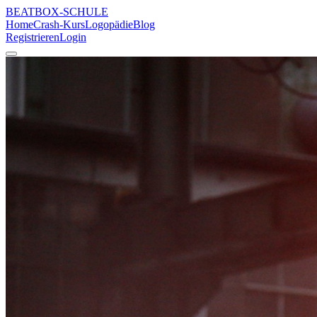
BEATBOX
-SCHULE
Home
Crash-Kurs
Logopädie
Blog
Registrieren
Login