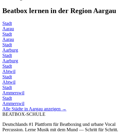
Beatbox lernen in der Region
Aargau
Stadt
Aarau
Stadt
Aarau
Stadt
Aarburg
Stadt
Aarburg
Stadt
Abtwil
Stadt
Abtwil
Stadt
Ammerswil
Stadt
Ammerswil
Alle Städte in
Aargau
anzeigen →
BEATBOX
-SCHULE
Deutschlands #1 Plattform für Beatboxing und urbane Vocal
Percussion. Lerne Musik mit dem Mund — Schritt für Schritt.