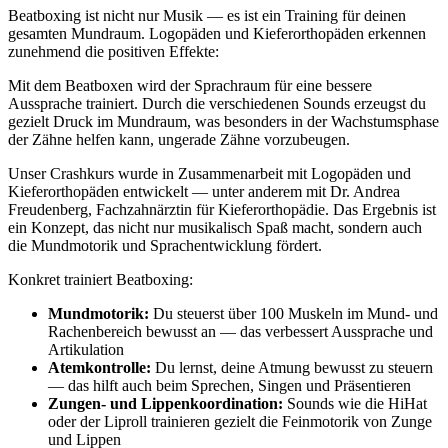
Beatboxing ist nicht nur Musik — es ist ein Training für deinen
gesamten Mundraum. Logopäden und Kieferorthopäden erkennen
zunehmend die positiven Effekte:
Mit dem Beatboxen wird der Sprachraum für eine bessere
Aussprache trainiert. Durch die verschiedenen Sounds erzeugst du
gezielt Druck im Mundraum, was besonders in der Wachstumsphase
der Zähne helfen kann, ungerade Zähne vorzubeugen.
Unser Crashkurs wurde in Zusammenarbeit mit Logopäden und
Kieferorthopäden entwickelt — unter anderem mit Dr. Andrea
Freudenberg, Fachzahnärztin für Kieferorthopädie. Das Ergebnis ist
ein Konzept, das nicht nur musikalisch Spaß macht, sondern auch
die Mundmotorik und Sprachentwicklung fördert.
Konkret trainiert Beatboxing:
Mundmotorik:
Du steuerst über 100 Muskeln im Mund- und
Rachenbereich bewusst an — das verbessert Aussprache und
Artikulation
Atemkontrolle:
Du lernst, deine Atmung bewusst zu steuern
— das hilft auch beim Sprechen, Singen und Präsentieren
Zungen- und Lippenkoordination:
Sounds wie die HiHat
oder der Liproll trainieren gezielt die Feinmotorik von Zunge
und Lippen