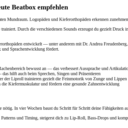
ute Beatbox empfehlen
esamten Mundraum. Logopäden und Kieferorthopäden erkennen zunehmend
 trainiert. Durch die verschiedenen Sounds erzeugst du gezielt Druc
rthopäden entwickelt — unter anderem mit Dr. Andrea Freudenberg, Fa
k und Sprachentwicklung fördert.
achenbereich bewusst an — das verbessert Aussprache und Artikulati
 das hilft auch beim Sprechen, Singen und Präsentieren
 der Liproll trainieren gezielt die Feinmotorik von Zunge und Lippen
 die Kiefermuskulatur und fördern eine gesunde Zahnentwicklung
nötig. In vier Wochen baust du Schritt für Schritt deine Fähigkeiten au
te Patterns und Timing, steigerst dich zu Lip-Roll, Bass-Drops und ko