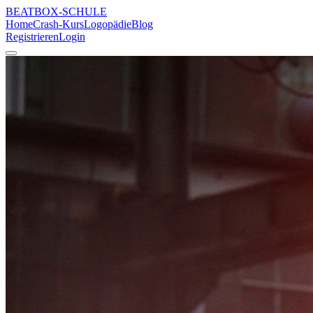
BEATBOX
-SCHULE
Home
Crash-Kurs
Logopädie
Blog
Registrieren
Login