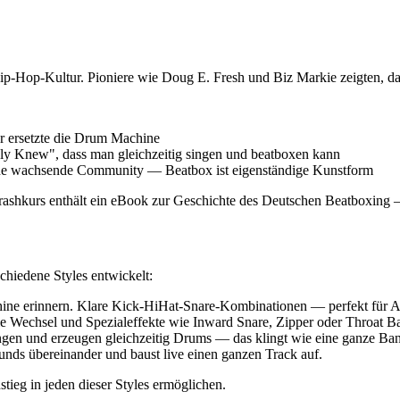
ip-Hop-Kultur. Pioniere wie Doug E. Fresh und Biz Markie zeigten, da
 ersetzte die Drum Machine
ly Knew", dass man gleichzeitig singen und beatboxen kann
ine wachsende Community — Beatbox ist eigenständige Kunstform
Crashkurs enthält ein eBook zur Geschichte des Deutschen Beatboxing
chiedene Styles entwickelt:
ine erinnern. Klare Kick-HiHat-Snare-Kombinationen — perfekt für A
Wechsel und Spezialeffekte wie Inward Snare, Zipper oder Throat Ba
gen und erzeugen gleichzeitig Drums — das klingt wie eine ganze Ba
nds übereinander und baust live einen ganzen Track auf.
stieg in jeden dieser Styles ermöglichen.