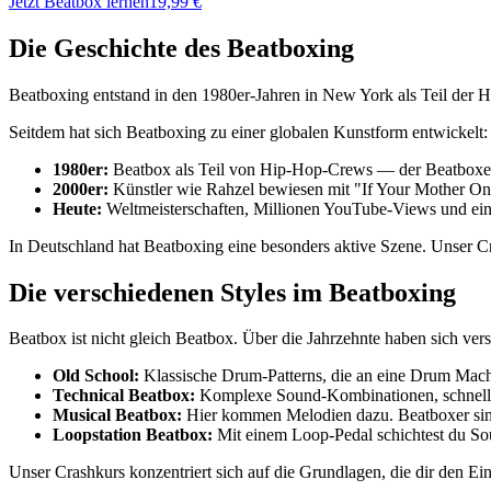
Jetzt Beatbox lernen
19,99 €
Die Geschichte des Beatboxing
Beatboxing entstand in den 1980er-Jahren in New York als Teil der H
Seitdem hat sich Beatboxing zu einer globalen Kunstform entwickelt:
1980er:
Beatbox als Teil von Hip-Hop-Crews — der Beatboxer
2000er:
Künstler wie Rahzel bewiesen mit "If Your Mother On
Heute:
Weltmeisterschaften, Millionen YouTube-Views und e
In Deutschland hat Beatboxing eine besonders aktive Szene. Unser 
Die verschiedenen Styles im Beatboxing
Beatbox ist nicht gleich Beatbox. Über die Jahrzehnte haben sich vers
Old School:
Klassische Drum-Patterns, die an eine Drum Mach
Technical Beatbox:
Komplexe Sound-Kombinationen, schnelle 
Musical Beatbox:
Hier kommen Melodien dazu. Beatboxer sin
Loopstation Beatbox:
Mit einem Loop-Pedal schichtest du Sou
Unser Crashkurs konzentriert sich auf die Grundlagen, die dir den Ein