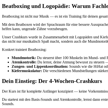
Beatboxing und Logopädie: Warum Fachle
Beatboxing ist nicht nur Musik — es ist ein Training für deinen g
Mit dem Beatboxen wird der Sprachraum für eine bessere Aussprache
helfen kann, ungerade Zähne vorzubeugen.
Unser Crashkurs wurde in Zusammenarbeit mit Logopäden und Kiefero
das nicht nur musikalisch Spaß macht, sondern auch die Mundmotori
Konkret trainiert Beatboxing:
Mundmotorik:
Du steuerst über 100 Muskeln im Mund- und R
Atemkontrolle:
Du lernst, deine Atmung bewusst zu steuern —
Zungen- und Lippenkoordination:
Sounds wie die HiHat oder
Kiefermuskulatur:
Die verschiedenen Mundstellungen stärken
Dein Einstieg: Der 4-Wochen-Crashkurs
Der Kurs ist für komplette Anfänger konzipiert — keine Vorkenntnisse 
Du startest mit den Basis-Sounds und Atemkontrolle, lernst dann ers
Sounds.