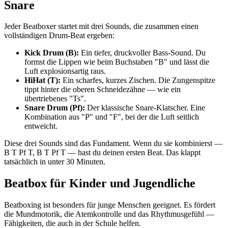
Snare
Jeder Beatboxer startet mit drei Sounds, die zusammen einen
vollständigen Drum-Beat ergeben:
Kick Drum (B):
Ein tiefer, druckvoller Bass-Sound. Du
formst die Lippen wie beim Buchstaben "B" und lässt die
Luft explosionsartig raus.
HiHat (T):
Ein scharfes, kurzes Zischen. Die Zungenspitze
tippt hinter die oberen Schneidezähne — wie ein
übertriebenes "Ts".
Snare Drum (Pf):
Der klassische Snare-Klatscher. Eine
Kombination aus "P" und "F", bei der die Luft seitlich
entweicht.
Diese drei Sounds sind das Fundament. Wenn du sie kombinierst —
B T Pf T, B T Pf T — hast du deinen ersten Beat. Das klappt
tatsächlich in unter 30 Minuten.
Beatbox für Kinder und Jugendliche
Beatboxing ist besonders für junge Menschen geeignet. Es fördert
die Mundmotorik, die Atemkontrolle und das Rhythmusgefühl —
Fähigkeiten, die auch in der Schule helfen.