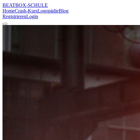
BEATBOX
-SCHULE
Home
Crash-Kurs
Logopädie
Blog
Registrieren
Login