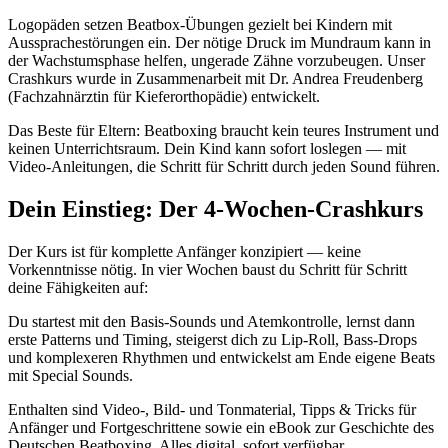
Logopäden setzen Beatbox-Übungen gezielt bei Kindern mit
Aussprachestörungen ein. Der nötige Druck im Mundraum kann in
der Wachstumsphase helfen, ungerade Zähne vorzubeugen. Unser
Crashkurs wurde in Zusammenarbeit mit Dr. Andrea Freudenberg
(Fachzahnärztin für Kieferorthopädie) entwickelt.
Das Beste für Eltern: Beatboxing braucht kein teures Instrument und
keinen Unterrichtsraum. Dein Kind kann sofort loslegen — mit
Video-Anleitungen, die Schritt für Schritt durch jeden Sound führen.
Dein Einstieg: Der 4-Wochen-Crashkurs
Der Kurs ist für komplette Anfänger konzipiert — keine
Vorkenntnisse nötig. In vier Wochen baust du Schritt für Schritt
deine Fähigkeiten auf:
Du startest mit den Basis-Sounds und Atemkontrolle, lernst dann
erste Patterns und Timing, steigerst dich zu Lip-Roll, Bass-Drops
und komplexeren Rhythmen und entwickelst am Ende eigene Beats
mit Special Sounds.
Enthalten sind Video-, Bild- und Tonmaterial, Tipps & Tricks für
Anfänger und Fortgeschrittene sowie ein eBook zur Geschichte des
Deutschen Beatboxing. Alles digital, sofort verfügbar.