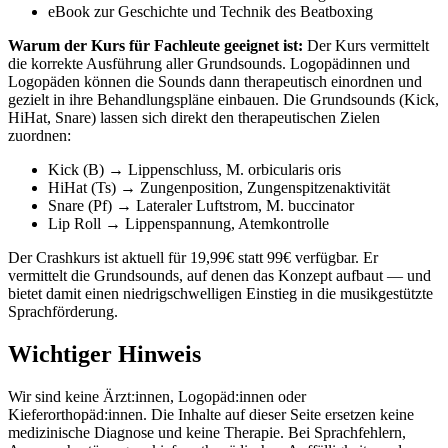
eBook zur Geschichte und Technik des Beatboxing
Warum der Kurs für Fachleute geeignet ist:
Der Kurs vermittelt
die korrekte Ausführung aller Grundsounds. Logopädinnen und
Logopäden können die Sounds dann therapeutisch einordnen und
gezielt in ihre Behandlungspläne einbauen. Die Grundsounds (Kick,
HiHat, Snare) lassen sich direkt den therapeutischen Zielen
zuordnen:
Kick (B) → Lippenschluss, M. orbicularis oris
HiHat (Ts) → Zungenposition, Zungenspitzenaktivität
Snare (Pf) → Lateraler Luftstrom, M. buccinator
Lip Roll → Lippenspannung, Atemkontrolle
Der Crashkurs ist aktuell für 19,99€ statt 99€ verfügbar. Er
vermittelt die Grundsounds, auf denen das Konzept aufbaut — und
bietet damit einen niedrigschwelligen Einstieg in die musikgestützte
Sprachförderung.
Wichtiger Hinweis
Wir sind keine Ärzt:innen, Logopäd:innen oder
Kieferorthopäd:innen. Die Inhalte auf dieser Seite ersetzen keine
medizinische Diagnose und keine Therapie. Bei Sprachfehlern,