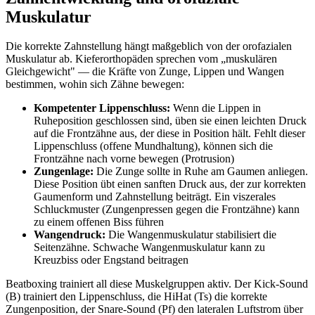
Muskulatur
Die korrekte Zahnstellung hängt maßgeblich von der orofazialen
Muskulatur ab. Kieferorthopäden sprechen vom „muskulären
Gleichgewicht" — die Kräfte von Zunge, Lippen und Wangen
bestimmen, wohin sich Zähne bewegen:
Kompetenter Lippenschluss:
Wenn die Lippen in
Ruheposition geschlossen sind, üben sie einen leichten Druck
auf die Frontzähne aus, der diese in Position hält. Fehlt dieser
Lippenschluss (offene Mundhaltung), können sich die
Frontzähne nach vorne bewegen (Protrusion)
Zungenlage:
Die Zunge sollte in Ruhe am Gaumen anliegen.
Diese Position übt einen sanften Druck aus, der zur korrekten
Gaumenform und Zahnstellung beiträgt. Ein viszerales
Schluckmuster (Zungenpressen gegen die Frontzähne) kann
zu einem offenen Biss führen
Wangendruck:
Die Wangenmuskulatur stabilisiert die
Seitenzähne. Schwache Wangenmuskulatur kann zu
Kreuzbiss oder Engstand beitragen
Beatboxing trainiert all diese Muskelgruppen aktiv. Der Kick-Sound
(B) trainiert den Lippenschluss, die HiHat (Ts) die korrekte
Zungenposition, der Snare-Sound (Pf) den lateralen Luftstrom über