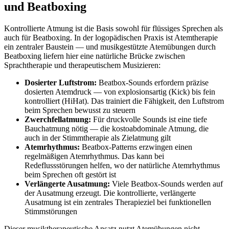
und Beatboxing
Kontrollierte Atmung ist die Basis sowohl für flüssiges Sprechen als
auch für Beatboxing. In der logopädischen Praxis ist Atemtherapie
ein zentraler Baustein — und musikgestützte Atemübungen durch
Beatboxing liefern hier eine natürliche Brücke zwischen
Sprachtherapie und therapeutischem Musizieren:
Dosierter Luftstrom:
Beatbox-Sounds erfordern präzise
dosierten Atemdruck — von explosionsartig (Kick) bis fein
kontrolliert (HiHat). Das trainiert die Fähigkeit, den Luftstrom
beim Sprechen bewusst zu steuern
Zwerchfellatmung:
Für druckvolle Sounds ist eine tiefe
Bauchatmung nötig — die kostoabdominale Atmung, die
auch in der Stimmtherapie als Zielatmung gilt
Atemrhythmus:
Beatbox-Patterns erzwingen einen
regelmäßigen Atemrhythmus. Das kann bei
Redeflussstörungen helfen, wo der natürliche Atemrhythmus
beim Sprechen oft gestört ist
Verlängerte Ausatmung:
Viele Beatbox-Sounds werden auf
der Ausatmung erzeugt. Die kontrollierte, verlängerte
Ausatmung ist ein zentrales Therapieziel bei funktionellen
Stimmstörungen
Dieser musiktherapeutische Ansatz nutzt Atemübungen nicht