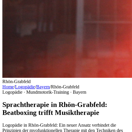
Rhön-Grabfeld
Home
/
Logopädie
/
Bayern
/
Rhön-Grabfeld
Logopädie · Mundmotorik-Training ·
Bayern
Sprachtherapie in Rhön-Grabfeld:
Beatboxing trifft Musiktherapie
Logopädie in Rhön-Grabfeld: Ein neuer Ansatz verbindet die
Prinzipien der myofunktionellen Therapie mit den Techniken des