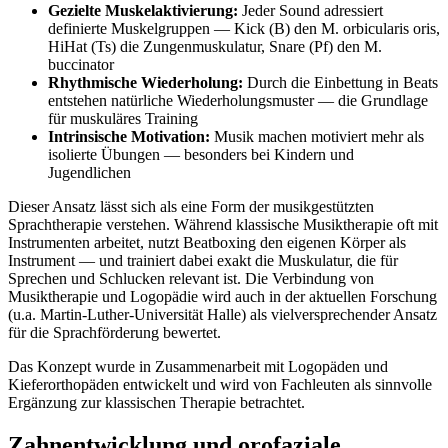
Gezielte Muskelaktivierung:
Jeder Sound adressiert
definierte Muskelgruppen — Kick (B) den M. orbicularis oris,
HiHat (Ts) die Zungenmuskulatur, Snare (Pf) den M.
buccinator
Rhythmische Wiederholung:
Durch die Einbettung in Beats
entstehen natürliche Wiederholungsmuster — die Grundlage
für muskuläres Training
Intrinsische Motivation:
Musik machen motiviert mehr als
isolierte Übungen — besonders bei Kindern und
Jugendlichen
Dieser Ansatz lässt sich als eine Form der musikgestützten
Sprachtherapie verstehen. Während klassische Musiktherapie oft mit
Instrumenten arbeitet, nutzt Beatboxing den eigenen Körper als
Instrument — und trainiert dabei exakt die Muskulatur, die für
Sprechen und Schlucken relevant ist. Die Verbindung von
Musiktherapie und Logopädie wird auch in der aktuellen Forschung
(u.a. Martin-Luther-Universität Halle) als vielversprechender Ansatz
für die Sprachförderung bewertet.
Das Konzept wurde in Zusammenarbeit mit Logopäden und
Kieferorthopäden entwickelt und wird von Fachleuten als sinnvolle
Ergänzung zur klassischen Therapie betrachtet.
Zahnentwicklung und orofaziale