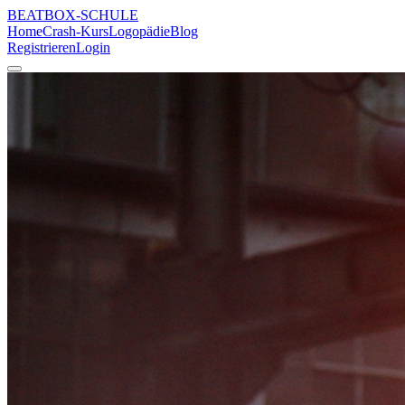
BEATBOX
-SCHULE
Home
Crash-Kurs
Logopädie
Blog
Registrieren
Login