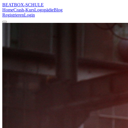
BEATBOX
-SCHULE
Home
Crash-Kurs
Logopädie
Blog
Registrieren
Login