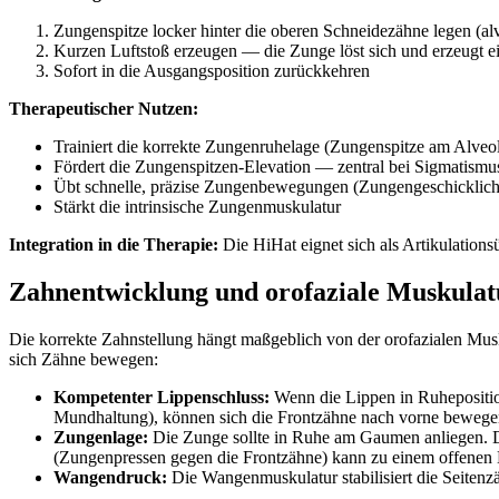
Zungenspitze locker hinter die oberen Schneidezähne legen (al
Kurzen Luftstoß erzeugen — die Zunge löst sich und erzeugt ei
Sofort in die Ausgangsposition zurückkehren
Therapeutischer Nutzen:
Trainiert die korrekte Zungenruhelage (Zungenspitze am Alveol
Fördert die Zungenspitzen-Elevation — zentral bei Sigmatismu
Übt schnelle, präzise Zungenbewegungen (Zungengeschicklich
Stärkt die intrinsische Zungenmuskulatur
Integration in die Therapie:
Die HiHat eignet sich als Artikulatio
Zahnentwicklung und orofaziale Muskulat
Die korrekte Zahnstellung hängt maßgeblich von der orofazialen M
sich Zähne bewegen:
Kompetenter Lippenschluss:
Wenn die Lippen in Ruheposition 
Mundhaltung), können sich die Frontzähne nach vorne bewegen
Zungenlage:
Die Zunge sollte in Ruhe am Gaumen anliegen. Di
(Zungenpressen gegen die Frontzähne) kann zu einem offenen 
Wangendruck:
Die Wangenmuskulatur stabilisiert die Seite