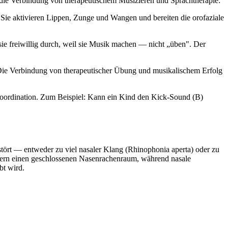
r die Verbindung von therapeutischem Musizieren und Sprachtherapie:
Sie aktivieren Lippen, Zunge und Wangen und bereiten die orofaziale
e freiwillig durch, weil sie Musik machen — nicht „üben". Der
Die Verbindung von therapeutischer Übung und musikalischem Erfolg
Koordination. Zum Beispiel: Kann ein Kind den Kick-Sound (B)
stört — entweder zu viel nasaler Klang (Rhinophonia aperta) oder zu
rdern einen geschlossenen Nasenrachenraum, während nasale
bt wird.