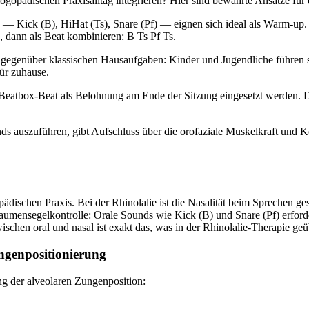
logopädischen Praxisalltag integrieren? Hier sind bewährte Ansätze fü
— Kick (B), HiHat (Ts), Snare (Pf) — eignen sich ideal als Warm-up. 
 dann als Beat kombinieren: B Ts Pf Ts.
egenüber klassischen Hausaufgaben: Kinder und Jugendliche führen si
für zuhause.
 Beatbox-Beat als Belohnung am Ende der Sitzung eingesetzt werden. 
s auszuführen, gibt Aufschluss über die orofaziale Muskelkraft und 
ädischen Praxis. Bei der Rhinolalie ist die Nasalität beim Sprechen ge
Gaumensegelkontrolle: Orale Sounds wie Kick (B) und Snare (Pf) erfo
hen oral und nasal ist exakt das, was in der Rhinolalie-Therapie geü
ngenpositionierung
ing der alveolaren Zungenposition: