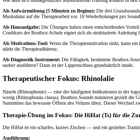
Wie lässt sich musikgestütztes Mundmotorik-Training konkret in den 
Als Aufwärmübung (5 Minuten zu Beginn):
Die drei Grundsounds 
Muskulatur auf die Therapiearbeit vor. 10 Wiederholungen pro Sound,
Als Hausaufgabe:
Die Übungen haben einen entscheidenden Vorteil g
Crashkurs der Beatbox-Schule eignet sich als strukturierte Anleitung 
Als Motivations-Tool:
Wenn die Therapiemotivation sinkt, kann ein
stärkt die Therapieadhärenz.
Als Diagnostik-Instrument:
Die Fähigkeit, bestimmte Beatbox-Sound
sauber ausführen? Dann ist der Lippenschluss grundsätzlich intakt.
Therapeutischer Fokus: Rhinolalie
Näseln (Rhinophonie) — eine der häufigsten Indikationen in der logop
wenig (Rhinophonia clausa). Beatbox-Sounds trainieren gezielt die 
Summtöne das bewusste Öffnen des Velums üben. Dieser Wechsel zwisc
Therapie-Übung im Fokus: Die HiHat (Ts) für die Zu
Die HiHat ist ein scharfes, kurzes Zischen — und ein gezieltes Train
Ausführung: