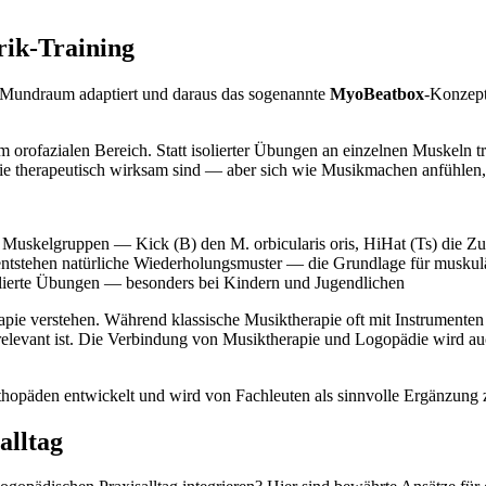
rik-Training
m Mundraum adaptiert und daraus das sogenannte
MyoBeatbox
-Konzept
m orofazialen Bereich. Statt isolierter Übungen an einzelnen Muskeln t
ie therapeutisch wirksam sind — aber sich wie Musikmachen anfühlen, 
e Muskelgruppen — Kick (B) den M. orbicularis oris, HiHat (Ts) die Z
entstehen natürliche Wiederholungsmuster — die Grundlage für muskul
lierte Übungen — besonders bei Kindern und Jugendlichen
rapie verstehen. Während klassische Musiktherapie oft mit Instrumente
 relevant ist. Die Verbindung von Musiktherapie und Logopädie wird auc
päden entwickelt und wird von Fachleuten als sinnvolle Ergänzung zu
alltag