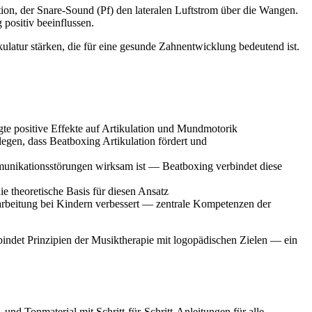
tion, der Snare-Sound (Pf) den lateralen Luftstrom über die Wangen.
ositiv beeinflussen.
ulatur stärken, die für eine gesunde Zahnentwicklung bedeutend ist.
te positive Effekte auf Artikulation und Mundmotorik
egen, dass Beatboxing Artikulation fördert und
munikationsstörungen wirksam ist — Beatboxing verbindet diese
 theoretische Basis für diesen Ansatz
arbeitung bei Kindern verbessert — zentrale Kompetenzen der
rbindet Prinzipien der Musiktherapie mit logopädischen Zielen — ein
nd Tonmaterial mit Schritt-für-Schritt-Anleitungen für alle