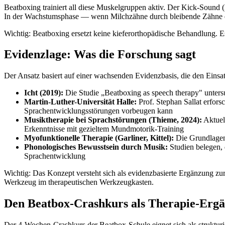
Beatboxing trainiert all diese Muskelgruppen aktiv. Der Kick-Sound (
In der Wachstumsphase — wenn Milchzähne durch bleibende Zähne er
Wichtig: Beatboxing ersetzt keine kieferorthopädische Behandlung. E
Evidenzlage: Was die Forschung sagt
Der Ansatz basiert auf einer wachsenden Evidenzbasis, die den Einsat
Icht (2019):
Die Studie „Beatboxing as speech therapy" unters
Martin-Luther-Universität Halle:
Prof. Stephan Sallat erfors
Sprachentwicklungsstörungen vorbeugen kann
Musiktherapie bei Sprachstörungen (Thieme, 2024):
Aktuel
Erkenntnisse mit gezieltem Mundmotorik-Training
Myofunktionelle Therapie (Garliner, Kittel):
Die Grundlagen 
Phonologisches Bewusstsein durch Musik:
Studien belegen, 
Sprachentwicklung
Wichtig: Das Konzept versteht sich als evidenzbasierte Ergänzung zur
Werkzeug im therapeutischen Werkzeugkasten.
Den Beatbox-Crashkurs als Therapie-Erg
Der 4-Wochen-Crashkurs der Beatbox-Schule eignet sich als strukturie