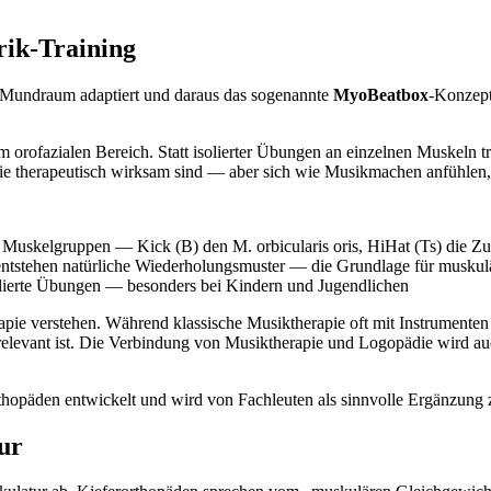
rik-Training
m Mundraum adaptiert und daraus das sogenannte
MyoBeatbox
-Konzept
m orofazialen Bereich. Statt isolierter Übungen an einzelnen Muskeln t
ie therapeutisch wirksam sind — aber sich wie Musikmachen anfühlen, 
e Muskelgruppen — Kick (B) den M. orbicularis oris, HiHat (Ts) die Z
entstehen natürliche Wiederholungsmuster — die Grundlage für muskul
lierte Übungen — besonders bei Kindern und Jugendlichen
rapie verstehen. Während klassische Musiktherapie oft mit Instrumente
 relevant ist. Die Verbindung von Musiktherapie und Logopädie wird auc
päden entwickelt und wird von Fachleuten als sinnvolle Ergänzung zu
ur