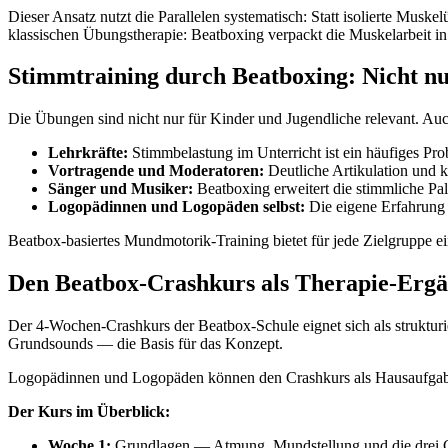
Dieser Ansatz nutzt die Parallelen systematisch: Statt isolierte Mus
klassischen Übungstherapie: Beatboxing verpackt die Muskelarbeit in
Stimmtraining durch Beatboxing: Nicht nu
Die Übungen sind nicht nur für Kinder und Jugendliche relevant. Au
Lehrkräfte:
Stimmbelastung im Unterricht ist ein häufiges 
Vortragende und Moderatoren:
Deutliche Artikulation und k
Sänger und Musiker:
Beatboxing erweitert die stimmliche Pal
Logopädinnen und Logopäden selbst:
Die eigene Erfahrung 
Beatbox-basiertes Mundmotorik-Training bietet für jede Zielgruppe
Den Beatbox-Crashkurs als Therapie-Erg
Der 4-Wochen-Crashkurs der Beatbox-Schule eignet sich als strukturie
Grundsounds — die Basis für das Konzept.
Logopädinnen und Logopäden können den Crashkurs als Hausaufgaben
Der Kurs im Überblick:
Woche 1:
Grundlagen — Atmung, Mundstellung und die drei G