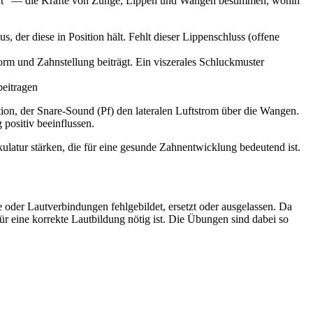
cht" — die Kräfte von Zunge, Lippen und Wangen bestimmen, wohin
 der diese in Position hält. Fehlt dieser Lippenschluss (offene
rm und Zahnstellung beiträgt. Ein viszerales Schluckmuster
eitragen
tion, der Snare-Sound (Pf) den lateralen Luftstrom über die Wangen.
ositiv beeinflussen.
ulatur stärken, die für eine gesunde Zahnentwicklung bedeutend ist.
e oder Lautverbindungen fehlgebildet, ersetzt oder ausgelassen. Da
ür eine korrekte Lautbildung nötig ist. Die Übungen sind dabei so