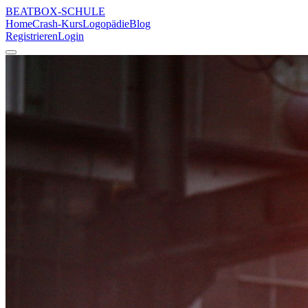
BEATBOX
-SCHULE
Home
Crash-Kurs
Logopädie
Blog
Registrieren
Login