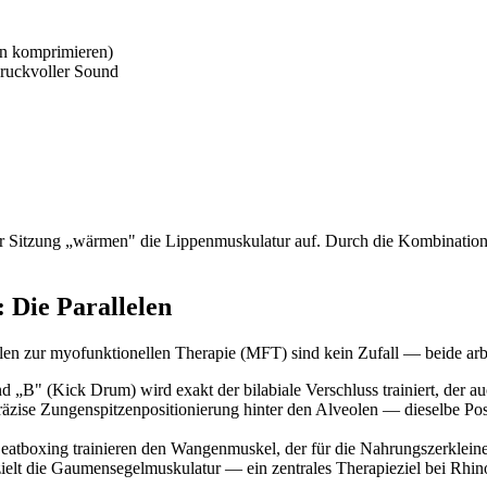
en komprimieren)
 druckvoller Sound
Sitzung „wärmen" die Lippenmuskulatur auf. Durch die Kombination m
 Die Parallelen
lelen zur myofunktionellen Therapie (MFT) sind kein Zufall — beide a
„B" (Kick Drum) wird exakt der bilabiale Verschluss trainiert, der a
äzise Zungenspitzenpositionierung hinter den Alveolen — dieselbe Posit
tboxing trainieren den Wangenmuskel, der für die Nahrungszerkleiner
elt die Gaumensegelmuskulatur — ein zentrales Therapieziel bei Rhino