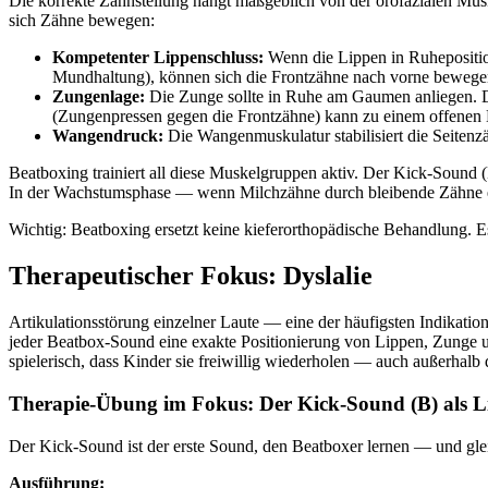
Die korrekte Zahnstellung hängt maßgeblich von der orofazialen M
sich Zähne bewegen:
Kompetenter Lippenschluss:
Wenn die Lippen in Ruheposition 
Mundhaltung), können sich die Frontzähne nach vorne bewegen
Zungenlage:
Die Zunge sollte in Ruhe am Gaumen anliegen. Di
(Zungenpressen gegen die Frontzähne) kann zu einem offenen 
Wangendruck:
Die Wangenmuskulatur stabilisiert die Seite
Beatboxing trainiert all diese Muskelgruppen aktiv. Der Kick-Sound (
In der Wachstumsphase — wenn Milchzähne durch bleibende Zähne er
Wichtig: Beatboxing ersetzt keine kieferorthopädische Behandlung. E
Therapeutischer Fokus: Dyslalie
Artikulationsstörung einzelner Laute — eine der häufigsten Indikatio
jeder Beatbox-Sound eine exakte Positionierung von Lippen, Zunge und
spielerisch, dass Kinder sie freiwillig wiederholen — auch außerhalb 
Therapie-Übung im Fokus: Der Kick-Sound (B) als L
Der Kick-Sound ist der erste Sound, den Beatboxer lernen — und glei
Ausführung: