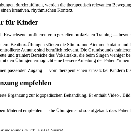
kelübungen durchzuführen, werden die therapeutisch relevanten Bewegung
 einen kreativen, rhythmischen Kontext.
r für Kinder
ch Erwachsene profitieren vom gezielten orofazialen Training — beson
Problem. Beatbox-Übungen stärken die Stimm- und Atemmuskulatur un
ontrollierte Atmung sind beruflich relevant. Die Grundsounds trainiere
ette und trainiert Bereiche des Vokaltrakts, die beim Singen weniger 
mit den Übungen ermöglicht eine bessere Anleitung der Patient*innen
 einen passenden Zugang — vom therapeutischen Einsatz bei Kindern bi
änzung empfehlen
rte Ergänzung zur logopädischen Behandlung. Er enthält Video-, Bild- u
-Material empfehlen — die Übungen sind so aufgebaut, dass Patient*
rundsounds (Kick, HiHat, Snare)