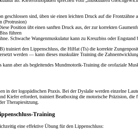
uskulatur ab. Kieferorthopäden sprechen vom „muskulären Gleichgewi
geschlossen sind, üben sie einen leichten Druck auf die Frontzähne aus,
 (Protrusion)
ese Position übt einen sanften Druck aus, der zur korrekten Gaumenfo
Biss führen
nzähne. Schwache Wangenmuskulatur kann zu Kreuzbiss oder Engstand b
B) trainiert den Lippenschluss, die HiHat (Ts) die korrekte Zungenposi
setzt werden — kann dieses muskuläre Training die Zahnentwicklung p
s kann aber als begleitendes Mundmotorik-Training die orofaziale Musk
nen in der logopädischen Praxis. Bei der Dyslalie werden einzelne Laut
 Kiefer erfordert, trainiert Beatboxing die motorische Präzision, die f
der Therapiesitzung.
ippenschluss-Training
chzeitig eine effektive Übung für den Lippenschluss: