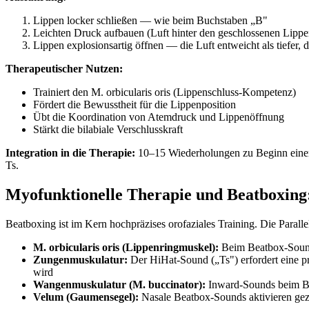
Lippen locker schließen — wie beim Buchstaben „B"
Leichten Druck aufbauen (Luft hinter den geschlossenen Lipp
Lippen explosionsartig öffnen — die Luft entweicht als tiefer,
Therapeutischer Nutzen:
Trainiert den M. orbicularis oris (Lippenschluss-Kompetenz)
Fördert die Bewusstheit für die Lippenposition
Übt die Koordination von Atemdruck und Lippenöffnung
Stärkt die bilabiale Verschlusskraft
Integration in die Therapie:
10–15 Wiederholungen zu Beginn einer 
Ts.
Myofunktionelle Therapie und Beatboxing:
Beatboxing ist im Kern hochpräzises orofaziales Training. Die Paral
M. orbicularis oris (Lippenringmuskel):
Beim Beatbox-Sound 
Zungenmuskulatur:
Der HiHat-Sound („Ts") erfordert eine pr
wird
Wangenmuskulatur (M. buccinator):
Inward-Sounds beim Bea
Velum (Gaumensegel):
Nasale Beatbox-Sounds aktivieren gezi