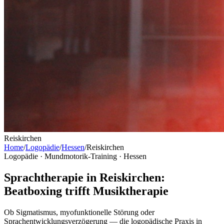
Reiskirchen
Home
/
Logopädie
/
Hessen
/
Reiskirchen
Logopädie · Mundmotorik-Training ·
Hessen
Sprachtherapie in Reiskirchen:
Beatboxing trifft Musiktherapie
Ob Sigmatismus, myofunktionelle Störung oder
Sprachentwicklungsverzögerung — die logopädische Praxis in