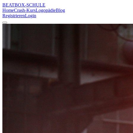
BEATBOX
-SCHULE
Home
Crash-Kurs
Logopädie
Blog
Registrieren
Login