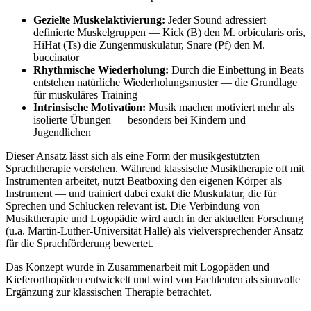
Gezielte Muskelaktivierung:
Jeder Sound adressiert
definierte Muskelgruppen — Kick (B) den M. orbicularis oris,
HiHat (Ts) die Zungenmuskulatur, Snare (Pf) den M.
buccinator
Rhythmische Wiederholung:
Durch die Einbettung in Beats
entstehen natürliche Wiederholungsmuster — die Grundlage
für muskuläres Training
Intrinsische Motivation:
Musik machen motiviert mehr als
isolierte Übungen — besonders bei Kindern und
Jugendlichen
Dieser Ansatz lässt sich als eine Form der musikgestützten
Sprachtherapie verstehen. Während klassische Musiktherapie oft mit
Instrumenten arbeitet, nutzt Beatboxing den eigenen Körper als
Instrument — und trainiert dabei exakt die Muskulatur, die für
Sprechen und Schlucken relevant ist. Die Verbindung von
Musiktherapie und Logopädie wird auch in der aktuellen Forschung
(u.a. Martin-Luther-Universität Halle) als vielversprechender Ansatz
für die Sprachförderung bewertet.
Das Konzept wurde in Zusammenarbeit mit Logopäden und
Kieferorthopäden entwickelt und wird von Fachleuten als sinnvolle
Ergänzung zur klassischen Therapie betrachtet.