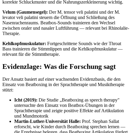
korrekte Schluckmuster und die Nahrungszerkleinerung wichtig.
Velum (Gaumensegel):
Der M. tensor veli palatini und der M.
levator veli palatini steuern die Öffnung und Schließung des
Nasenrachenraums. Beatbox-Sounds trainieren den Wechsel
zwischen oraler und nasaler Luftführung — relevant bei Rhinolalie-
Therapie.
Kehlkopfmuskulatur:
Fortgeschrittene Sounds wie der Throat
Bass trainieren die Stimmlippen und die Kehlkopfmuskulatur —
relevant für die Stimmtherapie.
Evidenzlage: Was die Forschung sagt
Der Ansatz basiert auf einer wachsenden Evidenzbasis, die den
Einsatz von Beatboxing in der Sprachtherapie und Musiktherapie
stützt:
Icht (2019):
Die Studie „Beatboxing as speech therapy"
untersuchte den Einsatz von Beatbox-Übungen in der
Sprachtherapie und zeigte positive Effekte auf Artikulation
und Mundmotorik
Martin-Luther-Universität Halle:
Prof. Stephan Sallat
erforscht, wie Kinder durch Beatboxing sprechen lernen —
die Ergebnisse belegen, dass Beatboxing Artikulation fördert