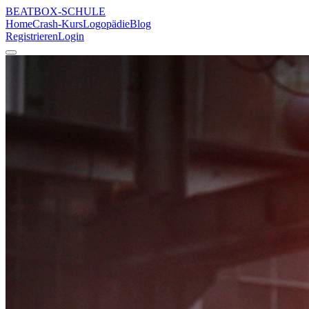
BEATBOX
-SCHULE
Home
Crash-Kurs
Logopädie
Blog
Registrieren
Login