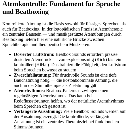
Atemkontrolle: Fundament für Sprache
und Beatboxing
Kontrollierte Atmung ist die Basis sowohl für flüssiges Sprechen als
auch für Beatboxing. In der logopädischen Praxis ist Atemtherapie
ein zentraler Baustein — und musikgestützte Atemübungen durch
Beatboxing liefern hier eine natürliche Brücke zwischen
Sprachtherapie und therapeutischem Musizieren:
Dosierter Luftstrom:
Beatbox-Sounds erfordern präzise
dosierten Atemdruck — von explosionsartig (Kick) bis fein
kontrolliert (HiHat). Das trainiert die Fähigkeit, den Luftstrom
beim Sprechen bewusst zu steuern
Zwerchfellatmung:
Für druckvolle Sounds ist eine tiefe
Bauchatmung nötig — die kostoabdominale Atmung, die
auch in der Stimmtherapie als Zielatmung gilt
Atemrhythmus:
Beatbox-Patterns erzwingen einen
regelmäßigen Atemrhythmus. Das kann bei
Redeflussstörungen helfen, wo der natürliche Atemrhythmus
beim Sprechen oft gestört ist
Verlängerte Ausatmung:
Viele Beatbox-Sounds werden auf
der Ausatmung erzeugt. Die kontrollierte, verlängerte
Ausatmung ist ein zentrales Therapieziel bei funktionellen
Stimmstörungen