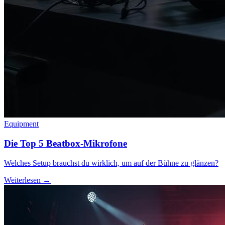
Equipment
Die Top 5 Beatbox-Mikrofone
Welches Setup brauchst du wirklich, um auf der Bühne zu glänzen?
Weiterlesen →