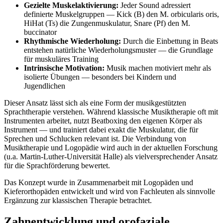
Gezielte Muskelaktivierung:
Jeder Sound adressiert
definierte Muskelgruppen — Kick (B) den M. orbicularis oris,
HiHat (Ts) die Zungenmuskulatur, Snare (Pf) den M.
buccinator
Rhythmische Wiederholung:
Durch die Einbettung in Beats
entstehen natürliche Wiederholungsmuster — die Grundlage
für muskuläres Training
Intrinsische Motivation:
Musik machen motiviert mehr als
isolierte Übungen — besonders bei Kindern und
Jugendlichen
Dieser Ansatz lässt sich als eine Form der musikgestützten
Sprachtherapie verstehen. Während klassische Musiktherapie oft mit
Instrumenten arbeitet, nutzt Beatboxing den eigenen Körper als
Instrument — und trainiert dabei exakt die Muskulatur, die für
Sprechen und Schlucken relevant ist. Die Verbindung von
Musiktherapie und Logopädie wird auch in der aktuellen Forschung
(u.a. Martin-Luther-Universität Halle) als vielversprechender Ansatz
für die Sprachförderung bewertet.
Das Konzept wurde in Zusammenarbeit mit Logopäden und
Kieferorthopäden entwickelt und wird von Fachleuten als sinnvolle
Ergänzung zur klassischen Therapie betrachtet.
Zahnentwicklung und orofaziale