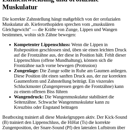
Muskulatur
Die korrekte Zahnstellung hängt maßgeblich von der orofazialen
Muskulatur ab. Kieferorthopäden sprechen vom „muskulären
Gleichgewicht" — die Kräfte von Zunge, Lippen und Wangen
bestimmen, wohin sich Zähne bewegen:
Kompetenter Lippenschluss:
Wenn die Lippen in
Ruheposition geschlossen sind, üben sie einen leichten Druck
auf die Frontzähne aus, der diese in Position hält. Fehlt dieser
Lippenschluss (offene Mundhaltung), können sich die
Frontzähne nach vorne bewegen (Protrusion)
Zungenlage:
Die Zunge sollte in Ruhe am Gaumen anliegen.
Diese Position übt einen sanften Druck aus, der zur korrekten
Gaumenform und Zahnstellung beiträgt. Ein viszerales
Schluckmuster (Zungenpressen gegen die Frontzähne) kann
zu einem offenen Biss führen
Wangendruck:
Die Wangenmuskulatur stabilisiert die
Seitenzähne. Schwache Wangenmuskulatur kann zu
Kreuzbiss oder Engstand beitragen
Beatboxing trainiert all diese Muskelgruppen aktiv. Der Kick-Sound
(B) trainiert den Lippenschluss, die HiHat (Ts) die korrekte
Zungenposition, der Snare-Sound (Pf) den lateralen Luftstrom über