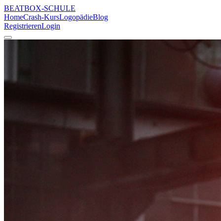
BEATBOX
-SCHULE
Home
Crash-Kurs
Logopädie
Blog
Registrieren
Login