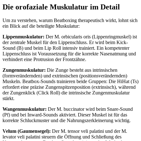
Die orofaziale Muskulatur im Detail
Um zu verstehen, warum Beatboxing therapeutisch wirkt, lohnt sich
ein Blick auf die beteiligte Muskulatur:
Lippenmuskulatur:
Der M. orbicularis oris (Lippenringmuskel) ist
der zentrale Muskel für den Lippenschluss. Er wird beim Kick-
Sound (B) und beim Lip Roll intensiv trainiert. Ein kompetenter
Lippenschluss ist Voraussetzung für die korrekte Nasenatmung und
verhindert eine Protrusion der Frontzähne.
Zungenmuskulatur:
Die Zunge besteht aus intrinsischen
(formverändernden) und extrinsischen (positionsverändernden)
Muskeln. Beatbox-Sounds trainieren beide Gruppen: Die HiHat (Ts)
erfordert eine präzise Zungenspitzenposition (extrinsisch), während
der Zungenklick (Click Roll) die intrinsische Zungenmuskulatur
stärkt.
Wangenmuskulatur:
Der M. buccinator wird beim Snare-Sound
(Pf) und bei Inward-Sounds aktiviert. Dieser Muskel ist für das
korrekte Schluckmuster und die Nahrungszerkleinerung wichtig.
Velum (Gaumensegel):
Der M. tensor veli palatini und der M.
levator veli palatini steuern die Öffnung und Schließung des