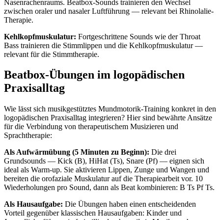
Nasenrachenraums. Beatbox-Sounds trainieren den Wechsel
zwischen oraler und nasaler Luftführung — relevant bei Rhinolalie-
Therapie.
Kehlkopfmuskulatur:
Fortgeschrittene Sounds wie der Throat
Bass trainieren die Stimmlippen und die Kehlkopfmuskulatur —
relevant für die Stimmtherapie.
Beatbox-Übungen im logopädischen
Praxisalltag
Wie lässt sich musikgestütztes Mundmotorik-Training konkret in den
logopädischen Praxisalltag integrieren? Hier sind bewährte Ansätze
für die Verbindung von therapeutischem Musizieren und
Sprachtherapie:
Als Aufwärmübung (5 Minuten zu Beginn):
Die drei
Grundsounds — Kick (B), HiHat (Ts), Snare (Pf) — eignen sich
ideal als Warm-up. Sie aktivieren Lippen, Zunge und Wangen und
bereiten die orofaziale Muskulatur auf die Therapiearbeit vor. 10
Wiederholungen pro Sound, dann als Beat kombinieren: B Ts Pf Ts.
Als Hausaufgabe:
Die Übungen haben einen entscheidenden
Vorteil gegenüber klassischen Hausaufgaben: Kinder und