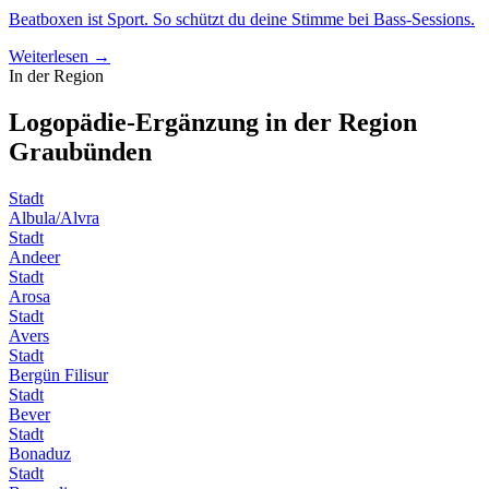
Beatboxen ist Sport. So schützt du deine Stimme bei Bass-Sessions.
Weiterlesen →
In der Region
Logopädie-Ergänzung in der Region
Graubünden
Stadt
Albula/Alvra
Stadt
Andeer
Stadt
Arosa
Stadt
Avers
Stadt
Bergün Filisur
Stadt
Bever
Stadt
Bonaduz
Stadt