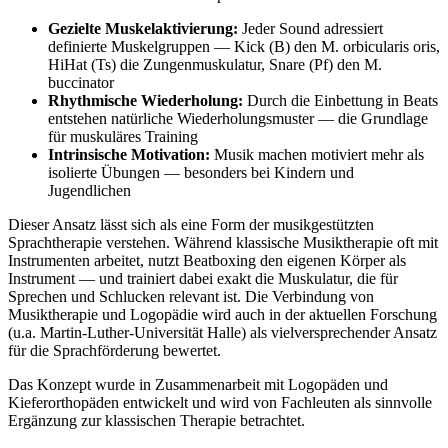
Gezielte Muskelaktivierung:
Jeder Sound adressiert
definierte Muskelgruppen — Kick (B) den M. orbicularis oris,
HiHat (Ts) die Zungenmuskulatur, Snare (Pf) den M.
buccinator
Rhythmische Wiederholung:
Durch die Einbettung in Beats
entstehen natürliche Wiederholungsmuster — die Grundlage
für muskuläres Training
Intrinsische Motivation:
Musik machen motiviert mehr als
isolierte Übungen — besonders bei Kindern und
Jugendlichen
Dieser Ansatz lässt sich als eine Form der musikgestützten
Sprachtherapie verstehen. Während klassische Musiktherapie oft mit
Instrumenten arbeitet, nutzt Beatboxing den eigenen Körper als
Instrument — und trainiert dabei exakt die Muskulatur, die für
Sprechen und Schlucken relevant ist. Die Verbindung von
Musiktherapie und Logopädie wird auch in der aktuellen Forschung
(u.a. Martin-Luther-Universität Halle) als vielversprechender Ansatz
für die Sprachförderung bewertet.
Das Konzept wurde in Zusammenarbeit mit Logopäden und
Kieferorthopäden entwickelt und wird von Fachleuten als sinnvolle
Ergänzung zur klassischen Therapie betrachtet.