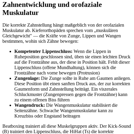
Zahnentwicklung und orofaziale
Muskulatur
Die korrekte Zahnstellung hängt maßgeblich von der orofazialen
Muskulatur ab. Kieferorthopäden sprechen vom „muskulären
Gleichgewicht" — die Kräfte von Zunge, Lippen und Wangen
bestimmen, wohin sich Zähne bewegen:
Kompetenter Lippenschluss:
Wenn die Lippen in
Ruheposition geschlossen sind, üben sie einen leichten Druck
auf die Frontzähne aus, der diese in Position hält. Fehlt dieser
Lippenschluss (offene Mundhaltung), können sich die
Frontzähne nach vorne bewegen (Protrusion)
Zungenlage:
Die Zunge sollte in Ruhe am Gaumen anliegen.
Diese Position übt einen sanften Druck aus, der zur korrekten
Gaumenform und Zahnstellung beiträgt. Ein viszerales
Schluckmuster (Zungenpressen gegen die Frontzähne) kann
zu einem offenen Biss führen
Wangendruck:
Die Wangenmuskulatur stabilisiert die
Seitenzähne. Schwache Wangenmuskulatur kann zu
Kreuzbiss oder Engstand beitragen
Beatboxing trainiert all diese Muskelgruppen aktiv. Der Kick-Sound
(B) trainiert den Lippenschluss, die HiHat (Ts) die korrekte