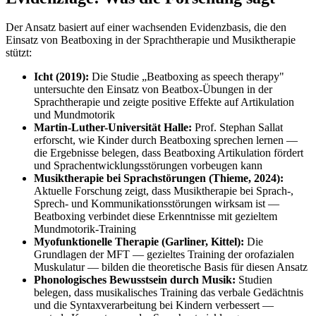
Der Ansatz basiert auf einer wachsenden Evidenzbasis, die den
Einsatz von Beatboxing in der Sprachtherapie und Musiktherapie
stützt:
Icht (2019):
Die Studie „Beatboxing as speech therapy"
untersuchte den Einsatz von Beatbox-Übungen in der
Sprachtherapie und zeigte positive Effekte auf Artikulation
und Mundmotorik
Martin-Luther-Universität Halle:
Prof. Stephan Sallat
erforscht, wie Kinder durch Beatboxing sprechen lernen —
die Ergebnisse belegen, dass Beatboxing Artikulation fördert
und Sprachentwicklungsstörungen vorbeugen kann
Musiktherapie bei Sprachstörungen (Thieme, 2024):
Aktuelle Forschung zeigt, dass Musiktherapie bei Sprach-,
Sprech- und Kommunikationsstörungen wirksam ist —
Beatboxing verbindet diese Erkenntnisse mit gezieltem
Mundmotorik-Training
Myofunktionelle Therapie (Garliner, Kittel):
Die
Grundlagen der MFT — gezieltes Training der orofazialen
Muskulatur — bilden die theoretische Basis für diesen Ansatz
Phonologisches Bewusstsein durch Musik:
Studien
belegen, dass musikalisches Training das verbale Gedächtnis
und die Syntaxverarbeitung bei Kindern verbessert —