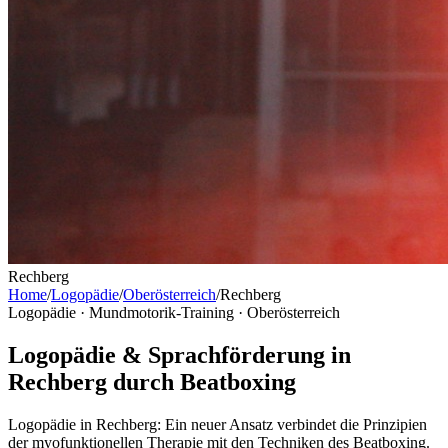
Rechberg
Home
/
Logopädie
/
Oberösterreich
/
Rechberg
Logopädie · Mundmotorik-Training ·
Oberösterreich
Logopädie & Sprachförderung in
Rechberg durch Beatboxing
Logopädie in Rechberg: Ein neuer Ansatz verbindet die Prinzipien
der myofunktionellen Therapie mit den Techniken des Beatboxing.