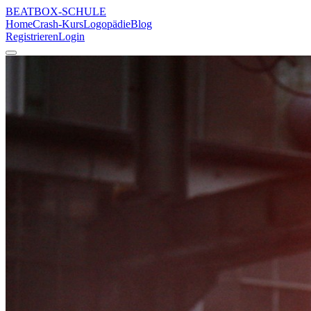
BEATBOX
-SCHULE
Home
Crash-Kurs
Logopädie
Blog
Registrieren
Login