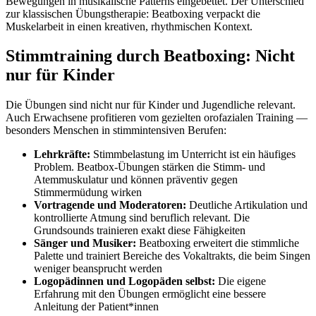
Bewegungen in musikalische Patterns eingebettet. Der Unterschied
zur klassischen Übungstherapie: Beatboxing verpackt die
Muskelarbeit in einen kreativen, rhythmischen Kontext.
Stimmtraining durch Beatboxing: Nicht
nur für Kinder
Die Übungen sind nicht nur für Kinder und Jugendliche relevant.
Auch Erwachsene profitieren vom gezielten orofazialen Training —
besonders Menschen in stimmintensiven Berufen:
Lehrkräfte:
Stimmbelastung im Unterricht ist ein häufiges
Problem. Beatbox-Übungen stärken die Stimm- und
Atemmuskulatur und können präventiv gegen
Stimmermüdung wirken
Vortragende und Moderatoren:
Deutliche Artikulation und
kontrollierte Atmung sind beruflich relevant. Die
Grundsounds trainieren exakt diese Fähigkeiten
Sänger und Musiker:
Beatboxing erweitert die stimmliche
Palette und trainiert Bereiche des Vokaltrakts, die beim Singen
weniger beansprucht werden
Logopädinnen und Logopäden selbst:
Die eigene
Erfahrung mit den Übungen ermöglicht eine bessere
Anleitung der Patient*innen