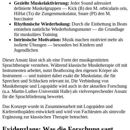
Gezielte Muskelaktivierung:
Jeder Sound adressiert
definierte Muskelgruppen — Kick (B) den M. orbicularis oris,
HiHat (Ts) die Zungenmuskulatur, Snare (Pf) den M.
buccinator
Rhythmische Wiederholung:
Durch die Einbettung in Beats
entstehen natürliche Wiederholungsmuster — die Grundlage
für muskuläres Training
Intrinsische Motivation:
Musik machen motiviert mehr als
isolierte Übungen — besonders bei Kindern und
Jugendlichen
Dieser Ansatz lässt sich als eine Form der musikgestützten
Sprachtherapie verstehen. Während klassische Musiktherapie oft mit
Instrumenten arbeitet, nutzt Beatboxing den eigenen Körper als
Instrument — und trainiert dabei exakt die Muskulatur, die für
Sprechen und Schlucken relevant ist. Die Verbindung von
Musiktherapie und Logopädie wird auch in der aktuellen Forschung
(u.a. Martin-Luther-Universität Halle) als vielversprechender Ansatz
für die Sprachförderung bewertet.
Das Konzept wurde in Zusammenarbeit mit Logopäden und
Kieferorthopäden entwickelt und wird von Fachleuten als sinnvolle
Ergänzung zur klassischen Therapie betrachtet.
Evidenzlage: Was die Forschung sagt