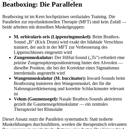
Beatboxing: Die Parallelen
Beatboxing ist im Kern hochpräzises orofaziales Training. Die
Parallelen zur myofunktionellen Therapie (MFT) sind kein Zufall —
beide arbeiten mit denselben Muskelgruppen:
M. orbicularis oris (Lippenringmuskel):
Beim Beatbox-
Sound „B" (Kick Drum) wird exakt der bilabiale Verschluss
trainiert, der auch in der MFT zur Verbesserung des
Lippenschlusses eingesetzt wird
Zungenmuskulatur:
Der HiHat-Sound („Ts") erfordert eine
präzise Zungenspitzenpositionierung hinter den Alveolen —
dieselbe Position, die bei der Korrektur eines Sigmatismus
interdentalis angestrebt wird
Wangenmuskulatur (M. buccinator):
Inward-Sounds beim
Beatboxing trainieren den Wangenmuskel, der für die
Nahrungszerkleinerung und korrekte Schluckmuster relevant
ist
Velum (Gaumensegel):
Nasale Beatbox-Sounds aktivieren
gezielt die Gaumensegelmuskulatur — ein zentrales
Therapieziel bei Rhinolalie
Dieser Ansatz nutzt die Parallelen systematisch: Statt isolierte
Muskelübungen durchzuführen, werden die therapeutisch relevanten