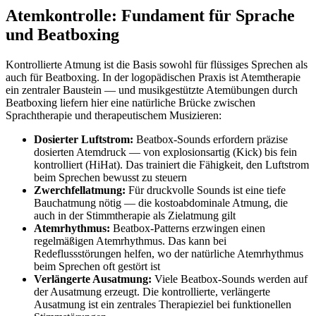
Atemkontrolle: Fundament für Sprache
und Beatboxing
Kontrollierte Atmung ist die Basis sowohl für flüssiges Sprechen als
auch für Beatboxing. In der logopädischen Praxis ist Atemtherapie
ein zentraler Baustein — und musikgestützte Atemübungen durch
Beatboxing liefern hier eine natürliche Brücke zwischen
Sprachtherapie und therapeutischem Musizieren:
Dosierter Luftstrom:
Beatbox-Sounds erfordern präzise
dosierten Atemdruck — von explosionsartig (Kick) bis fein
kontrolliert (HiHat). Das trainiert die Fähigkeit, den Luftstrom
beim Sprechen bewusst zu steuern
Zwerchfellatmung:
Für druckvolle Sounds ist eine tiefe
Bauchatmung nötig — die kostoabdominale Atmung, die
auch in der Stimmtherapie als Zielatmung gilt
Atemrhythmus:
Beatbox-Patterns erzwingen einen
regelmäßigen Atemrhythmus. Das kann bei
Redeflussstörungen helfen, wo der natürliche Atemrhythmus
beim Sprechen oft gestört ist
Verlängerte Ausatmung:
Viele Beatbox-Sounds werden auf
der Ausatmung erzeugt. Die kontrollierte, verlängerte
Ausatmung ist ein zentrales Therapieziel bei funktionellen