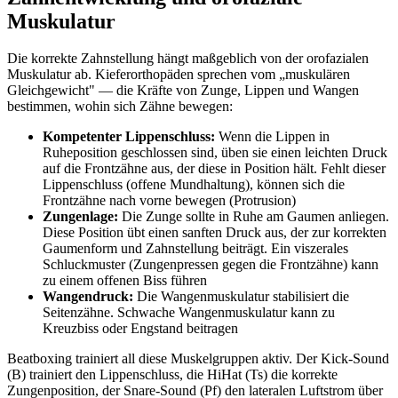
Muskulatur
Die korrekte Zahnstellung hängt maßgeblich von der orofazialen
Muskulatur ab. Kieferorthopäden sprechen vom „muskulären
Gleichgewicht" — die Kräfte von Zunge, Lippen und Wangen
bestimmen, wohin sich Zähne bewegen:
Kompetenter Lippenschluss:
Wenn die Lippen in
Ruheposition geschlossen sind, üben sie einen leichten Druck
auf die Frontzähne aus, der diese in Position hält. Fehlt dieser
Lippenschluss (offene Mundhaltung), können sich die
Frontzähne nach vorne bewegen (Protrusion)
Zungenlage:
Die Zunge sollte in Ruhe am Gaumen anliegen.
Diese Position übt einen sanften Druck aus, der zur korrekten
Gaumenform und Zahnstellung beiträgt. Ein viszerales
Schluckmuster (Zungenpressen gegen die Frontzähne) kann
zu einem offenen Biss führen
Wangendruck:
Die Wangenmuskulatur stabilisiert die
Seitenzähne. Schwache Wangenmuskulatur kann zu
Kreuzbiss oder Engstand beitragen
Beatboxing trainiert all diese Muskelgruppen aktiv. Der Kick-Sound
(B) trainiert den Lippenschluss, die HiHat (Ts) die korrekte
Zungenposition, der Snare-Sound (Pf) den lateralen Luftstrom über