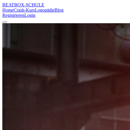
BEATBOX
-SCHULE
Home
Crash-Kurs
Logopädie
Blog
Registrieren
Login