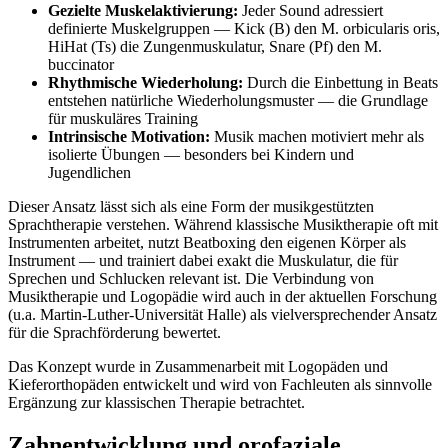
Gezielte Muskelaktivierung:
Jeder Sound adressiert
definierte Muskelgruppen — Kick (B) den M. orbicularis oris,
HiHat (Ts) die Zungenmuskulatur, Snare (Pf) den M.
buccinator
Rhythmische Wiederholung:
Durch die Einbettung in Beats
entstehen natürliche Wiederholungsmuster — die Grundlage
für muskuläres Training
Intrinsische Motivation:
Musik machen motiviert mehr als
isolierte Übungen — besonders bei Kindern und
Jugendlichen
Dieser Ansatz lässt sich als eine Form der musikgestützten
Sprachtherapie verstehen. Während klassische Musiktherapie oft mit
Instrumenten arbeitet, nutzt Beatboxing den eigenen Körper als
Instrument — und trainiert dabei exakt die Muskulatur, die für
Sprechen und Schlucken relevant ist. Die Verbindung von
Musiktherapie und Logopädie wird auch in der aktuellen Forschung
(u.a. Martin-Luther-Universität Halle) als vielversprechender Ansatz
für die Sprachförderung bewertet.
Das Konzept wurde in Zusammenarbeit mit Logopäden und
Kieferorthopäden entwickelt und wird von Fachleuten als sinnvolle
Ergänzung zur klassischen Therapie betrachtet.
Zahnentwicklung und orofaziale