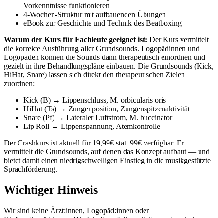
Vorkenntnisse funktionieren
4-Wochen-Struktur mit aufbauenden Übungen
eBook zur Geschichte und Technik des Beatboxing
Warum der Kurs für Fachleute geeignet ist:
Der Kurs vermittelt
die korrekte Ausführung aller Grundsounds. Logopädinnen und
Logopäden können die Sounds dann therapeutisch einordnen und
gezielt in ihre Behandlungspläne einbauen. Die Grundsounds (Kick,
HiHat, Snare) lassen sich direkt den therapeutischen Zielen
zuordnen:
Kick (B) → Lippenschluss, M. orbicularis oris
HiHat (Ts) → Zungenposition, Zungenspitzenaktivität
Snare (Pf) → Lateraler Luftstrom, M. buccinator
Lip Roll → Lippenspannung, Atemkontrolle
Der Crashkurs ist aktuell für 19,99€ statt 99€ verfügbar. Er
vermittelt die Grundsounds, auf denen das Konzept aufbaut — und
bietet damit einen niedrigschwelligen Einstieg in die musikgestützte
Sprachförderung.
Wichtiger Hinweis
Wir sind keine Ärzt:innen, Logopäd:innen oder