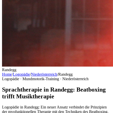
Randegg
Home
/
Logopädie
/
Niederösterreich
/
Randegg
Logopädie · Mundmotorik-Training ·
Niederösterreich
Sprachtherapie in Randegg: Beatboxing
trifft Musiktherapie
Logopädie in Randegg: Ein neuer Ansatz verbindet die Prinzipien
der myofunktionellen Therapie mit den Techniken des Beatboxing.