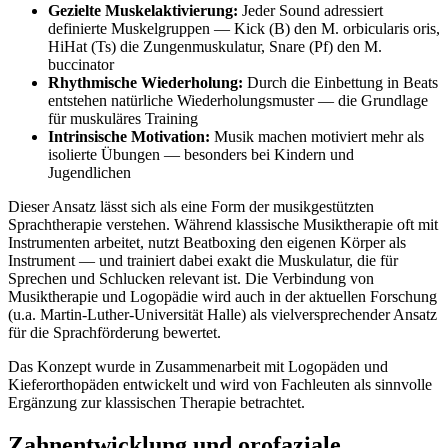
Gezielte Muskelaktivierung:
Jeder Sound adressiert
definierte Muskelgruppen — Kick (B) den M. orbicularis oris,
HiHat (Ts) die Zungenmuskulatur, Snare (Pf) den M.
buccinator
Rhythmische Wiederholung:
Durch die Einbettung in Beats
entstehen natürliche Wiederholungsmuster — die Grundlage
für muskuläres Training
Intrinsische Motivation:
Musik machen motiviert mehr als
isolierte Übungen — besonders bei Kindern und
Jugendlichen
Dieser Ansatz lässt sich als eine Form der musikgestützten
Sprachtherapie verstehen. Während klassische Musiktherapie oft mit
Instrumenten arbeitet, nutzt Beatboxing den eigenen Körper als
Instrument — und trainiert dabei exakt die Muskulatur, die für
Sprechen und Schlucken relevant ist. Die Verbindung von
Musiktherapie und Logopädie wird auch in der aktuellen Forschung
(u.a. Martin-Luther-Universität Halle) als vielversprechender Ansatz
für die Sprachförderung bewertet.
Das Konzept wurde in Zusammenarbeit mit Logopäden und
Kieferorthopäden entwickelt und wird von Fachleuten als sinnvolle
Ergänzung zur klassischen Therapie betrachtet.
Zahnentwicklung und orofaziale