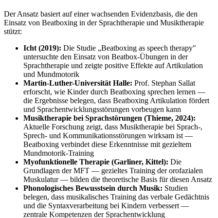
Der Ansatz basiert auf einer wachsenden Evidenzbasis, die den
Einsatz von Beatboxing in der Sprachtherapie und Musiktherapie
stützt:
Icht (2019):
Die Studie „Beatboxing as speech therapy"
untersuchte den Einsatz von Beatbox-Übungen in der
Sprachtherapie und zeigte positive Effekte auf Artikulation
und Mundmotorik
Martin-Luther-Universität Halle:
Prof. Stephan Sallat
erforscht, wie Kinder durch Beatboxing sprechen lernen —
die Ergebnisse belegen, dass Beatboxing Artikulation fördert
und Sprachentwicklungsstörungen vorbeugen kann
Musiktherapie bei Sprachstörungen (Thieme, 2024):
Aktuelle Forschung zeigt, dass Musiktherapie bei Sprach-,
Sprech- und Kommunikationsstörungen wirksam ist —
Beatboxing verbindet diese Erkenntnisse mit gezieltem
Mundmotorik-Training
Myofunktionelle Therapie (Garliner, Kittel):
Die
Grundlagen der MFT — gezieltes Training der orofazialen
Muskulatur — bilden die theoretische Basis für diesen Ansatz
Phonologisches Bewusstsein durch Musik:
Studien
belegen, dass musikalisches Training das verbale Gedächtnis
und die Syntaxverarbeitung bei Kindern verbessert —
zentrale Kompetenzen der Sprachentwicklung