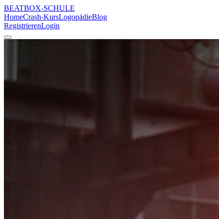
BEATBOX
-SCHULE
Home
Crash-Kurs
Logopädie
Blog
Registrieren
Login