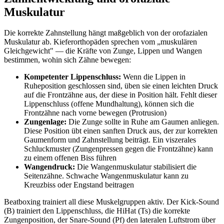
Muskulatur
Die korrekte Zahnstellung hängt maßgeblich von der orofazialen
Muskulatur ab. Kieferorthopäden sprechen vom „muskulären
Gleichgewicht" — die Kräfte von Zunge, Lippen und Wangen
bestimmen, wohin sich Zähne bewegen:
Kompetenter Lippenschluss:
Wenn die Lippen in
Ruheposition geschlossen sind, üben sie einen leichten Druck
auf die Frontzähne aus, der diese in Position hält. Fehlt dieser
Lippenschluss (offene Mundhaltung), können sich die
Frontzähne nach vorne bewegen (Protrusion)
Zungenlage:
Die Zunge sollte in Ruhe am Gaumen anliegen.
Diese Position übt einen sanften Druck aus, der zur korrekten
Gaumenform und Zahnstellung beiträgt. Ein viszerales
Schluckmuster (Zungenpressen gegen die Frontzähne) kann
zu einem offenen Biss führen
Wangendruck:
Die Wangenmuskulatur stabilisiert die
Seitenzähne. Schwache Wangenmuskulatur kann zu
Kreuzbiss oder Engstand beitragen
Beatboxing trainiert all diese Muskelgruppen aktiv. Der Kick-Sound
(B) trainiert den Lippenschluss, die HiHat (Ts) die korrekte
Zungenposition, der Snare-Sound (Pf) den lateralen Luftstrom über