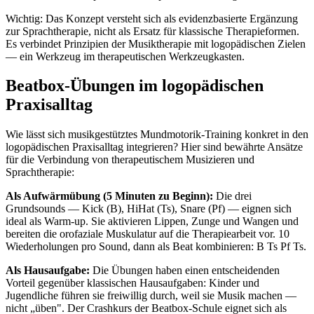
Wichtig: Das Konzept versteht sich als evidenzbasierte Ergänzung
zur Sprachtherapie, nicht als Ersatz für klassische Therapieformen.
Es verbindet Prinzipien der Musiktherapie mit logopädischen Zielen
— ein Werkzeug im therapeutischen Werkzeugkasten.
Beatbox-Übungen im logopädischen
Praxisalltag
Wie lässt sich musikgestütztes Mundmotorik-Training konkret in den
logopädischen Praxisalltag integrieren? Hier sind bewährte Ansätze
für die Verbindung von therapeutischem Musizieren und
Sprachtherapie:
Als Aufwärmübung (5 Minuten zu Beginn):
Die drei
Grundsounds — Kick (B), HiHat (Ts), Snare (Pf) — eignen sich
ideal als Warm-up. Sie aktivieren Lippen, Zunge und Wangen und
bereiten die orofaziale Muskulatur auf die Therapiearbeit vor. 10
Wiederholungen pro Sound, dann als Beat kombinieren: B Ts Pf Ts.
Als Hausaufgabe:
Die Übungen haben einen entscheidenden
Vorteil gegenüber klassischen Hausaufgaben: Kinder und
Jugendliche führen sie freiwillig durch, weil sie Musik machen —
nicht „üben". Der Crashkurs der Beatbox-Schule eignet sich als