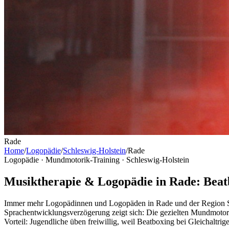
Rade
Home
/
Logopädie
/
Schleswig-Holstein
/
Rade
Logopädie · Mundmotorik-Training ·
Schleswig-Holstein
Musiktherapie & Logopädie in Rade: Beat
Immer mehr Logopädinnen und Logopäden in Rade und der Region Sch
Sprachentwicklungsverzögerung zeigt sich: Die gezielten Mundmotor
Vorteil: Jugendliche üben freiwillig, weil Beatboxing bei Gleichaltrigen