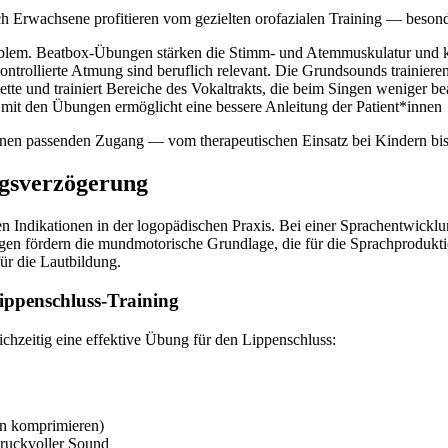
ch Erwachsene profitieren vom gezielten orofazialen Training — beson
Problem. Beatbox-Übungen stärken die Stimm- und Atemmuskulatur un
ontrollierte Atmung sind beruflich relevant. Die Grundsounds trainiere
ette und trainiert Bereiche des Vokaltrakts, die beim Singen weniger 
mit den Übungen ermöglicht eine bessere Anleitung der Patient*innen
 einen passenden Zugang — vom therapeutischen Einsatz bei Kindern bi
ngsverzögerung
en Indikationen in der logopädischen Praxis. Bei einer Sprachentwick
n fördern die mundmotorische Grundlage, die für die Sprachproduktion 
ür die Lautbildung.
ippenschluss-Training
chzeitig eine effektive Übung für den Lippenschluss:
en komprimieren)
 druckvoller Sound