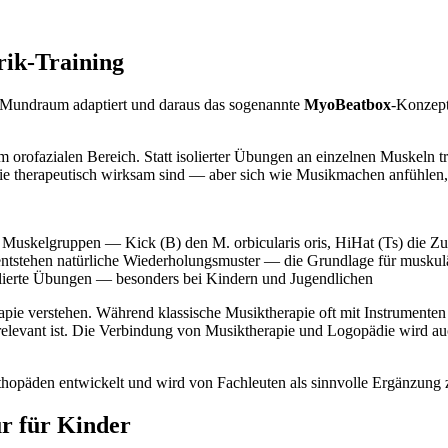
rik-Training
m Mundraum adaptiert und daraus das sogenannte
MyoBeatbox
-Konzept
m orofazialen Bereich. Statt isolierter Übungen an einzelnen Muskeln t
ie therapeutisch wirksam sind — aber sich wie Musikmachen anfühlen, 
e Muskelgruppen — Kick (B) den M. orbicularis oris, HiHat (Ts) die Z
entstehen natürliche Wiederholungsmuster — die Grundlage für muskul
lierte Übungen — besonders bei Kindern und Jugendlichen
rapie verstehen. Während klassische Musiktherapie oft mit Instrumente
 relevant ist. Die Verbindung von Musiktherapie und Logopädie wird auc
päden entwickelt und wird von Fachleuten als sinnvolle Ergänzung zu
r für Kinder