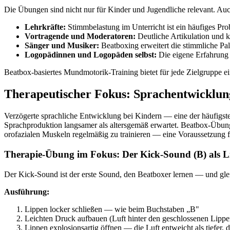
Die Übungen sind nicht nur für Kinder und Jugendliche relevant. Au
Lehrkräfte:
Stimmbelastung im Unterricht ist ein häufiges 
Vortragende und Moderatoren:
Deutliche Artikulation und k
Sänger und Musiker:
Beatboxing erweitert die stimmliche Pal
Logopädinnen und Logopäden selbst:
Die eigene Erfahrung 
Beatbox-basiertes Mundmotorik-Training bietet für jede Zielgruppe
Therapeutischer Fokus: Sprachentwicklu
Verzögerte sprachliche Entwicklung bei Kindern — eine der häufigst
Sprachproduktion langsamer als altersgemäß erwartet. Beatbox-Übunge
orofazialen Muskeln regelmäßig zu trainieren — eine Voraussetzung f
Therapie-Übung im Fokus: Der Kick-Sound (B) als L
Der Kick-Sound ist der erste Sound, den Beatboxer lernen — und glei
Ausführung:
Lippen locker schließen — wie beim Buchstaben „B"
Leichten Druck aufbauen (Luft hinter den geschlossenen Lipp
Lippen explosionsartig öffnen — die Luft entweicht als tiefer,