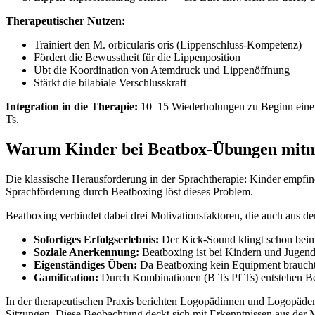
Therapeutischer Nutzen:
Trainiert den M. orbicularis oris (Lippenschluss-Kompetenz)
Fördert die Bewusstheit für die Lippenposition
Übt die Koordination von Atemdruck und Lippenöffnung
Stärkt die bilabiale Verschlusskraft
Integration in die Therapie:
10–15 Wiederholungen zu Beginn einer 
Ts.
Warum Kinder bei Beatbox-Übungen mit
Die klassische Herausforderung in der Sprachtherapie: Kinder empfi
Sprachförderung durch Beatboxing löst dieses Problem.
Beatboxing verbindet dabei drei Motivationsfaktoren, die auch aus de
Sofortiges Erfolgserlebnis:
Der Kick-Sound klingt schon beim 
Soziale Anerkennung:
Beatboxing ist bei Kindern und Jugend
Eigenständiges Üben:
Da Beatboxing kein Equipment braucht,
Gamification:
Durch Kombinationen (B Ts Pf Ts) entstehen Beat
In der therapeutischen Praxis berichten Logopädinnen und Logopäde
Sitzungen. Diese Beobachtung deckt sich mit Erkenntnissen aus der 