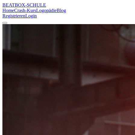
BEATBOX
-SCHULE
Home
Crash-Kurs
Logopädie
Blog
Registrieren
Login