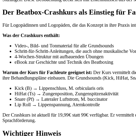
Der Beatbox-Crashkurs als Einstieg für Fa
Für Logopädinnen und Logopäden, die das Konzept in ihre Praxis integ
Was der Crashkurs enthält:
Video-, Bild- und Tonmaterial für alle Grundsounds
Schritt-für-Schritt-Anleitungen, die auch ohne musikalische Vo
4-Wochen-Struktur mit aufbauenden Übungen
eBook zur Geschichte und Technik des Beatboxing
Warum der Kurs für Fachleute geeignet ist:
Der Kurs vermittelt d
ihre Behandlungspläne einbauen. Die Grundsounds (Kick, HiHat, Snare
Kick (B) → Lippenschluss, M. orbicularis oris
HiHat (Ts) → Zungenposition, Zungenspitzenaktivität
Snare (Pf) → Lateraler Luftstrom, M. buccinator
Lip Roll → Lippenspannung, Atemkontrolle
Der Crashkurs ist aktuell für 19,99€ statt 99€ verfügbar. Er vermitte
Sprachförderung.
Wichtiger Hinweis