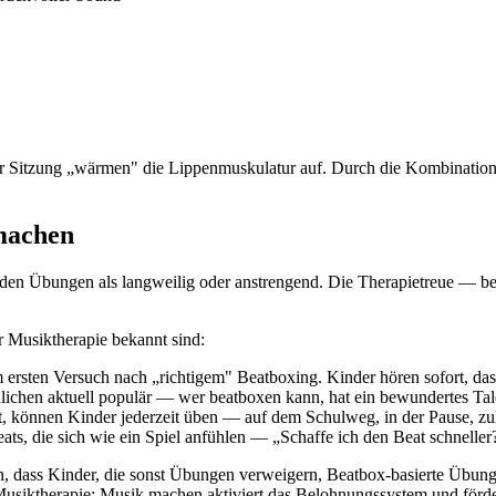
Sitzung „wärmen" die Lippenmuskulatur auf. Durch die Kombination m
machen
nden Übungen als langweilig oder anstrengend. Die Therapietreue — be
r Musiktherapie bekannt sind:
ersten Versuch nach „richtigem" Beatboxing. Kinder hören sofort, das
lichen aktuell populär — wer beatboxen kann, hat ein bewundertes Tal
 können Kinder jederzeit üben — auf dem Schulweg, in der Pause, zu
s, die sich wie ein Spiel anfühlen — „Schaffe ich den Beat schneller
n, dass Kinder, die sonst Übungen verweigern, Beatbox-basierte Übun
Musiktherapie: Musik machen aktiviert das Belohnungssystem und förder