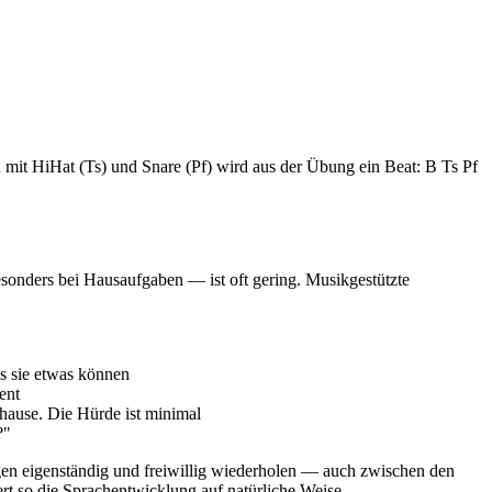
it HiHat (Ts) und Snare (Pf) wird aus der Übung ein Beat: B Ts Pf
sonders bei Hausaufgaben — ist oft gering. Musikgestützte
s sie etwas können
ent
hause. Die Hürde ist minimal
?"
gen eigenständig und freiwillig wiederholen — auch zwischen den
t so die Sprachentwicklung auf natürliche Weise.