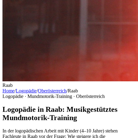
Raab
Home
/
Logopädie
/
Oberösterreich
/
Raab
Logopädie · Mundmotorik-Training ·
Oberösterreich
Logopädie in Raab: Musikgestütztes
Mundmotorik-Training
In der logopädischen Arbeit mit Kinder (4–10 Jahre) stehen
Fachleute in Raab vor der Frage: Wie steigere ich die