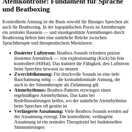
Atemkontrolle: Fundament für Sprache
und Beatboxing
Kontrollierte Atmung ist die Basis sowohl für flüssiges Sprechen als
auch für Beatboxing. In der logopädischen Praxis ist Atemtherapie
ein zentraler Baustein — und musikgestützte Atemübungen durch
Beatboxing liefern hier eine natürliche Brücke zwischen
Sprachtherapie und therapeutischem Musizieren:
Dosierter Luftstrom:
Beatbox-Sounds erfordern präzise
dosierten Atemdruck — von explosionsartig (Kick) bis fein
kontrolliert (HiHat). Das trainiert die Fähigkeit, den Luftstrom
beim Sprechen bewusst zu steuern
Zwerchfellatmung:
Für druckvolle Sounds ist eine tiefe
Bauchatmung nötig — die kostoabdominale Atmung, die
auch in der Stimmtherapie als Zielatmung gilt
Atemrhythmus:
Beatbox-Patterns erzwingen einen
regelmäßigen Atemrhythmus. Das kann bei
Redeflussstörungen helfen, wo der natürliche Atemrhythmus
beim Sprechen oft gestört ist
Verlängerte Ausatmung:
Viele Beatbox-Sounds werden auf
der Ausatmung erzeugt. Die kontrollierte, verlängerte
Ausatmung ist ein zentrales Therapieziel bei funktionellen
Stimmstörungen