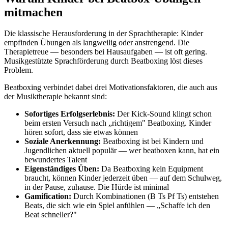
mitmachen
Die klassische Herausforderung in der Sprachtherapie: Kinder
empfinden Übungen als langweilig oder anstrengend. Die
Therapietreue — besonders bei Hausaufgaben — ist oft gering.
Musikgestützte Sprachförderung durch Beatboxing löst dieses
Problem.
Beatboxing verbindet dabei drei Motivationsfaktoren, die auch aus
der Musiktherapie bekannt sind:
Sofortiges Erfolgserlebnis:
Der Kick-Sound klingt schon
beim ersten Versuch nach „richtigem" Beatboxing. Kinder
hören sofort, dass sie etwas können
Soziale Anerkennung:
Beatboxing ist bei Kindern und
Jugendlichen aktuell populär — wer beatboxen kann, hat ein
bewundertes Talent
Eigenständiges Üben:
Da Beatboxing kein Equipment
braucht, können Kinder jederzeit üben — auf dem Schulweg,
in der Pause, zuhause. Die Hürde ist minimal
Gamification:
Durch Kombinationen (B Ts Pf Ts) entstehen
Beats, die sich wie ein Spiel anfühlen — „Schaffe ich den
Beat schneller?"