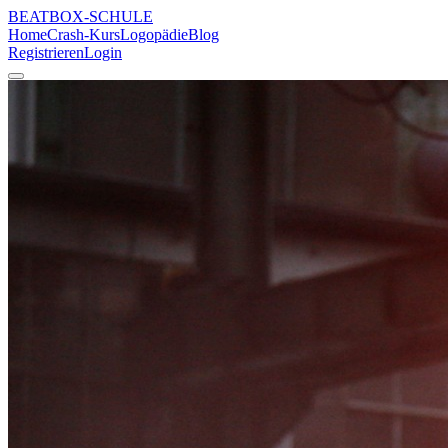
BEATBOX
-SCHULE
Home
Crash-Kurs
Logopädie
Blog
Registrieren
Login