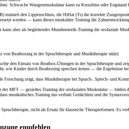
nzähne. Schwache Wangenmuskulatur kann zu Kreuzbiss oder Engstand b
B) trainiert den Lippenschluss, die HiHat (Ts) die korrekte Zungenposi
setzt werden — kann dieses muskuläre Training die Zahnentwicklung p
s kann aber als begleitendes Mundmotorik-Training die orofaziale Musk
z von Beatboxing in der Sprachtherapie und Musiktherapie stützt:
uchte den Einsatz von Beatbox-Übungen in der Sprachtherapie und zeig
cht, wie Kinder durch Beatboxing sprechen lernen — die Ergebnisse bel
le Forschung zeigt, dass Musiktherapie bei Sprach-, Sprech- und Kom
der MFT — gezieltes Training der orofazialen Muskulatur — bilden die
dass musikalisches Training das verbale Gedächtnis und die Syntaxver
 Sprachtherapie, nicht als Ersatz für klassische Therapieformen. Es ve
änzung empfehlen