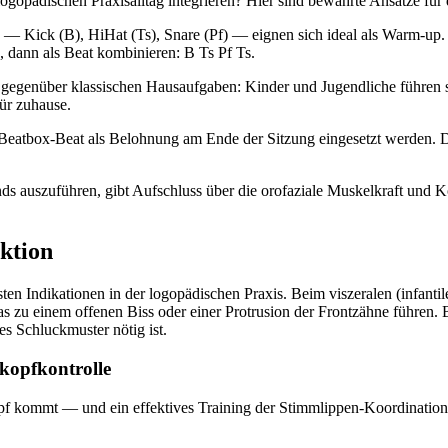
logopädischen Praxisalltag integrieren? Hier sind bewährte Ansätze fü
— Kick (B), HiHat (Ts), Snare (Pf) — eignen sich ideal als Warm-up. 
 dann als Beat kombinieren: B Ts Pf Ts.
egenüber klassischen Hausaufgaben: Kinder und Jugendliche führen si
für zuhause.
 Beatbox-Beat als Belohnung am Ende der Sitzung eingesetzt werden. 
s auszuführen, gibt Aufschluss über die orofaziale Muskelkraft und 
ktion
 Indikationen in der logopädischen Praxis. Beim viszeralen (infanti
as zu einem offenen Biss oder einer Protrusion der Frontzähne führen
s Schluckmuster nötig ist.
kopfkontrolle
opf kommt — und ein effektives Training der Stimmlippen-Koordination