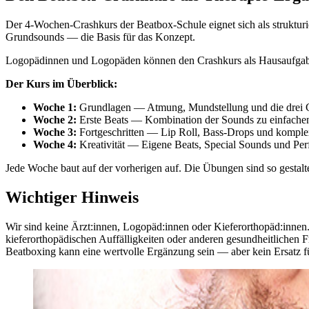
Der 4-Wochen-Crashkurs der Beatbox-Schule eignet sich als strukturie
Grundsounds — die Basis für das Konzept.
Logopädinnen und Logopäden können den Crashkurs als Hausaufgaben
Der Kurs im Überblick:
Woche 1:
Grundlagen — Atmung, Mundstellung und die drei G
Woche 2:
Erste Beats — Kombination der Sounds zu einfach
Woche 3:
Fortgeschritten — Lip Roll, Bass-Drops und komplex
Woche 4:
Kreativität — Eigene Beats, Special Sounds und Pe
Jede Woche baut auf der vorherigen auf. Die Übungen sind so gestaltet
Wichtiger Hinweis
Wir sind keine Ärzt:innen, Logopäd:innen oder Kieferorthopäd:innen.
kieferorthopädischen Auffälligkeiten oder anderen gesundheitlichen Fr
Beatboxing kann eine wertvolle Ergänzung sein — aber kein Ersatz f