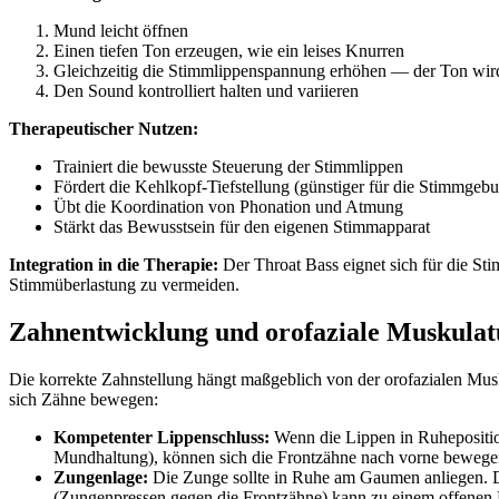
Mund leicht öffnen
Einen tiefen Ton erzeugen, wie ein leises Knurren
Gleichzeitig die Stimmlippenspannung erhöhen — der Ton wird 
Den Sound kontrolliert halten und variieren
Therapeutischer Nutzen:
Trainiert die bewusste Steuerung der Stimmlippen
Fördert die Kehlkopf-Tiefstellung (günstiger für die Stimmgeb
Übt die Koordination von Phonation und Atmung
Stärkt das Bewusstsein für den eigenen Stimmapparat
Integration in die Therapie:
Der Throat Bass eignet sich für die Sti
Stimmüberlastung zu vermeiden.
Zahnentwicklung und orofaziale Muskulat
Die korrekte Zahnstellung hängt maßgeblich von der orofazialen M
sich Zähne bewegen:
Kompetenter Lippenschluss:
Wenn die Lippen in Ruheposition 
Mundhaltung), können sich die Frontzähne nach vorne bewegen
Zungenlage:
Die Zunge sollte in Ruhe am Gaumen anliegen. Di
(Zungenpressen gegen die Frontzähne) kann zu einem offenen 