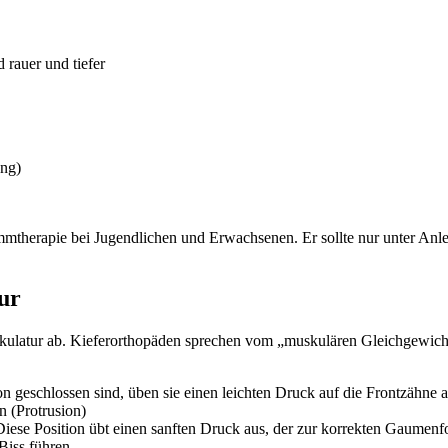
rauer und tiefer
ung)
mmtherapie bei Jugendlichen und Erwachsenen. Er sollte nur unter Anle
ur
uskulatur ab. Kieferorthopäden sprechen vom „muskulären Gleichgewi
geschlossen sind, üben sie einen leichten Druck auf die Frontzähne aus,
 (Protrusion)
ese Position übt einen sanften Druck aus, der zur korrekten Gaumenfo
Biss führen