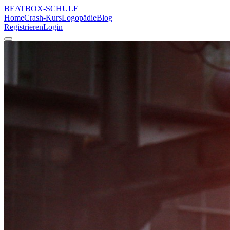
BEATBOX
-SCHULE
Home
Crash-Kurs
Logopädie
Blog
Registrieren
Login