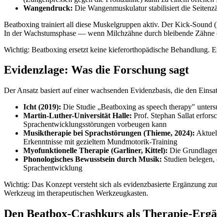
Wangendruck:
Die Wangenmuskulatur stabilisiert die Seite
Beatboxing trainiert all diese Muskelgruppen aktiv. Der Kick-Sound (
In der Wachstumsphase — wenn Milchzähne durch bleibende Zähne er
Wichtig: Beatboxing ersetzt keine kieferorthopädische Behandlung. E
Evidenzlage: Was die Forschung sagt
Der Ansatz basiert auf einer wachsenden Evidenzbasis, die den Einsat
Icht (2019):
Die Studie „Beatboxing as speech therapy" unters
Martin-Luther-Universität Halle:
Prof. Stephan Sallat erfors
Sprachentwicklungsstörungen vorbeugen kann
Musiktherapie bei Sprachstörungen (Thieme, 2024):
Aktuel
Erkenntnisse mit gezieltem Mundmotorik-Training
Myofunktionelle Therapie (Garliner, Kittel):
Die Grundlagen 
Phonologisches Bewusstsein durch Musik:
Studien belegen, 
Sprachentwicklung
Wichtig: Das Konzept versteht sich als evidenzbasierte Ergänzung zur
Werkzeug im therapeutischen Werkzeugkasten.
Den Beatbox-Crashkurs als Therapie-Erg