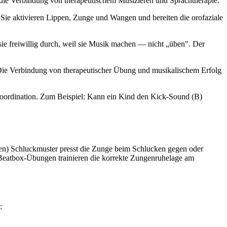
r die Verbindung von therapeutischem Musizieren und Sprachtherapie:
Sie aktivieren Lippen, Zunge und Wangen und bereiten die orofaziale
e freiwillig durch, weil sie Musik machen — nicht „üben". Der
Die Verbindung von therapeutischer Übung und musikalischem Erfolg
Koordination. Zum Beispiel: Kann ein Kind den Kick-Sound (B)
len) Schluckmuster presst die Zunge beim Schlucken gegen oder
. Beatbox-Übungen trainieren die korrekte Zungenruhelage am
: