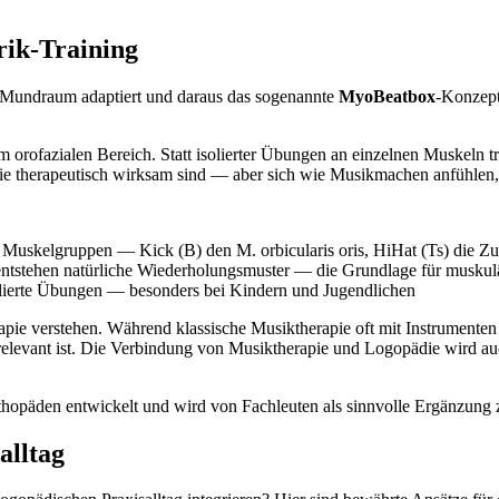
rik-Training
m Mundraum adaptiert und daraus das sogenannte
MyoBeatbox
-Konzept
m orofazialen Bereich. Statt isolierter Übungen an einzelnen Muskeln t
ie therapeutisch wirksam sind — aber sich wie Musikmachen anfühlen, 
e Muskelgruppen — Kick (B) den M. orbicularis oris, HiHat (Ts) die Z
entstehen natürliche Wiederholungsmuster — die Grundlage für muskul
lierte Übungen — besonders bei Kindern und Jugendlichen
rapie verstehen. Während klassische Musiktherapie oft mit Instrumente
 relevant ist. Die Verbindung von Musiktherapie und Logopädie wird auc
päden entwickelt und wird von Fachleuten als sinnvolle Ergänzung zu
alltag