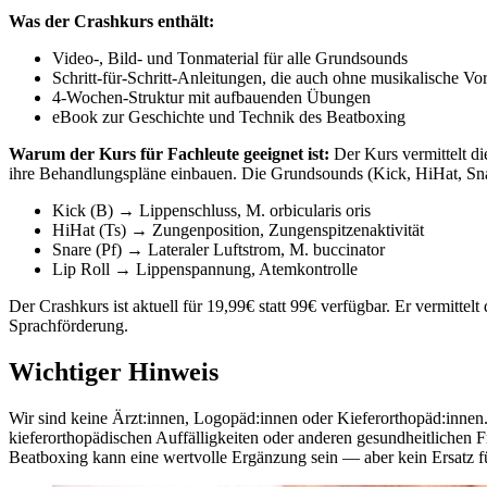
Was der Crashkurs enthält:
Video-, Bild- und Tonmaterial für alle Grundsounds
Schritt-für-Schritt-Anleitungen, die auch ohne musikalische Vo
4-Wochen-Struktur mit aufbauenden Übungen
eBook zur Geschichte und Technik des Beatboxing
Warum der Kurs für Fachleute geeignet ist:
Der Kurs vermittelt d
ihre Behandlungspläne einbauen. Die Grundsounds (Kick, HiHat, Snare
Kick (B) → Lippenschluss, M. orbicularis oris
HiHat (Ts) → Zungenposition, Zungenspitzenaktivität
Snare (Pf) → Lateraler Luftstrom, M. buccinator
Lip Roll → Lippenspannung, Atemkontrolle
Der Crashkurs ist aktuell für 19,99€ statt 99€ verfügbar. Er vermitte
Sprachförderung.
Wichtiger Hinweis
Wir sind keine Ärzt:innen, Logopäd:innen oder Kieferorthopäd:innen.
kieferorthopädischen Auffälligkeiten oder anderen gesundheitlichen Fr
Beatboxing kann eine wertvolle Ergänzung sein — aber kein Ersatz f