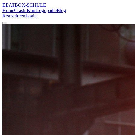
BEATBOX
-SCHULE
Home
Crash-Kurs
Logopädie
Blog
Registrieren
Login