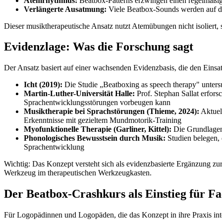
Atemrhythmus:
Beatbox-Patterns erzwingen einen regelmäßig
Verlängerte Ausatmung:
Viele Beatbox-Sounds werden auf der
Dieser musiktherapeutische Ansatz nutzt Atemübungen nicht isoliert,
Evidenzlage: Was die Forschung sagt
Der Ansatz basiert auf einer wachsenden Evidenzbasis, die den Einsat
Icht (2019):
Die Studie „Beatboxing as speech therapy" unters
Martin-Luther-Universität Halle:
Prof. Stephan Sallat erfors
Sprachentwicklungsstörungen vorbeugen kann
Musiktherapie bei Sprachstörungen (Thieme, 2024):
Aktuel
Erkenntnisse mit gezieltem Mundmotorik-Training
Myofunktionelle Therapie (Garliner, Kittel):
Die Grundlagen 
Phonologisches Bewusstsein durch Musik:
Studien belegen, 
Sprachentwicklung
Wichtig: Das Konzept versteht sich als evidenzbasierte Ergänzung zur
Werkzeug im therapeutischen Werkzeugkasten.
Der Beatbox-Crashkurs als Einstieg für Fa
Für Logopädinnen und Logopäden, die das Konzept in ihre Praxis integ