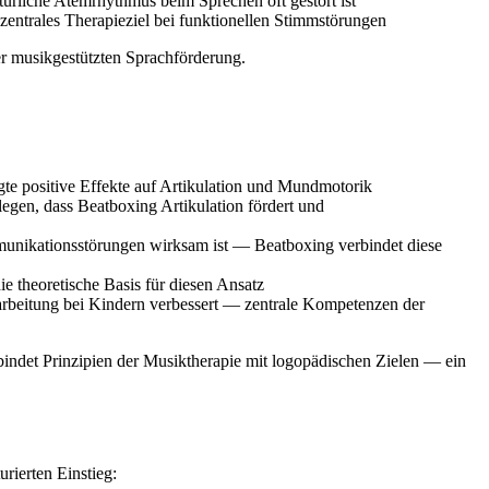
rliche Atemrhythmus beim Sprechen oft gestört ist
zentrales Therapieziel bei funktionellen Stimmstörungen
er musikgestützten Sprachförderung.
te positive Effekte auf Artikulation und Mundmotorik
egen, dass Beatboxing Artikulation fördert und
munikationsstörungen wirksam ist — Beatboxing verbindet diese
 theoretische Basis für diesen Ansatz
arbeitung bei Kindern verbessert — zentrale Kompetenzen der
rbindet Prinzipien der Musiktherapie mit logopädischen Zielen — ein
rierten Einstieg: