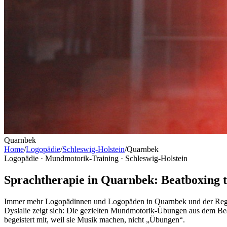
Quarnbek
Home
/
Logopädie
/
Schleswig-Holstein
/
Quarnbek
Logopädie · Mundmotorik-Training ·
Schleswig-Holstein
Sprachtherapie in Quarnbek: Beatboxing t
Immer mehr Logopädinnen und Logopäden in Quarnbek und der Region
Dyslalie zeigt sich: Die gezielten Mundmotorik-Übungen aus dem Bea
begeistert mit, weil sie Musik machen, nicht „Übungen“.