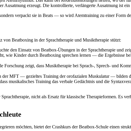
en Atemrhythmus. Das kann bei Redeflussstörungen helfen, wo der natü
 Ausatmung erzeugt. Die kontrollierte, verlängerte Ausatmung ist ein 
 sondern verpackt sie in Beats — so wird Atemtraining zu einer Form d
z von Beatboxing in der Sprachtherapie und Musiktherapie stützt:
uchte den Einsatz von Beatbox-Übungen in der Sprachtherapie und zeig
cht, wie Kinder durch Beatboxing sprechen lernen — die Ergebnisse bel
le Forschung zeigt, dass Musiktherapie bei Sprach-, Sprech- und Kom
der MFT — gezieltes Training der orofazialen Muskulatur — bilden die
dass musikalisches Training das verbale Gedächtnis und die Syntaxver
 Sprachtherapie, nicht als Ersatz für klassische Therapieformen. Es ve
chleute
rieren möchten, bietet der Crashkurs der Beatbox-Schule einen struktu