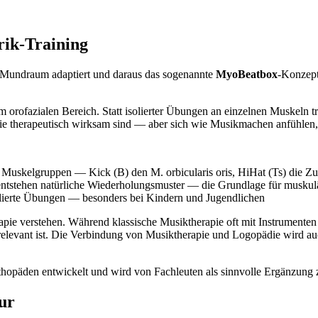
rik-Training
m Mundraum adaptiert und daraus das sogenannte
MyoBeatbox
-Konzept
m orofazialen Bereich. Statt isolierter Übungen an einzelnen Muskeln t
ie therapeutisch wirksam sind — aber sich wie Musikmachen anfühlen, 
e Muskelgruppen — Kick (B) den M. orbicularis oris, HiHat (Ts) die Z
entstehen natürliche Wiederholungsmuster — die Grundlage für muskul
lierte Übungen — besonders bei Kindern und Jugendlichen
rapie verstehen. Während klassische Musiktherapie oft mit Instrumente
 relevant ist. Die Verbindung von Musiktherapie und Logopädie wird auc
päden entwickelt und wird von Fachleuten als sinnvolle Ergänzung zu
ur