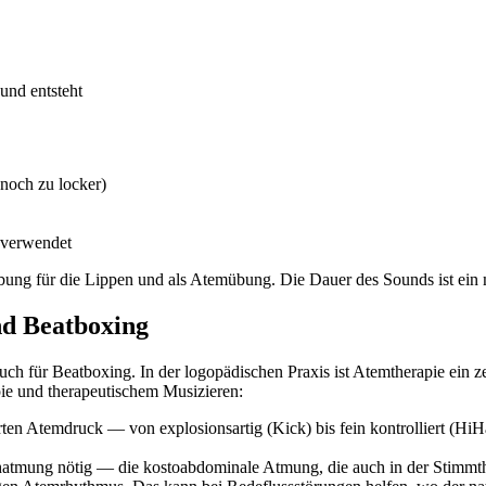
und entsteht
 noch zu locker)
 verwendet
ung für die Lippen und als Atemübung. Die Dauer des Sounds ist ein me
nd Beatboxing
 auch für Beatboxing. In der logopädischen Praxis ist Atemtherapie ei
pie und therapeutischem Musizieren:
en Atemdruck — von explosionsartig (Kick) bis fein kontrolliert (HiHa
hatmung nötig — die kostoabdominale Atmung, die auch in der Stimmthe