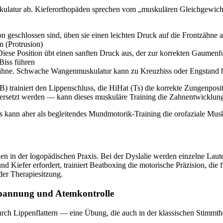
uskulatur ab. Kieferorthopäden sprechen vom „muskulären Gleichgewi
geschlossen sind, üben sie einen leichten Druck auf die Frontzähne aus,
 (Protrusion)
ese Position übt einen sanften Druck aus, der zur korrekten Gaumenfo
Biss führen
nzähne. Schwache Wangenmuskulatur kann zu Kreuzbiss oder Engstand b
B) trainiert den Lippenschluss, die HiHat (Ts) die korrekte Zungenposi
setzt werden — kann dieses muskuläre Training die Zahnentwicklung p
s kann aber als begleitendes Mundmotorik-Training die orofaziale Musk
nen in der logopädischen Praxis. Bei der Dyslalie werden einzelne Laut
 Kiefer erfordert, trainiert Beatboxing die motorische Präzision, die f
der Therapiesitzung.
spannung und Atemkontrolle
ch Lippenflattern — eine Übung, die auch in der klassischen Stimmthe