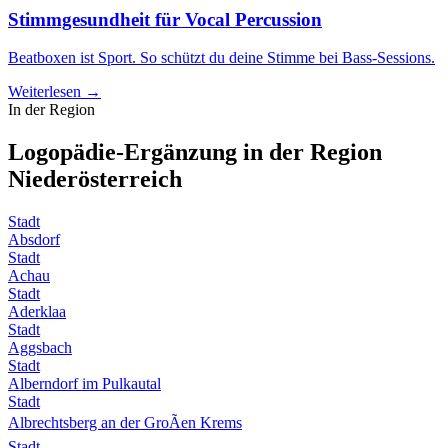
Stimmgesundheit für Vocal Percussion
Beatboxen ist Sport. So schützt du deine Stimme bei Bass-Sessions.
Weiterlesen →
In der Region
Logopädie-Ergänzung in der Region
Niederösterreich
Stadt
Absdorf
Stadt
Achau
Stadt
Aderklaa
Stadt
Aggsbach
Stadt
Alberndorf im Pulkautal
Stadt
Albrechtsberg an der GroÃen Krems
Stadt