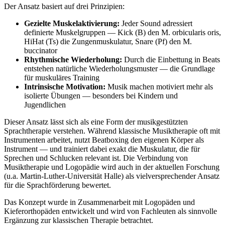
Der Ansatz basiert auf drei Prinzipien:
Gezielte Muskelaktivierung:
Jeder Sound adressiert
definierte Muskelgruppen — Kick (B) den M. orbicularis oris,
HiHat (Ts) die Zungenmuskulatur, Snare (Pf) den M.
buccinator
Rhythmische Wiederholung:
Durch die Einbettung in Beats
entstehen natürliche Wiederholungsmuster — die Grundlage
für muskuläres Training
Intrinsische Motivation:
Musik machen motiviert mehr als
isolierte Übungen — besonders bei Kindern und
Jugendlichen
Dieser Ansatz lässt sich als eine Form der musikgestützten
Sprachtherapie verstehen. Während klassische Musiktherapie oft mit
Instrumenten arbeitet, nutzt Beatboxing den eigenen Körper als
Instrument — und trainiert dabei exakt die Muskulatur, die für
Sprechen und Schlucken relevant ist. Die Verbindung von
Musiktherapie und Logopädie wird auch in der aktuellen Forschung
(u.a. Martin-Luther-Universität Halle) als vielversprechender Ansatz
für die Sprachförderung bewertet.
Das Konzept wurde in Zusammenarbeit mit Logopäden und
Kieferorthopäden entwickelt und wird von Fachleuten als sinnvolle
Ergänzung zur klassischen Therapie betrachtet.