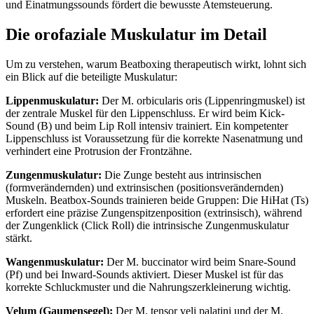
und Einatmungssounds fördert die bewusste Atemsteuerung.
Die orofaziale Muskulatur im Detail
Um zu verstehen, warum Beatboxing therapeutisch wirkt, lohnt sich
ein Blick auf die beteiligte Muskulatur:
Lippenmuskulatur:
Der M. orbicularis oris (Lippenringmuskel) ist
der zentrale Muskel für den Lippenschluss. Er wird beim Kick-
Sound (B) und beim Lip Roll intensiv trainiert. Ein kompetenter
Lippenschluss ist Voraussetzung für die korrekte Nasenatmung und
verhindert eine Protrusion der Frontzähne.
Zungenmuskulatur:
Die Zunge besteht aus intrinsischen
(formverändernden) und extrinsischen (positionsverändernden)
Muskeln. Beatbox-Sounds trainieren beide Gruppen: Die HiHat (Ts)
erfordert eine präzise Zungenspitzenposition (extrinsisch), während
der Zungenklick (Click Roll) die intrinsische Zungenmuskulatur
stärkt.
Wangenmuskulatur:
Der M. buccinator wird beim Snare-Sound
(Pf) und bei Inward-Sounds aktiviert. Dieser Muskel ist für das
korrekte Schluckmuster und die Nahrungszerkleinerung wichtig.
Velum (Gaumensegel):
Der M. tensor veli palatini und der M.