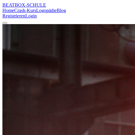
BEATBOX
-SCHULE
Home
Crash-Kurs
Logopädie
Blog
Registrieren
Login