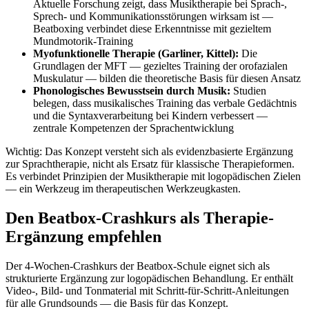
Aktuelle Forschung zeigt, dass Musiktherapie bei Sprach-,
Sprech- und Kommunikationsstörungen wirksam ist —
Beatboxing verbindet diese Erkenntnisse mit gezieltem
Mundmotorik-Training
Myofunktionelle Therapie (Garliner, Kittel):
Die
Grundlagen der MFT — gezieltes Training der orofazialen
Muskulatur — bilden die theoretische Basis für diesen Ansatz
Phonologisches Bewusstsein durch Musik:
Studien
belegen, dass musikalisches Training das verbale Gedächtnis
und die Syntaxverarbeitung bei Kindern verbessert —
zentrale Kompetenzen der Sprachentwicklung
Wichtig: Das Konzept versteht sich als evidenzbasierte Ergänzung
zur Sprachtherapie, nicht als Ersatz für klassische Therapieformen.
Es verbindet Prinzipien der Musiktherapie mit logopädischen Zielen
— ein Werkzeug im therapeutischen Werkzeugkasten.
Den Beatbox-Crashkurs als Therapie-
Ergänzung empfehlen
Der 4-Wochen-Crashkurs der Beatbox-Schule eignet sich als
strukturierte Ergänzung zur logopädischen Behandlung. Er enthält
Video-, Bild- und Tonmaterial mit Schritt-für-Schritt-Anleitungen
für alle Grundsounds — die Basis für das Konzept.