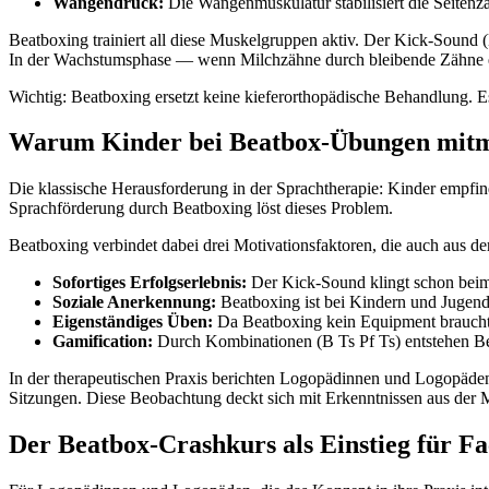
Wangendruck:
Die Wangenmuskulatur stabilisiert die Seite
Beatboxing trainiert all diese Muskelgruppen aktiv. Der Kick-Sound (
In der Wachstumsphase — wenn Milchzähne durch bleibende Zähne er
Wichtig: Beatboxing ersetzt keine kieferorthopädische Behandlung. E
Warum Kinder bei Beatbox-Übungen mit
Die klassische Herausforderung in der Sprachtherapie: Kinder empfi
Sprachförderung durch Beatboxing löst dieses Problem.
Beatboxing verbindet dabei drei Motivationsfaktoren, die auch aus de
Sofortiges Erfolgserlebnis:
Der Kick-Sound klingt schon beim 
Soziale Anerkennung:
Beatboxing ist bei Kindern und Jugend
Eigenständiges Üben:
Da Beatboxing kein Equipment braucht,
Gamification:
Durch Kombinationen (B Ts Pf Ts) entstehen Beat
In der therapeutischen Praxis berichten Logopädinnen und Logopäde
Sitzungen. Diese Beobachtung deckt sich mit Erkenntnissen aus der 
Der Beatbox-Crashkurs als Einstieg für Fa