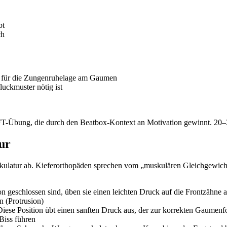
bt
ch
l für die Zungenruhelage am Gaumen
uckmuster nötig ist
FT-Übung, die durch den Beatbox-Kontext an Motivation gewinnt. 20–30
ur
uskulatur ab. Kieferorthopäden sprechen vom „muskulären Gleichgewi
geschlossen sind, üben sie einen leichten Druck auf die Frontzähne aus,
 (Protrusion)
ese Position übt einen sanften Druck aus, der zur korrekten Gaumenfo
Biss führen