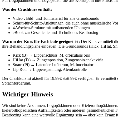
Für Logopädinnen und Logopäden, die das Konzept in ihre Praxis integ
Was der Crashkurs enthält:
Video-, Bild- und Tonmaterial für alle Grundsounds
Schritt-für-Schritt-Anleitungen, die auch ohne musikalische Vo
4-Wochen-Struktur mit aufbauenden Übungen
eBook zur Geschichte und Technik des Beatboxing
Warum der Kurs für Fachleute geeignet ist:
Der Kurs vermittelt d
ihre Behandlungspläne einbauen. Die Grundsounds (Kick, HiHat, Snare
Kick (B) → Lippenschluss, M. orbicularis oris
HiHat (Ts) → Zungenposition, Zungenspitzenaktivität
Snare (Pf) → Lateraler Luftstrom, M. buccinator
Lip Roll → Lippenspannung, Atemkontrolle
Der Crashkurs ist aktuell für 19,99€ statt 99€ verfügbar. Er vermitte
Sprachförderung.
Wichtiger Hinweis
Wir sind keine Ärzt:innen, Logopäd:innen oder Kieferorthopäd:innen.
kieferorthopädischen Auffälligkeiten oder anderen gesundheitlichen Fr
Beatboxing kann eine wertvolle Ergänzung sein — aber kein Ersatz f