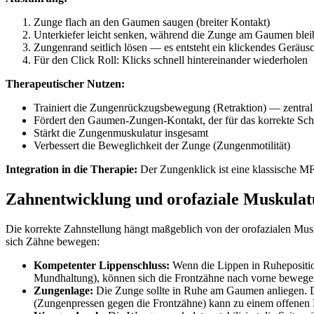
Zunge flach an den Gaumen saugen (breiter Kontakt)
Unterkiefer leicht senken, während die Zunge am Gaumen blei
Zungenrand seitlich lösen — es entsteht ein klickendes Geräus
Für den Click Roll: Klicks schnell hintereinander wiederholen
Therapeutischer Nutzen:
Trainiert die Zungenrückzugsbewegung (Retraktion) — zentra
Fördert den Gaumen-Zungen-Kontakt, der für das korrekte Schl
Stärkt die Zungenmuskulatur insgesamt
Verbessert die Beweglichkeit der Zunge (Zungenmotilität)
Integration in die Therapie:
Der Zungenklick ist eine klassische M
Zahnentwicklung und orofaziale Muskulat
Die korrekte Zahnstellung hängt maßgeblich von der orofazialen M
sich Zähne bewegen:
Kompetenter Lippenschluss:
Wenn die Lippen in Ruheposition 
Mundhaltung), können sich die Frontzähne nach vorne bewegen
Zungenlage:
Die Zunge sollte in Ruhe am Gaumen anliegen. Di
(Zungenpressen gegen die Frontzähne) kann zu einem offenen 