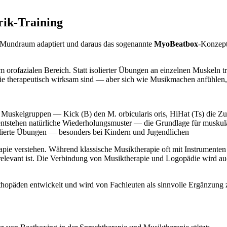
rik-Training
m Mundraum adaptiert und daraus das sogenannte
MyoBeatbox
-Konzept
m orofazialen Bereich. Statt isolierter Übungen an einzelnen Muskeln t
ie therapeutisch wirksam sind — aber sich wie Musikmachen anfühlen, 
e Muskelgruppen — Kick (B) den M. orbicularis oris, HiHat (Ts) die Z
entstehen natürliche Wiederholungsmuster — die Grundlage für muskul
lierte Übungen — besonders bei Kindern und Jugendlichen
rapie verstehen. Während klassische Musiktherapie oft mit Instrumente
 relevant ist. Die Verbindung von Musiktherapie und Logopädie wird auc
päden entwickelt und wird von Fachleuten als sinnvolle Ergänzung zu