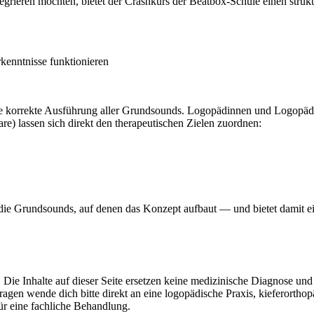
rieren möchten, bietet der Crashkurs der Beatbox-Schule einen struktu
rkenntnisse funktionieren
ie korrekte Ausführung aller Grundsounds. Logopädinnen und Logopäde
) lassen sich direkt den therapeutischen Zielen zuordnen:
lt die Grundsounds, auf denen das Konzept aufbaut — und bietet damit e
 Die Inhalte auf dieser Seite ersetzen keine medizinische Diagnose un
agen wende dich bitte direkt an eine logopädische Praxis, kieferorthop
ür eine fachliche Behandlung.