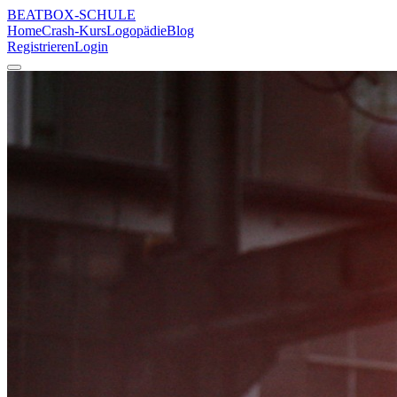
BEATBOX
-SCHULE
Home
Crash-Kurs
Logopädie
Blog
Registrieren
Login