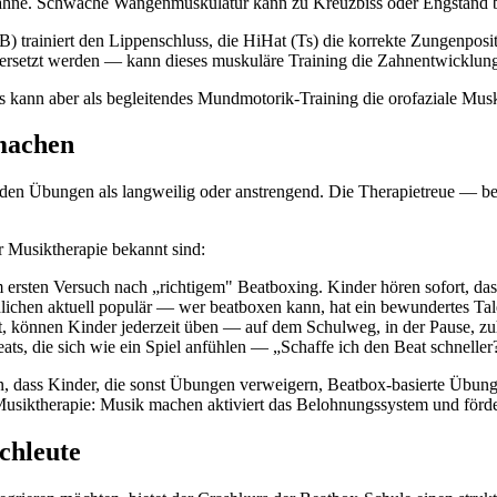
nzähne. Schwache Wangenmuskulatur kann zu Kreuzbiss oder Engstand b
B) trainiert den Lippenschluss, die HiHat (Ts) die korrekte Zungenposi
setzt werden — kann dieses muskuläre Training die Zahnentwicklung p
s kann aber als begleitendes Mundmotorik-Training die orofaziale Musk
machen
nden Übungen als langweilig oder anstrengend. Die Therapietreue — be
r Musiktherapie bekannt sind:
ersten Versuch nach „richtigem" Beatboxing. Kinder hören sofort, das
lichen aktuell populär — wer beatboxen kann, hat ein bewundertes Tal
 können Kinder jederzeit üben — auf dem Schulweg, in der Pause, zu
s, die sich wie ein Spiel anfühlen — „Schaffe ich den Beat schneller
n, dass Kinder, die sonst Übungen verweigern, Beatbox-basierte Übun
Musiktherapie: Musik machen aktiviert das Belohnungssystem und förder
chleute