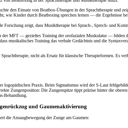
z von Beatboxing in der Sprachtherapie und Musiktherapie stützt:
uchte den Einsatz von Beatbox-Übungen in der Sprachtherapie und zeig
cht, wie Kinder durch Beatboxing sprechen lernen — die Ergebnisse bel
le Forschung zeigt, dass Musiktherapie bei Sprach-, Sprech- und Kom
der MFT — gezieltes Training der orofazialen Muskulatur — bilden die
dass musikalisches Training das verbale Gedächtnis und die Syntaxver
 Sprachtherapie, nicht als Ersatz für klassische Therapieformen. Es ve
der logopädischen Praxis. Beim Sigmatismus wird der S-Laut fehlgebilde
rekte Zungenposition: Die Zungenspitze tippt präzise hinter die obere
mus-Behandlung.
ngenrückzug und Gaumenaktivierung
niert die Ansaugbewegung der Zunge am Gaumen: