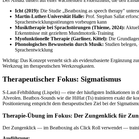
Der Ansatz basiert auf einer wachsenden Evidenzbasis, die den Einsat
Icht (2019):
Die Studie „Beatboxing as speech therapy" unters
Martin-Luther-Universität Halle:
Prof. Stephan Sallat erfors
Sprachentwicklungsstörungen vorbeugen kann
Musiktherapie bei Sprachstörungen (Thieme, 2024):
Aktuel
Erkenntnisse mit gezieltem Mundmotorik-Training
Myofunktionelle Therapie (Garliner, Kittel):
Die Grundlagen 
Phonologisches Bewusstsein durch Musik:
Studien belegen, 
Sprachentwicklung
Wichtig: Das Konzept versteht sich als evidenzbasierte Ergänzung zur
Werkzeug im therapeutischen Werkzeugkasten.
Therapeutischer Fokus: Sigmatismus
S-Laut-Fehlbildung (Lispeln) — eine der häufigsten Indikationen in 
Alveolen. Beatbox-Sounds wie die HiHat (Ts) trainieren exakt die kor
Positionierung entspricht dem therapeutischen Ziel bei der Sigmatis
Therapie-Übung im Fokus: Der Zungenklick für Zu
Der Zungenklick — im Beatboxing als Click Roll verwendet — trai
Ausführung: