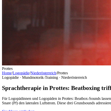
Prottes
Home
/
Logopädie
/
Niederösterreich
/
Prottes
Logopädie · Mundmotorik-Training ·
Niederösterreich
Sprachtherapie in Prottes: Beatboxing tri
Für Logopädinnen und Logopäden in Prottes: Beatbox-Sounds lassen s
Snare (Pf) den lateralen Luftstrom. Diese drei Grundsounds adressier