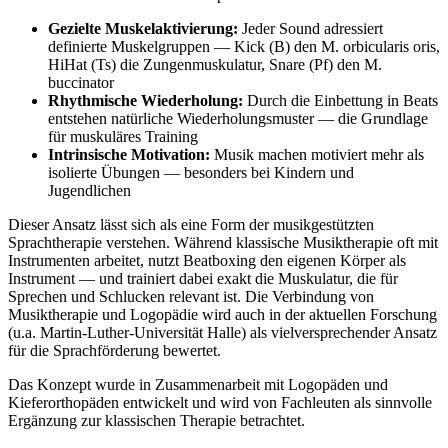
Gezielte Muskelaktivierung:
Jeder Sound adressiert
definierte Muskelgruppen — Kick (B) den M. orbicularis oris,
HiHat (Ts) die Zungenmuskulatur, Snare (Pf) den M.
buccinator
Rhythmische Wiederholung:
Durch die Einbettung in Beats
entstehen natürliche Wiederholungsmuster — die Grundlage
für muskuläres Training
Intrinsische Motivation:
Musik machen motiviert mehr als
isolierte Übungen — besonders bei Kindern und
Jugendlichen
Dieser Ansatz lässt sich als eine Form der musikgestützten
Sprachtherapie verstehen. Während klassische Musiktherapie oft mit
Instrumenten arbeitet, nutzt Beatboxing den eigenen Körper als
Instrument — und trainiert dabei exakt die Muskulatur, die für
Sprechen und Schlucken relevant ist. Die Verbindung von
Musiktherapie und Logopädie wird auch in der aktuellen Forschung
(u.a. Martin-Luther-Universität Halle) als vielversprechender Ansatz
für die Sprachförderung bewertet.
Das Konzept wurde in Zusammenarbeit mit Logopäden und
Kieferorthopäden entwickelt und wird von Fachleuten als sinnvolle
Ergänzung zur klassischen Therapie betrachtet.