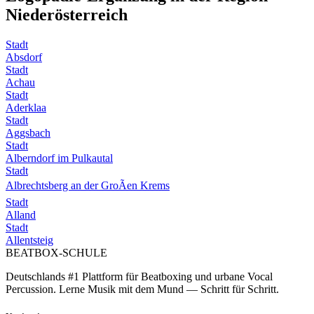
Niederösterreich
Stadt
Absdorf
Stadt
Achau
Stadt
Aderklaa
Stadt
Aggsbach
Stadt
Alberndorf im Pulkautal
Stadt
Albrechtsberg an der GroÃen Krems
Stadt
Alland
Stadt
Allentsteig
BEATBOX
-SCHULE
Deutschlands #1 Plattform für Beatboxing und urbane Vocal
Percussion. Lerne Musik mit dem Mund — Schritt für Schritt.