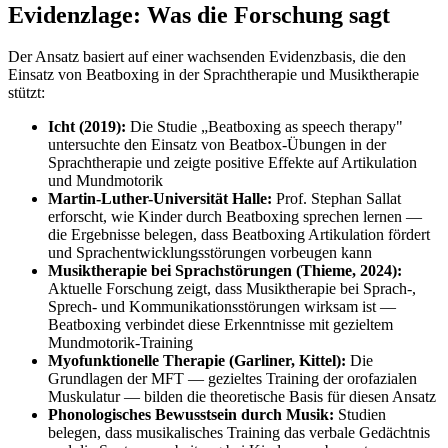
Evidenzlage: Was die Forschung sagt
Der Ansatz basiert auf einer wachsenden Evidenzbasis, die den
Einsatz von Beatboxing in der Sprachtherapie und Musiktherapie
stützt:
Icht (2019):
Die Studie „Beatboxing as speech therapy"
untersuchte den Einsatz von Beatbox-Übungen in der
Sprachtherapie und zeigte positive Effekte auf Artikulation
und Mundmotorik
Martin-Luther-Universität Halle:
Prof. Stephan Sallat
erforscht, wie Kinder durch Beatboxing sprechen lernen —
die Ergebnisse belegen, dass Beatboxing Artikulation fördert
und Sprachentwicklungsstörungen vorbeugen kann
Musiktherapie bei Sprachstörungen (Thieme, 2024):
Aktuelle Forschung zeigt, dass Musiktherapie bei Sprach-,
Sprech- und Kommunikationsstörungen wirksam ist —
Beatboxing verbindet diese Erkenntnisse mit gezieltem
Mundmotorik-Training
Myofunktionelle Therapie (Garliner, Kittel):
Die
Grundlagen der MFT — gezieltes Training der orofazialen
Muskulatur — bilden die theoretische Basis für diesen Ansatz
Phonologisches Bewusstsein durch Musik:
Studien
belegen, dass musikalisches Training das verbale Gedächtnis