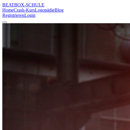
BEATBOX
-SCHULE
Home
Crash-Kurs
Logopädie
Blog
Registrieren
Login