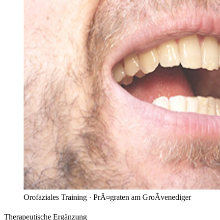
Orofaziales Training ·
PrÃ¤graten am GroÃvenediger
Therapeutische Ergänzung