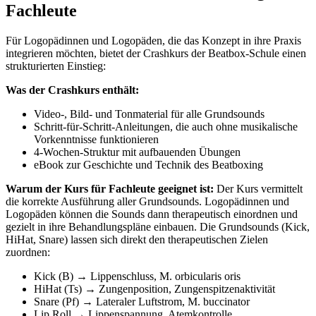
Fachleute
Für Logopädinnen und Logopäden, die das Konzept in ihre Praxis
integrieren möchten, bietet der Crashkurs der Beatbox-Schule einen
strukturierten Einstieg:
Was der Crashkurs enthält:
Video-, Bild- und Tonmaterial für alle Grundsounds
Schritt-für-Schritt-Anleitungen, die auch ohne musikalische
Vorkenntnisse funktionieren
4-Wochen-Struktur mit aufbauenden Übungen
eBook zur Geschichte und Technik des Beatboxing
Warum der Kurs für Fachleute geeignet ist:
Der Kurs vermittelt
die korrekte Ausführung aller Grundsounds. Logopädinnen und
Logopäden können die Sounds dann therapeutisch einordnen und
gezielt in ihre Behandlungspläne einbauen. Die Grundsounds (Kick,
HiHat, Snare) lassen sich direkt den therapeutischen Zielen
zuordnen:
Kick (B) → Lippenschluss, M. orbicularis oris
HiHat (Ts) → Zungenposition, Zungenspitzenaktivität
Snare (Pf) → Lateraler Luftstrom, M. buccinator
Lip Roll → Lippenspannung, Atemkontrolle