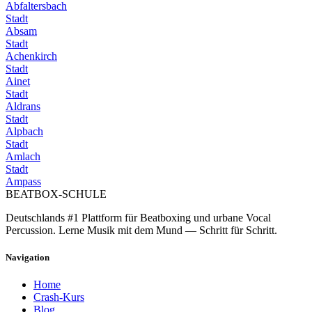
Abfaltersbach
Stadt
Absam
Stadt
Achenkirch
Stadt
Ainet
Stadt
Aldrans
Stadt
Alpbach
Stadt
Amlach
Stadt
Ampass
BEATBOX
-SCHULE
Deutschlands #1 Plattform für Beatboxing und urbane Vocal
Percussion. Lerne Musik mit dem Mund — Schritt für Schritt.
Navigation
Home
Crash-Kurs
Blog