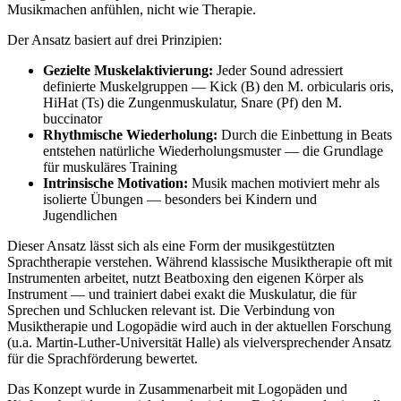
Musikmachen anfühlen, nicht wie Therapie.
Der Ansatz basiert auf drei Prinzipien:
Gezielte Muskelaktivierung:
Jeder Sound adressiert
definierte Muskelgruppen — Kick (B) den M. orbicularis oris,
HiHat (Ts) die Zungenmuskulatur, Snare (Pf) den M.
buccinator
Rhythmische Wiederholung:
Durch die Einbettung in Beats
entstehen natürliche Wiederholungsmuster — die Grundlage
für muskuläres Training
Intrinsische Motivation:
Musik machen motiviert mehr als
isolierte Übungen — besonders bei Kindern und
Jugendlichen
Dieser Ansatz lässt sich als eine Form der musikgestützten
Sprachtherapie verstehen. Während klassische Musiktherapie oft mit
Instrumenten arbeitet, nutzt Beatboxing den eigenen Körper als
Instrument — und trainiert dabei exakt die Muskulatur, die für
Sprechen und Schlucken relevant ist. Die Verbindung von
Musiktherapie und Logopädie wird auch in der aktuellen Forschung
(u.a. Martin-Luther-Universität Halle) als vielversprechender Ansatz
für die Sprachförderung bewertet.
Das Konzept wurde in Zusammenarbeit mit Logopäden und