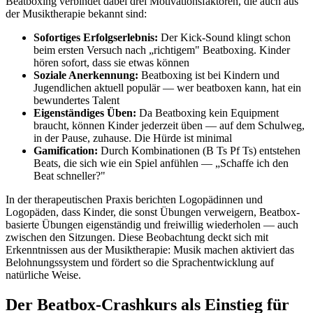
Beatboxing verbindet dabei drei Motivationsfaktoren, die auch aus
der Musiktherapie bekannt sind:
Sofortiges Erfolgserlebnis:
Der Kick-Sound klingt schon
beim ersten Versuch nach „richtigem" Beatboxing. Kinder
hören sofort, dass sie etwas können
Soziale Anerkennung:
Beatboxing ist bei Kindern und
Jugendlichen aktuell populär — wer beatboxen kann, hat ein
bewundertes Talent
Eigenständiges Üben:
Da Beatboxing kein Equipment
braucht, können Kinder jederzeit üben — auf dem Schulweg,
in der Pause, zuhause. Die Hürde ist minimal
Gamification:
Durch Kombinationen (B Ts Pf Ts) entstehen
Beats, die sich wie ein Spiel anfühlen — „Schaffe ich den
Beat schneller?"
In der therapeutischen Praxis berichten Logopädinnen und
Logopäden, dass Kinder, die sonst Übungen verweigern, Beatbox-
basierte Übungen eigenständig und freiwillig wiederholen — auch
zwischen den Sitzungen. Diese Beobachtung deckt sich mit
Erkenntnissen aus der Musiktherapie: Musik machen aktiviert das
Belohnungssystem und fördert so die Sprachentwicklung auf
natürliche Weise.
Der Beatbox-Crashkurs als Einstieg für