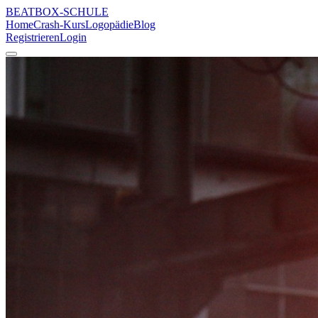
BEATBOX
-SCHULE
Home
Crash-Kurs
Logopädie
Blog
Registrieren
Login