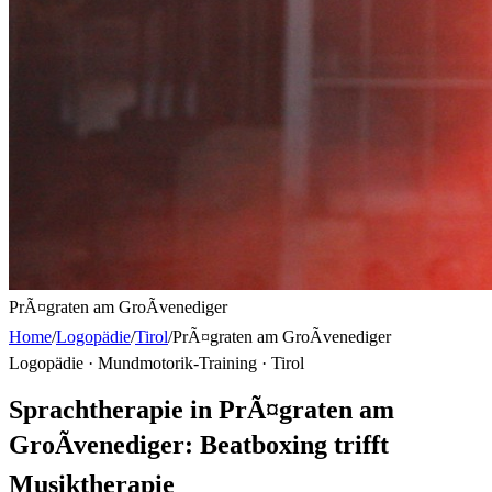
PrÃ¤graten am GroÃvenediger
Home
/
Logopädie
/
Tirol
/
PrÃ¤graten am GroÃvenediger
Logopädie · Mundmotorik-Training ·
Tirol
Sprachtherapie in PrÃ¤graten am
GroÃvenediger: Beatboxing trifft
Musiktherapie