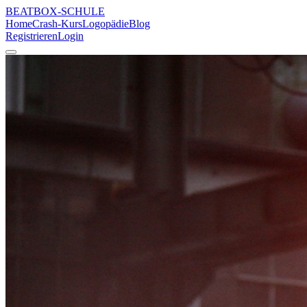
BEATBOX
-SCHULE
Home
Crash-Kurs
Logopädie
Blog
Registrieren
Login