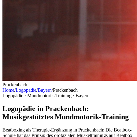
Prackenbach
Home
/
Logopädie
/
Bayern
/
Prackenbach
Logopädie · Mundmotorik-Training ·
Bayern
Logopädie in Prackenbach:
Musikgestütztes Mundmotorik-Training
Beatboxing als Therapie-Ergänzung in Prackenbach: Die Beatbox-
Schule hat das Prinzip des orofazialen Muskeltrainings auf Beatbox-