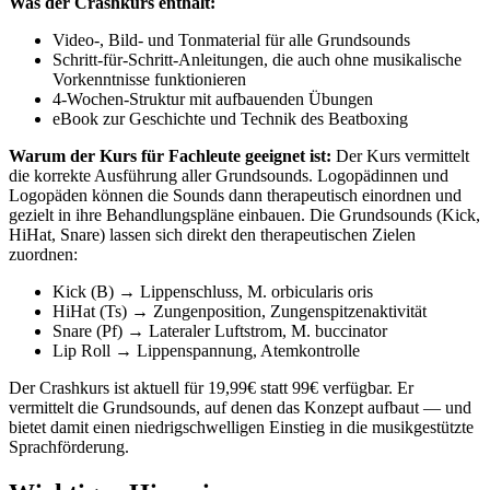
Was der Crashkurs enthält:
Video-, Bild- und Tonmaterial für alle Grundsounds
Schritt-für-Schritt-Anleitungen, die auch ohne musikalische
Vorkenntnisse funktionieren
4-Wochen-Struktur mit aufbauenden Übungen
eBook zur Geschichte und Technik des Beatboxing
Warum der Kurs für Fachleute geeignet ist:
Der Kurs vermittelt
die korrekte Ausführung aller Grundsounds. Logopädinnen und
Logopäden können die Sounds dann therapeutisch einordnen und
gezielt in ihre Behandlungspläne einbauen. Die Grundsounds (Kick,
HiHat, Snare) lassen sich direkt den therapeutischen Zielen
zuordnen:
Kick (B) → Lippenschluss, M. orbicularis oris
HiHat (Ts) → Zungenposition, Zungenspitzenaktivität
Snare (Pf) → Lateraler Luftstrom, M. buccinator
Lip Roll → Lippenspannung, Atemkontrolle
Der Crashkurs ist aktuell für 19,99€ statt 99€ verfügbar. Er
vermittelt die Grundsounds, auf denen das Konzept aufbaut — und
bietet damit einen niedrigschwelligen Einstieg in die musikgestützte
Sprachförderung.