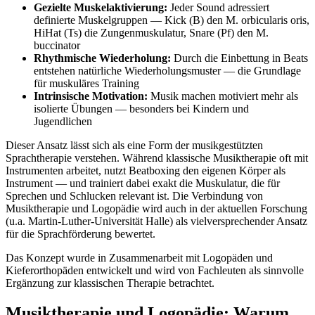
Gezielte Muskelaktivierung:
Jeder Sound adressiert
definierte Muskelgruppen — Kick (B) den M. orbicularis oris,
HiHat (Ts) die Zungenmuskulatur, Snare (Pf) den M.
buccinator
Rhythmische Wiederholung:
Durch die Einbettung in Beats
entstehen natürliche Wiederholungsmuster — die Grundlage
für muskuläres Training
Intrinsische Motivation:
Musik machen motiviert mehr als
isolierte Übungen — besonders bei Kindern und
Jugendlichen
Dieser Ansatz lässt sich als eine Form der musikgestützten
Sprachtherapie verstehen. Während klassische Musiktherapie oft mit
Instrumenten arbeitet, nutzt Beatboxing den eigenen Körper als
Instrument — und trainiert dabei exakt die Muskulatur, die für
Sprechen und Schlucken relevant ist. Die Verbindung von
Musiktherapie und Logopädie wird auch in der aktuellen Forschung
(u.a. Martin-Luther-Universität Halle) als vielversprechender Ansatz
für die Sprachförderung bewertet.
Das Konzept wurde in Zusammenarbeit mit Logopäden und
Kieferorthopäden entwickelt und wird von Fachleuten als sinnvolle
Ergänzung zur klassischen Therapie betrachtet.
Musiktherapie und Logopädie: Warum