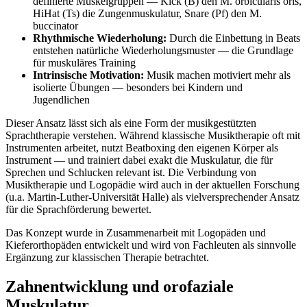
definierte Muskelgruppen — Kick (B) den M. orbicularis oris,
HiHat (Ts) die Zungenmuskulatur, Snare (Pf) den M.
buccinator
Rhythmische Wiederholung:
Durch die Einbettung in Beats
entstehen natürliche Wiederholungsmuster — die Grundlage
für muskuläres Training
Intrinsische Motivation:
Musik machen motiviert mehr als
isolierte Übungen — besonders bei Kindern und
Jugendlichen
Dieser Ansatz lässt sich als eine Form der musikgestützten
Sprachtherapie verstehen. Während klassische Musiktherapie oft mit
Instrumenten arbeitet, nutzt Beatboxing den eigenen Körper als
Instrument — und trainiert dabei exakt die Muskulatur, die für
Sprechen und Schlucken relevant ist. Die Verbindung von
Musiktherapie und Logopädie wird auch in der aktuellen Forschung
(u.a. Martin-Luther-Universität Halle) als vielversprechender Ansatz
für die Sprachförderung bewertet.
Das Konzept wurde in Zusammenarbeit mit Logopäden und
Kieferorthopäden entwickelt und wird von Fachleuten als sinnvolle
Ergänzung zur klassischen Therapie betrachtet.
Zahnentwicklung und orofaziale
Muskulatur