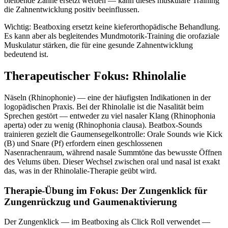
bleibende Zähne ersetzt werden — kann dieses muskuläre Training
die Zahnentwicklung positiv beeinflussen.
Wichtig: Beatboxing ersetzt keine kieferorthopädische Behandlung.
Es kann aber als begleitendes Mundmotorik-Training die orofaziale
Muskulatur stärken, die für eine gesunde Zahnentwicklung
bedeutend ist.
Therapeutischer Fokus: Rhinolalie
Näseln (Rhinophonie) — eine der häufigsten Indikationen in der
logopädischen Praxis. Bei der Rhinolalie ist die Nasalität beim
Sprechen gestört — entweder zu viel nasaler Klang (Rhinophonia
aperta) oder zu wenig (Rhinophonia clausa). Beatbox-Sounds
trainieren gezielt die Gaumensegelkontrolle: Orale Sounds wie Kick
(B) und Snare (Pf) erfordern einen geschlossenen
Nasenrachenraum, während nasale Summtöne das bewusste Öffnen
des Velums üben. Dieser Wechsel zwischen oral und nasal ist exakt
das, was in der Rhinolalie-Therapie geübt wird.
Therapie-Übung im Fokus: Der Zungenklick für
Zungenrückzug und Gaumenaktivierung
Der Zungenklick — im Beatboxing als Click Roll verwendet —