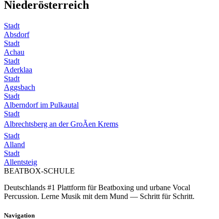
Niederösterreich
Stadt
Absdorf
Stadt
Achau
Stadt
Aderklaa
Stadt
Aggsbach
Stadt
Alberndorf im Pulkautal
Stadt
Albrechtsberg an der GroÃen Krems
Stadt
Alland
Stadt
Allentsteig
BEATBOX
-SCHULE
Deutschlands #1 Plattform für Beatboxing und urbane Vocal
Percussion. Lerne Musik mit dem Mund — Schritt für Schritt.
Navigation