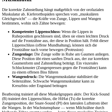
Die korrekte Zahnstellung hängt maßgeblich von der orofazialen
Muskulatur ab. Kieferorthopäden sprechen vom „muskulären
Gleichgewicht" — die Kräfte von Zunge, Lippen und Wangen
bestimmen, wohin sich Zähne bewegen:
Kompetenter Lippenschluss:
Wenn die Lippen in
Ruheposition geschlossen sind, üben sie einen leichten Druck
auf die Frontzähne aus, der diese in Position hält. Fehlt dieser
Lippenschluss (offene Mundhaltung), können sich die
Frontzähne nach vorne bewegen (Protrusion)
Zungenlage:
Die Zunge sollte in Ruhe am Gaumen anliegen.
Diese Position übt einen sanften Druck aus, der zur korrekten
Gaumenform und Zahnstellung beiträgt. Ein viszerales
Schluckmuster (Zungenpressen gegen die Frontzähne) kann
zu einem offenen Biss führen
Wangendruck:
Die Wangenmuskulatur stabilisiert die
Seitenzähne. Schwache Wangenmuskulatur kann zu
Kreuzbiss oder Engstand beitragen
Beatboxing trainiert all diese Muskelgruppen aktiv. Der Kick-Sound
(B) trainiert den Lippenschluss, die HiHat (Ts) die korrekte
Zungenposition, der Snare-Sound (Pf) den lateralen Luftstrom über
die Wangen. In der Wachstumsphase — wenn Milchzähne durch