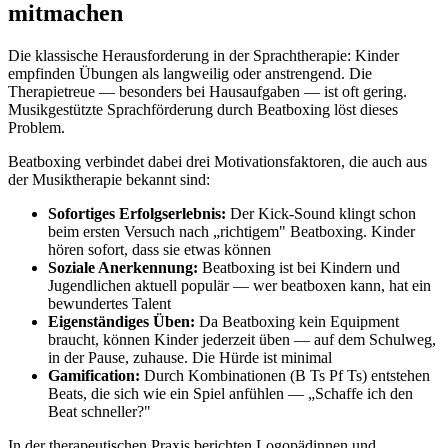
mitmachen
Die klassische Herausforderung in der Sprachtherapie: Kinder
empfinden Übungen als langweilig oder anstrengend. Die
Therapietreue — besonders bei Hausaufgaben — ist oft gering.
Musikgestützte Sprachförderung durch Beatboxing löst dieses
Problem.
Beatboxing verbindet dabei drei Motivationsfaktoren, die auch aus
der Musiktherapie bekannt sind:
Sofortiges Erfolgserlebnis:
Der Kick-Sound klingt schon
beim ersten Versuch nach „richtigem" Beatboxing. Kinder
hören sofort, dass sie etwas können
Soziale Anerkennung:
Beatboxing ist bei Kindern und
Jugendlichen aktuell populär — wer beatboxen kann, hat ein
bewundertes Talent
Eigenständiges Üben:
Da Beatboxing kein Equipment
braucht, können Kinder jederzeit üben — auf dem Schulweg,
in der Pause, zuhause. Die Hürde ist minimal
Gamification:
Durch Kombinationen (B Ts Pf Ts) entstehen
Beats, die sich wie ein Spiel anfühlen — „Schaffe ich den
Beat schneller?"
In der therapeutischen Praxis berichten Logopädinnen und