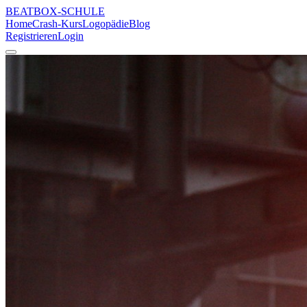
BEATBOX
-SCHULE
Home
Crash-Kurs
Logopädie
Blog
Registrieren
Login