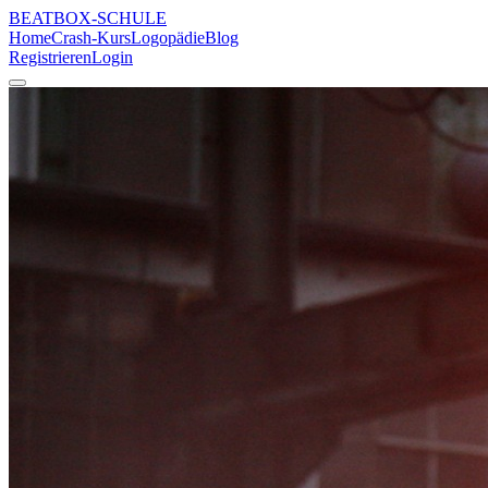
BEATBOX
-SCHULE
Home
Crash-Kurs
Logopädie
Blog
Registrieren
Login