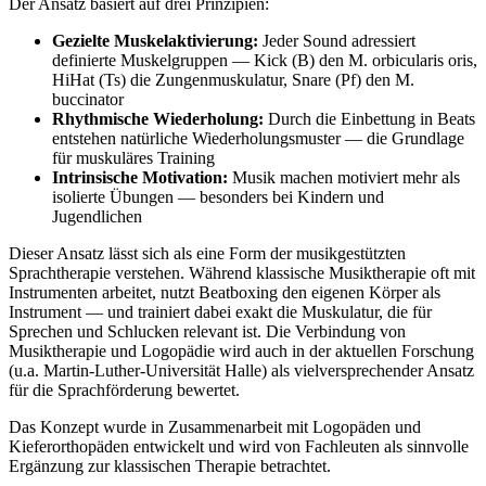
Der Ansatz basiert auf drei Prinzipien:
Gezielte Muskelaktivierung:
Jeder Sound adressiert
definierte Muskelgruppen — Kick (B) den M. orbicularis oris,
HiHat (Ts) die Zungenmuskulatur, Snare (Pf) den M.
buccinator
Rhythmische Wiederholung:
Durch die Einbettung in Beats
entstehen natürliche Wiederholungsmuster — die Grundlage
für muskuläres Training
Intrinsische Motivation:
Musik machen motiviert mehr als
isolierte Übungen — besonders bei Kindern und
Jugendlichen
Dieser Ansatz lässt sich als eine Form der musikgestützten
Sprachtherapie verstehen. Während klassische Musiktherapie oft mit
Instrumenten arbeitet, nutzt Beatboxing den eigenen Körper als
Instrument — und trainiert dabei exakt die Muskulatur, die für
Sprechen und Schlucken relevant ist. Die Verbindung von
Musiktherapie und Logopädie wird auch in der aktuellen Forschung
(u.a. Martin-Luther-Universität Halle) als vielversprechender Ansatz
für die Sprachförderung bewertet.
Das Konzept wurde in Zusammenarbeit mit Logopäden und
Kieferorthopäden entwickelt und wird von Fachleuten als sinnvolle
Ergänzung zur klassischen Therapie betrachtet.