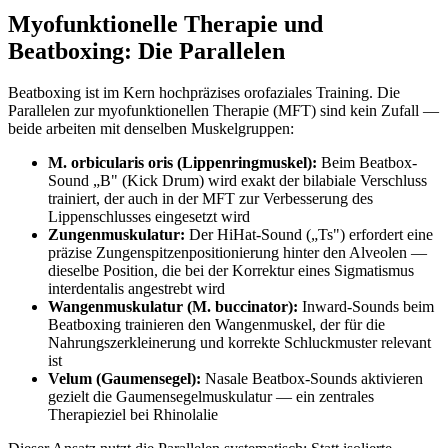
Myofunktionelle Therapie und
Beatboxing: Die Parallelen
Beatboxing ist im Kern hochpräzises orofaziales Training. Die
Parallelen zur myofunktionellen Therapie (MFT) sind kein Zufall —
beide arbeiten mit denselben Muskelgruppen:
M. orbicularis oris (Lippenringmuskel):
Beim Beatbox-
Sound „B" (Kick Drum) wird exakt der bilabiale Verschluss
trainiert, der auch in der MFT zur Verbesserung des
Lippenschlusses eingesetzt wird
Zungenmuskulatur:
Der HiHat-Sound („Ts") erfordert eine
präzise Zungenspitzenpositionierung hinter den Alveolen —
dieselbe Position, die bei der Korrektur eines Sigmatismus
interdentalis angestrebt wird
Wangenmuskulatur (M. buccinator):
Inward-Sounds beim
Beatboxing trainieren den Wangenmuskel, der für die
Nahrungszerkleinerung und korrekte Schluckmuster relevant
ist
Velum (Gaumensegel):
Nasale Beatbox-Sounds aktivieren
gezielt die Gaumensegelmuskulatur — ein zentrales
Therapieziel bei Rhinolalie