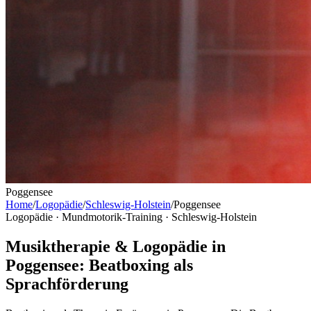
Poggensee
Home
/
Logopädie
/
Schleswig-Holstein
/
Poggensee
Logopädie · Mundmotorik-Training ·
Schleswig-Holstein
Musiktherapie & Logopädie in
Poggensee: Beatboxing als
Sprachförderung