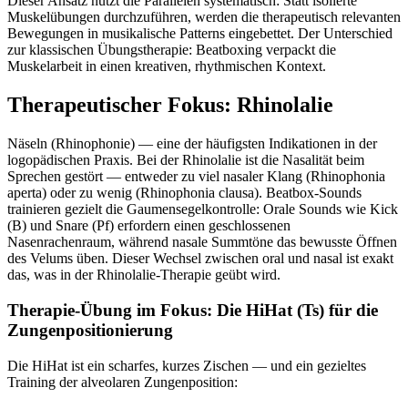
Dieser Ansatz nutzt die Parallelen systematisch: Statt isolierte
Muskelübungen durchzuführen, werden die therapeutisch relevanten
Bewegungen in musikalische Patterns eingebettet. Der Unterschied
zur klassischen Übungstherapie: Beatboxing verpackt die
Muskelarbeit in einen kreativen, rhythmischen Kontext.
Therapeutischer Fokus: Rhinolalie
Näseln (Rhinophonie) — eine der häufigsten Indikationen in der
logopädischen Praxis. Bei der Rhinolalie ist die Nasalität beim
Sprechen gestört — entweder zu viel nasaler Klang (Rhinophonia
aperta) oder zu wenig (Rhinophonia clausa). Beatbox-Sounds
trainieren gezielt die Gaumensegelkontrolle: Orale Sounds wie Kick
(B) und Snare (Pf) erfordern einen geschlossenen
Nasenrachenraum, während nasale Summtöne das bewusste Öffnen
des Velums üben. Dieser Wechsel zwischen oral und nasal ist exakt
das, was in der Rhinolalie-Therapie geübt wird.
Therapie-Übung im Fokus: Die HiHat (Ts) für die
Zungenpositionierung
Die HiHat ist ein scharfes, kurzes Zischen — und ein gezieltes
Training der alveolaren Zungenposition: