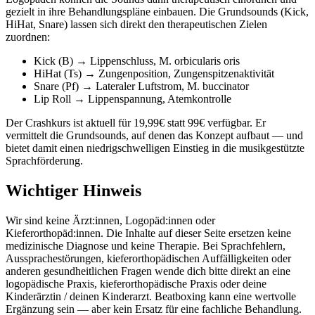
gezielt in ihre Behandlungspläne einbauen. Die Grundsounds (Kick,
HiHat, Snare) lassen sich direkt den therapeutischen Zielen
zuordnen:
Kick (B) → Lippenschluss, M. orbicularis oris
HiHat (Ts) → Zungenposition, Zungenspitzenaktivität
Snare (Pf) → Lateraler Luftstrom, M. buccinator
Lip Roll → Lippenspannung, Atemkontrolle
Der Crashkurs ist aktuell für 19,99€ statt 99€ verfügbar. Er
vermittelt die Grundsounds, auf denen das Konzept aufbaut — und
bietet damit einen niedrigschwelligen Einstieg in die musikgestützte
Sprachförderung.
Wichtiger Hinweis
Wir sind keine Ärzt:innen, Logopäd:innen oder
Kieferorthopäd:innen. Die Inhalte auf dieser Seite ersetzen keine
medizinische Diagnose und keine Therapie. Bei Sprachfehlern,
Aussprachestörungen, kieferorthopädischen Auffälligkeiten oder
anderen gesundheitlichen Fragen wende dich bitte direkt an eine
logopädische Praxis, kieferorthopädische Praxis oder deine
Kinderärztin / deinen Kinderarzt. Beatboxing kann eine wertvolle
Ergänzung sein — aber kein Ersatz für eine fachliche Behandlung.