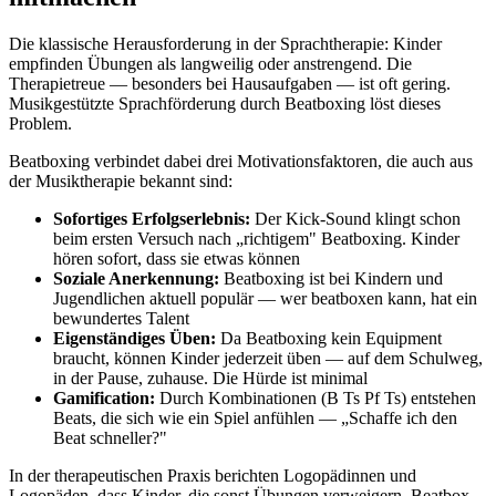
Die klassische Herausforderung in der Sprachtherapie: Kinder
empfinden Übungen als langweilig oder anstrengend. Die
Therapietreue — besonders bei Hausaufgaben — ist oft gering.
Musikgestützte Sprachförderung durch Beatboxing löst dieses
Problem.
Beatboxing verbindet dabei drei Motivationsfaktoren, die auch aus
der Musiktherapie bekannt sind:
Sofortiges Erfolgserlebnis:
Der Kick-Sound klingt schon
beim ersten Versuch nach „richtigem" Beatboxing. Kinder
hören sofort, dass sie etwas können
Soziale Anerkennung:
Beatboxing ist bei Kindern und
Jugendlichen aktuell populär — wer beatboxen kann, hat ein
bewundertes Talent
Eigenständiges Üben:
Da Beatboxing kein Equipment
braucht, können Kinder jederzeit üben — auf dem Schulweg,
in der Pause, zuhause. Die Hürde ist minimal
Gamification:
Durch Kombinationen (B Ts Pf Ts) entstehen
Beats, die sich wie ein Spiel anfühlen — „Schaffe ich den
Beat schneller?"
In der therapeutischen Praxis berichten Logopädinnen und
Logopäden, dass Kinder, die sonst Übungen verweigern, Beatbox-