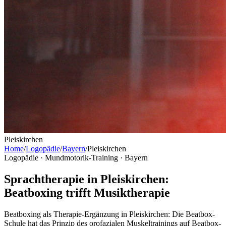
Pleiskirchen
Home
/
Logopädie
/
Bayern
/
Pleiskirchen
Logopädie · Mundmotorik-Training ·
Bayern
Sprachtherapie in Pleiskirchen:
Beatboxing trifft Musiktherapie
Beatboxing als Therapie-Ergänzung in Pleiskirchen: Die Beatbox-
Schule hat das Prinzip des orofazialen Muskeltrainings auf Beatbox-