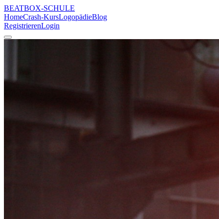
BEATBOX
-SCHULE
Home
Crash-Kurs
Logopädie
Blog
Registrieren
Login