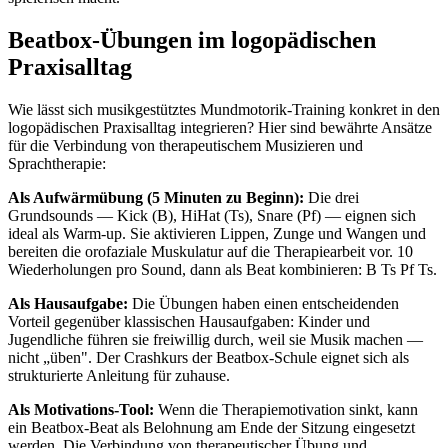
Beatbox-Übungen im logopädischen
Praxisalltag
Wie lässt sich musikgestütztes Mundmotorik-Training konkret in den
logopädischen Praxisalltag integrieren? Hier sind bewährte Ansätze
für die Verbindung von therapeutischem Musizieren und
Sprachtherapie:
Als Aufwärmübung (5 Minuten zu Beginn):
Die drei
Grundsounds — Kick (B), HiHat (Ts), Snare (Pf) — eignen sich
ideal als Warm-up. Sie aktivieren Lippen, Zunge und Wangen und
bereiten die orofaziale Muskulatur auf die Therapiearbeit vor. 10
Wiederholungen pro Sound, dann als Beat kombinieren: B Ts Pf Ts.
Als Hausaufgabe:
Die Übungen haben einen entscheidenden
Vorteil gegenüber klassischen Hausaufgaben: Kinder und
Jugendliche führen sie freiwillig durch, weil sie Musik machen —
nicht „üben". Der Crashkurs der Beatbox-Schule eignet sich als
strukturierte Anleitung für zuhause.
Als Motivations-Tool:
Wenn die Therapiemotivation sinkt, kann
ein Beatbox-Beat als Belohnung am Ende der Sitzung eingesetzt
werden. Die Verbindung von therapeutischer Übung und