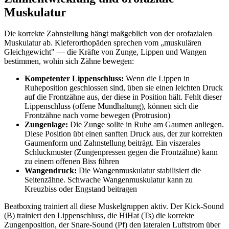
Muskulatur
Die korrekte Zahnstellung hängt maßgeblich von der orofazialen
Muskulatur ab. Kieferorthopäden sprechen vom „muskulären
Gleichgewicht" — die Kräfte von Zunge, Lippen und Wangen
bestimmen, wohin sich Zähne bewegen:
Kompetenter Lippenschluss:
Wenn die Lippen in
Ruheposition geschlossen sind, üben sie einen leichten Druck
auf die Frontzähne aus, der diese in Position hält. Fehlt dieser
Lippenschluss (offene Mundhaltung), können sich die
Frontzähne nach vorne bewegen (Protrusion)
Zungenlage:
Die Zunge sollte in Ruhe am Gaumen anliegen.
Diese Position übt einen sanften Druck aus, der zur korrekten
Gaumenform und Zahnstellung beiträgt. Ein viszerales
Schluckmuster (Zungenpressen gegen die Frontzähne) kann
zu einem offenen Biss führen
Wangendruck:
Die Wangenmuskulatur stabilisiert die
Seitenzähne. Schwache Wangenmuskulatur kann zu
Kreuzbiss oder Engstand beitragen
Beatboxing trainiert all diese Muskelgruppen aktiv. Der Kick-Sound
(B) trainiert den Lippenschluss, die HiHat (Ts) die korrekte
Zungenposition, der Snare-Sound (Pf) den lateralen Luftstrom über