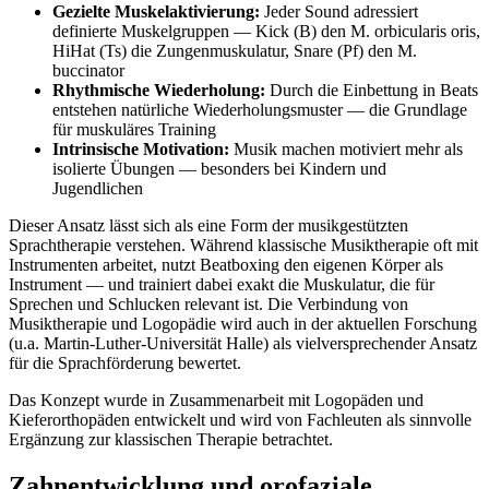
Gezielte Muskelaktivierung:
Jeder Sound adressiert
definierte Muskelgruppen — Kick (B) den M. orbicularis oris,
HiHat (Ts) die Zungenmuskulatur, Snare (Pf) den M.
buccinator
Rhythmische Wiederholung:
Durch die Einbettung in Beats
entstehen natürliche Wiederholungsmuster — die Grundlage
für muskuläres Training
Intrinsische Motivation:
Musik machen motiviert mehr als
isolierte Übungen — besonders bei Kindern und
Jugendlichen
Dieser Ansatz lässt sich als eine Form der musikgestützten
Sprachtherapie verstehen. Während klassische Musiktherapie oft mit
Instrumenten arbeitet, nutzt Beatboxing den eigenen Körper als
Instrument — und trainiert dabei exakt die Muskulatur, die für
Sprechen und Schlucken relevant ist. Die Verbindung von
Musiktherapie und Logopädie wird auch in der aktuellen Forschung
(u.a. Martin-Luther-Universität Halle) als vielversprechender Ansatz
für die Sprachförderung bewertet.
Das Konzept wurde in Zusammenarbeit mit Logopäden und
Kieferorthopäden entwickelt und wird von Fachleuten als sinnvolle
Ergänzung zur klassischen Therapie betrachtet.
Zahnentwicklung und orofaziale