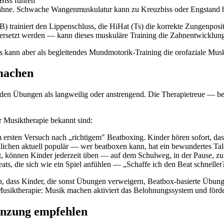
Biss führen
nzähne. Schwache Wangenmuskulatur kann zu Kreuzbiss oder Engstand b
B) trainiert den Lippenschluss, die HiHat (Ts) die korrekte Zungenposi
setzt werden — kann dieses muskuläre Training die Zahnentwicklung p
s kann aber als begleitendes Mundmotorik-Training die orofaziale Musk
machen
nden Übungen als langweilig oder anstrengend. Die Therapietreue — be
r Musiktherapie bekannt sind:
ersten Versuch nach „richtigem" Beatboxing. Kinder hören sofort, das
lichen aktuell populär — wer beatboxen kann, hat ein bewundertes Tal
 können Kinder jederzeit üben — auf dem Schulweg, in der Pause, zu
s, die sich wie ein Spiel anfühlen — „Schaffe ich den Beat schneller
n, dass Kinder, die sonst Übungen verweigern, Beatbox-basierte Übun
Musiktherapie: Musik machen aktiviert das Belohnungssystem und förder
änzung empfehlen