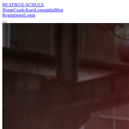
BEATBOX
-SCHULE
Home
Crash-Kurs
Logopädie
Blog
Registrieren
Login