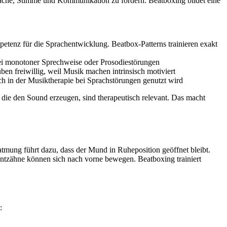
ache, Stimme und Kommunikation zu fördern. Beatboxing bildet eine
tenz für die Sprachentwicklung. Beatbox-Patterns trainieren exakt
ei monotoner Sprechweise oder Prosodiestörungen
en freiwillig, weil Musik machen intrinsisch motiviert
 in der Musiktherapie bei Sprachstörungen genutzt wird
die den Sound erzeugen, sind therapeutisch relevant. Das macht
tmung führt dazu, dass der Mund in Ruheposition geöffnet bleibt.
ntzähne können sich nach vorne bewegen. Beatboxing trainiert
: