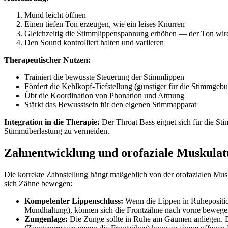
Mund leicht öffnen
Einen tiefen Ton erzeugen, wie ein leises Knurren
Gleichzeitig die Stimmlippenspannung erhöhen — der Ton wird 
Den Sound kontrolliert halten und variieren
Therapeutischer Nutzen:
Trainiert die bewusste Steuerung der Stimmlippen
Fördert die Kehlkopf-Tiefstellung (günstiger für die Stimmgeb
Übt die Koordination von Phonation und Atmung
Stärkt das Bewusstsein für den eigenen Stimmapparat
Integration in die Therapie:
Der Throat Bass eignet sich für die Sti
Stimmüberlastung zu vermeiden.
Zahnentwicklung und orofaziale Muskulat
Die korrekte Zahnstellung hängt maßgeblich von der orofazialen M
sich Zähne bewegen:
Kompetenter Lippenschluss:
Wenn die Lippen in Ruheposition 
Mundhaltung), können sich die Frontzähne nach vorne bewegen
Zungenlage:
Die Zunge sollte in Ruhe am Gaumen anliegen. Di