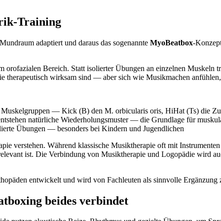
rik-Training
m Mundraum adaptiert und daraus das sogenannte
MyoBeatbox
-Konzept
m orofazialen Bereich. Statt isolierter Übungen an einzelnen Muskeln t
ie therapeutisch wirksam sind — aber sich wie Musikmachen anfühlen, 
e Muskelgruppen — Kick (B) den M. orbicularis oris, HiHat (Ts) die Z
entstehen natürliche Wiederholungsmuster — die Grundlage für muskul
lierte Übungen — besonders bei Kindern und Jugendlichen
rapie verstehen. Während klassische Musiktherapie oft mit Instrumente
 relevant ist. Die Verbindung von Musiktherapie und Logopädie wird auc
päden entwickelt und wird von Fachleuten als sinnvolle Ergänzung zu
tboxing beides verbindet