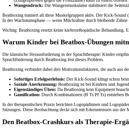
(Zungenpressen gegen die Frontzähne) kann zu einem offenen 
Wangendruck:
Die Wangenmuskulatur stabilisiert die Seite
Beatboxing trainiert all diese Muskelgruppen aktiv. Der Kick-Sound (
In der Wachstumsphase — wenn Milchzähne durch bleibende Zähne er
Wichtig: Beatboxing ersetzt keine kieferorthopädische Behandlung. E
Warum Kinder bei Beatbox-Übungen mit
Die klassische Herausforderung in der Sprachtherapie: Kinder empfi
Sprachförderung durch Beatboxing löst dieses Problem.
Beatboxing verbindet dabei drei Motivationsfaktoren, die auch aus de
Sofortiges Erfolgserlebnis:
Der Kick-Sound klingt schon beim 
Soziale Anerkennung:
Beatboxing ist bei Kindern und Jugend
Eigenständiges Üben:
Da Beatboxing kein Equipment braucht,
Gamification:
Durch Kombinationen (B Ts Pf Ts) entstehen Beat
In der therapeutischen Praxis berichten Logopädinnen und Logopäde
Sitzungen. Diese Beobachtung deckt sich mit Erkenntnissen aus der 
Den Beatbox-Crashkurs als Therapie-Erg