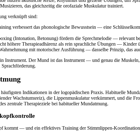
ide nutzen akustische Reize, Rhythmus und gezielte Übungen, um Spr
sizieren, das gleichzeitig die orofaziale Muskulatur trainiert.
ng verknüpft sind:
ning verbessert das phonologische Bewusstsein — eine Schlüsselkompe
xing (Intonation, Betonung) fördern die Sprechmelodie — relevant b
cht höhere Therapieadhärenz als rein sprachliche Übungen — Kinder üb
Wahrnehmung mit motorischer Ausführung — dasselbe Prinzip, das auch
in Instrument. Der Mund ist das Instrument — und genau die Muskeln, 
n Sprachförderung.
atmung
äufigsten Indikationen in der logopädischen Praxis. Habituelle Munda
lender Wachstumsreiz), die Lippenmuskulatur verkümmert, und die Fro
es zentrale Therapieziele bei habitueller Mundatmung.
kopfkontrolle
opf kommt — und ein effektives Training der Stimmlippen-Koordination