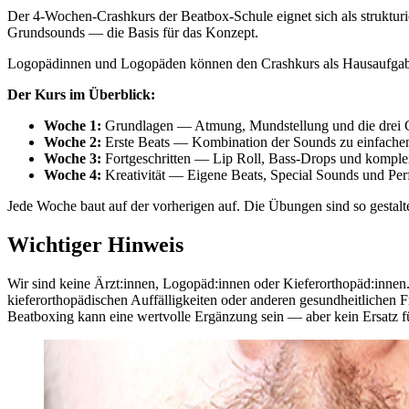
Der 4-Wochen-Crashkurs der Beatbox-Schule eignet sich als strukturie
Grundsounds — die Basis für das Konzept.
Logopädinnen und Logopäden können den Crashkurs als Hausaufgaben
Der Kurs im Überblick:
Woche 1:
Grundlagen — Atmung, Mundstellung und die drei G
Woche 2:
Erste Beats — Kombination der Sounds zu einfach
Woche 3:
Fortgeschritten — Lip Roll, Bass-Drops und komplex
Woche 4:
Kreativität — Eigene Beats, Special Sounds und Pe
Jede Woche baut auf der vorherigen auf. Die Übungen sind so gestaltet
Wichtiger Hinweis
Wir sind keine Ärzt:innen, Logopäd:innen oder Kieferorthopäd:innen.
kieferorthopädischen Auffälligkeiten oder anderen gesundheitlichen Fr
Beatboxing kann eine wertvolle Ergänzung sein — aber kein Ersatz f