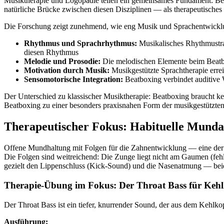
Musiktherapie und Logopädie teilen ein gemeinsames Fundament: Be
natürliche Brücke zwischen diesen Disziplinen — als therapeutisches Mu
Die Forschung zeigt zunehmend, wie eng Musik und Sprachentwicklu
Rhythmus und Sprachrhythmus:
Musikalisches Rhythmustrai
diesen Rhythmus
Melodie und Prosodie:
Die melodischen Elemente beim Beatbo
Motivation durch Musik:
Musikgestützte Sprachtherapie errei
Sensomotorische Integration:
Beatboxing verbindet auditive 
Der Unterschied zu klassischer Musiktherapie: Beatboxing braucht ke
Beatboxing zu einer besonders praxisnahen Form der musikgestützte
Therapeutischer Fokus: Habituelle Mund
Offene Mundhaltung mit Folgen für die Zahnentwicklung — eine der h
Die Folgen sind weitreichend: Die Zunge liegt nicht am Gaumen (feh
gezielt den Lippenschluss (Kick-Sound) und die Nasenatmung — beid
Therapie-Übung im Fokus: Der Throat Bass für Kehl
Der Throat Bass ist ein tiefer, knurrender Sound, der aus dem Kehlk
Ausführung: