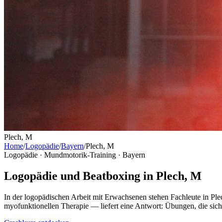
Plech, M
Home
/
Logopädie
/
Bayern
/
Plech, M
Logopädie · Mundmotorik-Training ·
Bayern
Logopädie und Beatboxing in Plech, M
In der logopädischen Arbeit mit Erwachsenen stehen Fachleute in Ple
myofunktionellen Therapie — liefert eine Antwort: Übungen, die sic