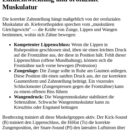
Muskulatur
Die korrekte Zahnstellung hängt maßgeblich von der orofazialen
Muskulatur ab. Kieferorthopäden sprechen vom „muskulären
Gleichgewicht" — die Kräfte von Zunge, Lippen und Wangen
bestimmen, wohin sich Zähne bewegen:
Kompetenter Lippenschluss:
Wenn die Lippen in
Ruheposition geschlossen sind, üben sie einen leichten Druck
auf die Frontzähne aus, der diese in Position hält. Fehlt dieser
Lippenschluss (offene Mundhaltung), können sich die
Frontzähne nach vorne bewegen (Protrusion)
Zungenlage:
Die Zunge sollte in Ruhe am Gaumen anliegen.
Diese Position übt einen sanften Druck aus, der zur korrekten
Gaumenform und Zahnstellung beiträgt. Ein viszerales
Schluckmuster (Zungenpressen gegen die Frontzähne) kann
zu einem offenen Biss führen
Wangendruck:
Die Wangenmuskulatur stabilisiert die
Seitenzähne. Schwache Wangenmuskulatur kann zu
Kreuzbiss oder Engstand beitragen
Beatboxing trainiert all diese Muskelgruppen aktiv. Der Kick-Sound
(B) trainiert den Lippenschluss, die HiHat (Ts) die korrekte
Zungenposition, der Snare-Sound (Pf) den lateralen Luftstrom über