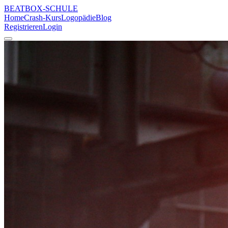
BEATBOX
-SCHULE
Home
Crash-Kurs
Logopädie
Blog
Registrieren
Login