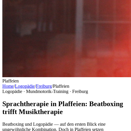
Plaffeien
Home
/
Logopädie
/
Freiburg
/
Plaffeien
Logopädie · Mundmotorik-Training ·
Freiburg
Sprachtherapie in Plaffeien: Beatboxing
trifft Musiktherapie
Beatboxing und Logopädie — auf den ersten Blick eine
ungewöhnliche Kombination. Doch in Plaffeien setzen