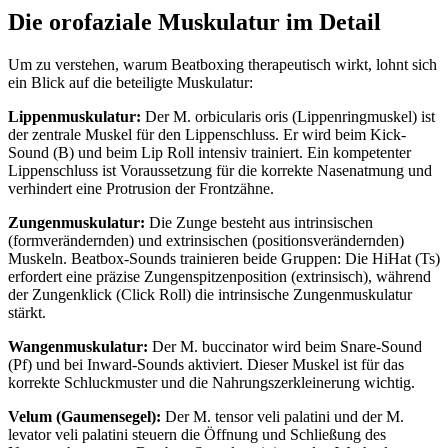
Die orofaziale Muskulatur im Detail
Um zu verstehen, warum Beatboxing therapeutisch wirkt, lohnt sich
ein Blick auf die beteiligte Muskulatur:
Lippenmuskulatur:
Der M. orbicularis oris (Lippenringmuskel) ist
der zentrale Muskel für den Lippenschluss. Er wird beim Kick-
Sound (B) und beim Lip Roll intensiv trainiert. Ein kompetenter
Lippenschluss ist Voraussetzung für die korrekte Nasenatmung und
verhindert eine Protrusion der Frontzähne.
Zungenmuskulatur:
Die Zunge besteht aus intrinsischen
(formverändernden) und extrinsischen (positionsverändernden)
Muskeln. Beatbox-Sounds trainieren beide Gruppen: Die HiHat (Ts)
erfordert eine präzise Zungenspitzenposition (extrinsisch), während
der Zungenklick (Click Roll) die intrinsische Zungenmuskulatur
stärkt.
Wangenmuskulatur:
Der M. buccinator wird beim Snare-Sound
(Pf) und bei Inward-Sounds aktiviert. Dieser Muskel ist für das
korrekte Schluckmuster und die Nahrungszerkleinerung wichtig.
Velum (Gaumensegel):
Der M. tensor veli palatini und der M.
levator veli palatini steuern die Öffnung und Schließung des