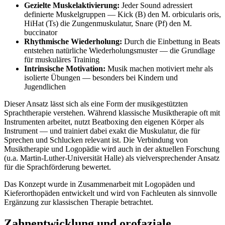
Gezielte Muskelaktivierung:
Jeder Sound adressiert
definierte Muskelgruppen — Kick (B) den M. orbicularis oris,
HiHat (Ts) die Zungenmuskulatur, Snare (Pf) den M.
buccinator
Rhythmische Wiederholung:
Durch die Einbettung in Beats
entstehen natürliche Wiederholungsmuster — die Grundlage
für muskuläres Training
Intrinsische Motivation:
Musik machen motiviert mehr als
isolierte Übungen — besonders bei Kindern und
Jugendlichen
Dieser Ansatz lässt sich als eine Form der musikgestützten
Sprachtherapie verstehen. Während klassische Musiktherapie oft mit
Instrumenten arbeitet, nutzt Beatboxing den eigenen Körper als
Instrument — und trainiert dabei exakt die Muskulatur, die für
Sprechen und Schlucken relevant ist. Die Verbindung von
Musiktherapie und Logopädie wird auch in der aktuellen Forschung
(u.a. Martin-Luther-Universität Halle) als vielversprechender Ansatz
für die Sprachförderung bewertet.
Das Konzept wurde in Zusammenarbeit mit Logopäden und
Kieferorthopäden entwickelt und wird von Fachleuten als sinnvolle
Ergänzung zur klassischen Therapie betrachtet.
Zahnentwicklung und orofaziale