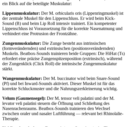
ein Blick auf die beteiligte Muskulatur:
Lippenmuskulatur:
Der M. orbicularis oris (Lippenringmuskel) ist
der zentrale Muskel für den Lippenschluss. Er wird beim Kick-
Sound (B) und beim Lip Roll intensiv trainiert. Ein kompetenter
Lippenschluss ist Voraussetzung für die korrekte Nasenatmung und
verhindert eine Protrusion der Frontzähne.
Zungenmuskulatur:
Die Zunge besteht aus intrinsischen
(formverändernden) und extrinsischen (positionsverändernden)
Muskeln. Beatbox-Sounds trainieren beide Gruppen: Die HiHat (Ts)
erfordert eine präzise Zungenspitzenposition (extrinsisch), während
der Zungenklick (Click Roll) die intrinsische Zungenmuskulatur
stärkt.
Wangenmuskulatur:
Der M. buccinator wird beim Snare-Sound
(Pf) und bei Inward-Sounds aktiviert. Dieser Muskel ist für das
korrekte Schluckmuster und die Nahrungszerkleinerung wichtig.
Velum (Gaumensegel):
Der M. tensor veli palatini und der M.
levator veli palatini steuern die Öffnung und Schließung des
Nasenrachenraums. Beatbox-Sounds trainieren den Wechsel
zwischen oraler und nasaler Luftführung — relevant bei Rhinolalie-
Therapie.