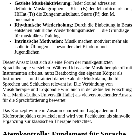
Gezielte Muskelaktivierung:
Jeder Sound adressiert
definierte Muskelgruppen — Kick (B) den M. orbicularis oris,
HiHat (Ts) die Zungenmuskulatur, Snare (Pf) den M.
buccinator
Rhythmische Wiederholung:
Durch die Einbettung in Beats
entstehen natürliche Wiederholungsmuster — die Grundlage
für muskuläres Training
Intrinsische Motivation:
Musik machen motiviert mehr als
isolierte Übungen — besonders bei Kindern und
Jugendlichen
Dieser Ansatz lässt sich als eine Form der musikgestützten
Sprachtherapie verstehen. Während klassische Musiktherapie oft mit
Instrumenten arbeitet, nutzt Beatboxing den eigenen Körper als
Instrument — und trainiert dabei exakt die Muskulatur, die für
Sprechen und Schlucken relevant ist. Die Verbindung von
Musiktherapie und Logopädie wird auch in der aktuellen Forschung
(u.a. Martin-Luther-Universität Halle) als vielversprechender Ansatz
für die Sprachförderung bewertet.
Das Konzept wurde in Zusammenarbeit mit Logopäden und
Kieferorthopäden entwickelt und wird von Fachleuten als sinnvolle
Ergänzung zur klassischen Therapie betrachtet.
Atemkontrolle: Fundament für Sprache