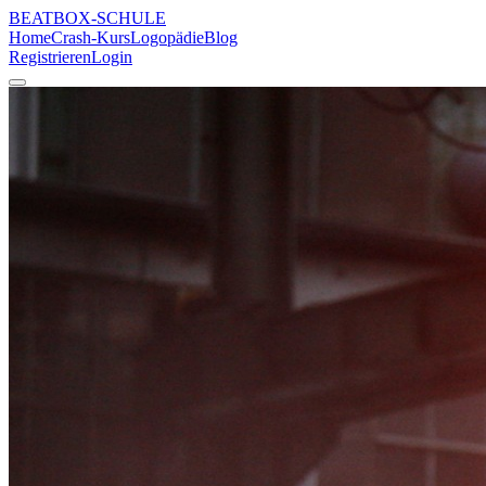
BEATBOX
-SCHULE
Home
Crash-Kurs
Logopädie
Blog
Registrieren
Login