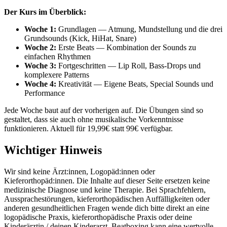
Der Kurs im Überblick:
Woche 1:
Grundlagen — Atmung, Mundstellung und die drei
Grundsounds (Kick, HiHat, Snare)
Woche 2:
Erste Beats — Kombination der Sounds zu
einfachen Rhythmen
Woche 3:
Fortgeschritten — Lip Roll, Bass-Drops und
komplexere Patterns
Woche 4:
Kreativität — Eigene Beats, Special Sounds und
Performance
Jede Woche baut auf der vorherigen auf. Die Übungen sind so
gestaltet, dass sie auch ohne musikalische Vorkenntnisse
funktionieren. Aktuell für 19,99€ statt 99€ verfügbar.
Wichtiger Hinweis
Wir sind keine Ärzt:innen, Logopäd:innen oder
Kieferorthopäd:innen. Die Inhalte auf dieser Seite ersetzen keine
medizinische Diagnose und keine Therapie. Bei Sprachfehlern,
Aussprachestörungen, kieferorthopädischen Auffälligkeiten oder
anderen gesundheitlichen Fragen wende dich bitte direkt an eine
logopädische Praxis, kieferorthopädische Praxis oder deine
Kinderärztin / deinen Kinderarzt. Beatboxing kann eine wertvolle