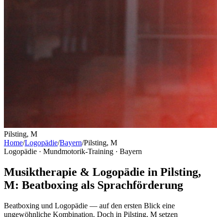
Pilsting, M
Home
/
Logopädie
/
Bayern
/
Pilsting, M
Logopädie · Mundmotorik-Training ·
Bayern
Musiktherapie & Logopädie in Pilsting,
M: Beatboxing als Sprachförderung
Beatboxing und Logopädie — auf den ersten Blick eine
ungewöhnliche Kombination. Doch in Pilsting, M setzen