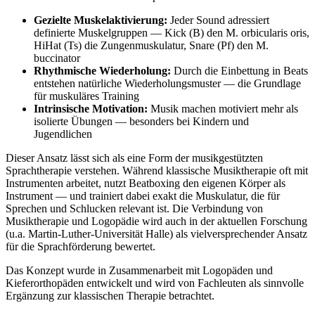
Gezielte Muskelaktivierung:
Jeder Sound adressiert
definierte Muskelgruppen — Kick (B) den M. orbicularis oris,
HiHat (Ts) die Zungenmuskulatur, Snare (Pf) den M.
buccinator
Rhythmische Wiederholung:
Durch die Einbettung in Beats
entstehen natürliche Wiederholungsmuster — die Grundlage
für muskuläres Training
Intrinsische Motivation:
Musik machen motiviert mehr als
isolierte Übungen — besonders bei Kindern und
Jugendlichen
Dieser Ansatz lässt sich als eine Form der musikgestützten
Sprachtherapie verstehen. Während klassische Musiktherapie oft mit
Instrumenten arbeitet, nutzt Beatboxing den eigenen Körper als
Instrument — und trainiert dabei exakt die Muskulatur, die für
Sprechen und Schlucken relevant ist. Die Verbindung von
Musiktherapie und Logopädie wird auch in der aktuellen Forschung
(u.a. Martin-Luther-Universität Halle) als vielversprechender Ansatz
für die Sprachförderung bewertet.
Das Konzept wurde in Zusammenarbeit mit Logopäden und
Kieferorthopäden entwickelt und wird von Fachleuten als sinnvolle
Ergänzung zur klassischen Therapie betrachtet.