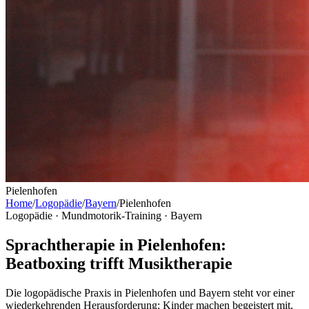
Pielenhofen
Home
/
Logopädie
/
Bayern
/
Pielenhofen
Logopädie · Mundmotorik-Training ·
Bayern
Sprachtherapie in Pielenhofen:
Beatboxing trifft Musiktherapie
Die logopädische Praxis in Pielenhofen und Bayern steht vor einer
wiederkehrenden Herausforderung: Kinder machen begeistert mit,