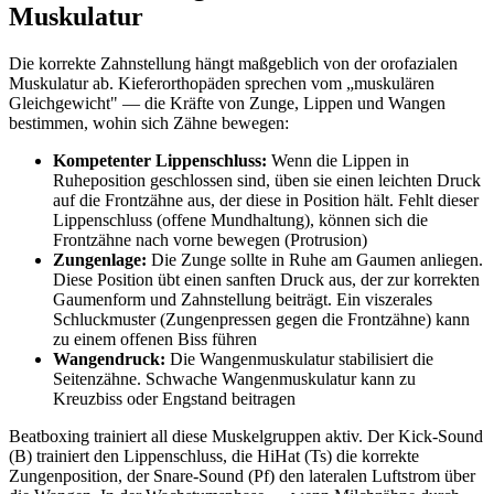
Muskulatur
Die korrekte Zahnstellung hängt maßgeblich von der orofazialen
Muskulatur ab. Kieferorthopäden sprechen vom „muskulären
Gleichgewicht" — die Kräfte von Zunge, Lippen und Wangen
bestimmen, wohin sich Zähne bewegen:
Kompetenter Lippenschluss:
Wenn die Lippen in
Ruheposition geschlossen sind, üben sie einen leichten Druck
auf die Frontzähne aus, der diese in Position hält. Fehlt dieser
Lippenschluss (offene Mundhaltung), können sich die
Frontzähne nach vorne bewegen (Protrusion)
Zungenlage:
Die Zunge sollte in Ruhe am Gaumen anliegen.
Diese Position übt einen sanften Druck aus, der zur korrekten
Gaumenform und Zahnstellung beiträgt. Ein viszerales
Schluckmuster (Zungenpressen gegen die Frontzähne) kann
zu einem offenen Biss führen
Wangendruck:
Die Wangenmuskulatur stabilisiert die
Seitenzähne. Schwache Wangenmuskulatur kann zu
Kreuzbiss oder Engstand beitragen
Beatboxing trainiert all diese Muskelgruppen aktiv. Der Kick-Sound
(B) trainiert den Lippenschluss, die HiHat (Ts) die korrekte
Zungenposition, der Snare-Sound (Pf) den lateralen Luftstrom über