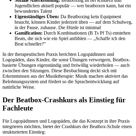
Soziale Anerkennung:
Beatboxing ist bei Kindern und
Jugendlichen aktuell populär — wer beatboxen kann, hat ein
bewundertes Talent
Eigenständiges Üben:
Da Beatboxing kein Equipment
braucht, können Kinder jederzeit üben — auf dem Schulweg,
in der Pause, zuhause. Die Hürde ist minimal
Gamification:
Durch Kombinationen (B Ts Pf Ts) entstehen
Beats, die sich wie ein Spiel anfühlen — „Schaffe ich den
Beat schneller?"
In der therapeutischen Praxis berichten Logopädinnen und
Logopäden, dass Kinder, die sonst Übungen verweigern, Beatbox-
basierte Übungen eigenständig und freiwillig wiederholen — auch
zwischen den Sitzungen. Diese Beobachtung deckt sich mit
Erkenntnissen aus der Musiktherapie: Musik machen aktiviert das
Belohnungssystem und fördert so die Sprachentwicklung auf
natürliche Weise.
Der Beatbox-Crashkurs als Einstieg für
Fachleute
Für Logopädinnen und Logopäden, die das Konzept in ihre Praxis
integrieren möchten, bietet der Crashkurs der Beatbox-Schule einen
strukturierten Einstieg: