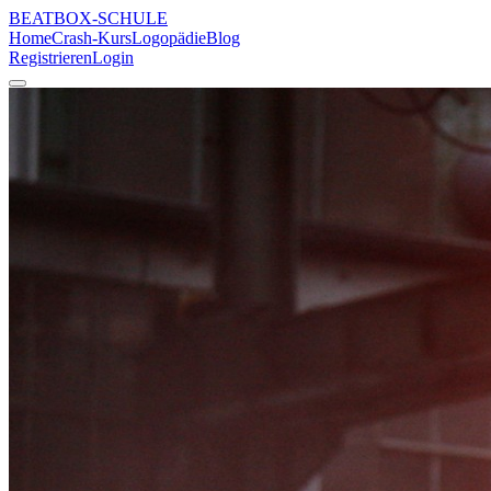
BEATBOX
-SCHULE
Home
Crash-Kurs
Logopädie
Blog
Registrieren
Login