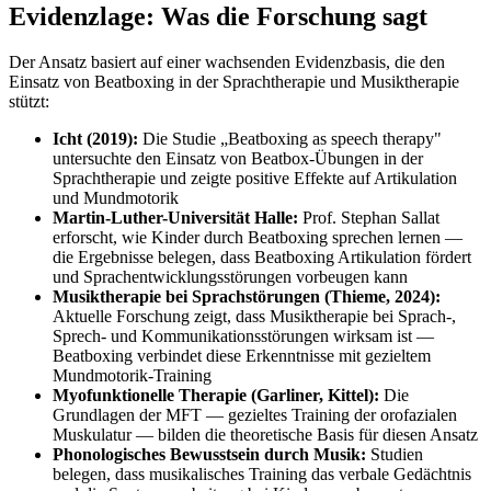
Evidenzlage: Was die Forschung sagt
Der Ansatz basiert auf einer wachsenden Evidenzbasis, die den
Einsatz von Beatboxing in der Sprachtherapie und Musiktherapie
stützt:
Icht (2019):
Die Studie „Beatboxing as speech therapy"
untersuchte den Einsatz von Beatbox-Übungen in der
Sprachtherapie und zeigte positive Effekte auf Artikulation
und Mundmotorik
Martin-Luther-Universität Halle:
Prof. Stephan Sallat
erforscht, wie Kinder durch Beatboxing sprechen lernen —
die Ergebnisse belegen, dass Beatboxing Artikulation fördert
und Sprachentwicklungsstörungen vorbeugen kann
Musiktherapie bei Sprachstörungen (Thieme, 2024):
Aktuelle Forschung zeigt, dass Musiktherapie bei Sprach-,
Sprech- und Kommunikationsstörungen wirksam ist —
Beatboxing verbindet diese Erkenntnisse mit gezieltem
Mundmotorik-Training
Myofunktionelle Therapie (Garliner, Kittel):
Die
Grundlagen der MFT — gezieltes Training der orofazialen
Muskulatur — bilden die theoretische Basis für diesen Ansatz
Phonologisches Bewusstsein durch Musik:
Studien
belegen, dass musikalisches Training das verbale Gedächtnis