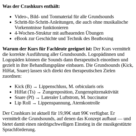
Was der Crashkurs enthält:
Video-, Bild- und Tonmaterial für alle Grundsounds
Schritt-für-Schritt-Anleitungen, die auch ohne musikalische
Vorkenntnisse funktionieren
4-Wochen-Struktur mit aufbauenden Übungen
eBook zur Geschichte und Technik des Beatboxing
Warum der Kurs für Fachleute geeignet ist:
Der Kurs vermittelt
die korrekte Ausführung aller Grundsounds. Logopädinnen und
Logopäden können die Sounds dann therapeutisch einordnen und
gezielt in ihre Behandlungspläne einbauen. Die Grundsounds (Kick,
HiHat, Snare) lassen sich direkt den therapeutischen Zielen
zuordnen:
Kick (B) → Lippenschluss, M. orbicularis oris
HiHat (Ts) → Zungenposition, Zungenspitzenaktivität
Snare (Pf) → Lateraler Luftstrom, M. buccinator
Lip Roll → Lippenspannung, Atemkontrolle
Der Crashkurs ist aktuell für 19,99€ statt 99€ verfügbar. Er
vermittelt die Grundsounds, auf denen das Konzept aufbaut — und
bietet damit einen niedrigschwelligen Einstieg in die musikgestützte
Sprachförderung.