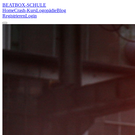
BEATBOX
-SCHULE
Home
Crash-Kurs
Logopädie
Blog
Registrieren
Login