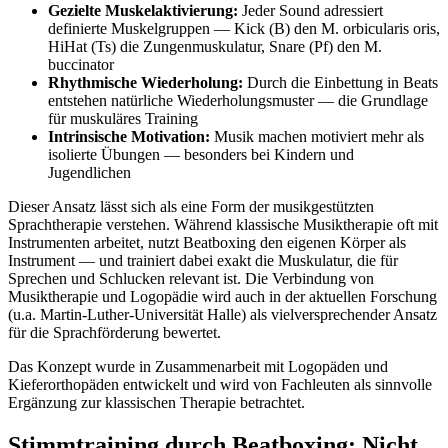
Gezielte Muskelaktivierung:
Jeder Sound adressiert
definierte Muskelgruppen — Kick (B) den M. orbicularis oris,
HiHat (Ts) die Zungenmuskulatur, Snare (Pf) den M.
buccinator
Rhythmische Wiederholung:
Durch die Einbettung in Beats
entstehen natürliche Wiederholungsmuster — die Grundlage
für muskuläres Training
Intrinsische Motivation:
Musik machen motiviert mehr als
isolierte Übungen — besonders bei Kindern und
Jugendlichen
Dieser Ansatz lässt sich als eine Form der musikgestützten
Sprachtherapie verstehen. Während klassische Musiktherapie oft mit
Instrumenten arbeitet, nutzt Beatboxing den eigenen Körper als
Instrument — und trainiert dabei exakt die Muskulatur, die für
Sprechen und Schlucken relevant ist. Die Verbindung von
Musiktherapie und Logopädie wird auch in der aktuellen Forschung
(u.a. Martin-Luther-Universität Halle) als vielversprechender Ansatz
für die Sprachförderung bewertet.
Das Konzept wurde in Zusammenarbeit mit Logopäden und
Kieferorthopäden entwickelt und wird von Fachleuten als sinnvolle
Ergänzung zur klassischen Therapie betrachtet.
Stimmtraining durch Beatboxing: Nicht