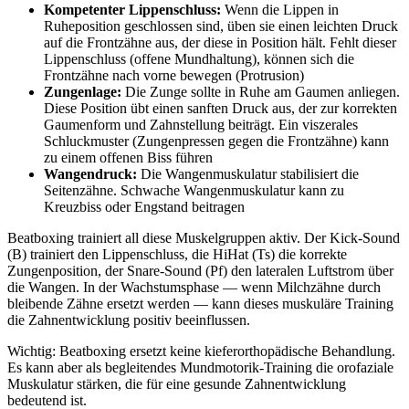
Kompetenter Lippenschluss:
Wenn die Lippen in
Ruheposition geschlossen sind, üben sie einen leichten Druck
auf die Frontzähne aus, der diese in Position hält. Fehlt dieser
Lippenschluss (offene Mundhaltung), können sich die
Frontzähne nach vorne bewegen (Protrusion)
Zungenlage:
Die Zunge sollte in Ruhe am Gaumen anliegen.
Diese Position übt einen sanften Druck aus, der zur korrekten
Gaumenform und Zahnstellung beiträgt. Ein viszerales
Schluckmuster (Zungenpressen gegen die Frontzähne) kann
zu einem offenen Biss führen
Wangendruck:
Die Wangenmuskulatur stabilisiert die
Seitenzähne. Schwache Wangenmuskulatur kann zu
Kreuzbiss oder Engstand beitragen
Beatboxing trainiert all diese Muskelgruppen aktiv. Der Kick-Sound
(B) trainiert den Lippenschluss, die HiHat (Ts) die korrekte
Zungenposition, der Snare-Sound (Pf) den lateralen Luftstrom über
die Wangen. In der Wachstumsphase — wenn Milchzähne durch
bleibende Zähne ersetzt werden — kann dieses muskuläre Training
die Zahnentwicklung positiv beeinflussen.
Wichtig: Beatboxing ersetzt keine kieferorthopädische Behandlung.
Es kann aber als begleitendes Mundmotorik-Training die orofaziale
Muskulatur stärken, die für eine gesunde Zahnentwicklung
bedeutend ist.