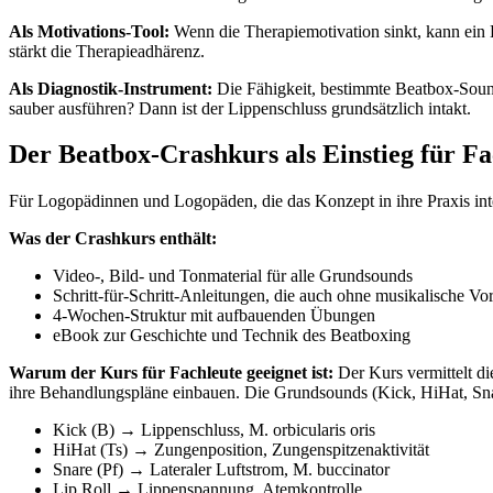
Als Motivations-Tool:
Wenn die Therapiemotivation sinkt, kann ein
stärkt die Therapieadhärenz.
Als Diagnostik-Instrument:
Die Fähigkeit, bestimmte Beatbox-Sound
sauber ausführen? Dann ist der Lippenschluss grundsätzlich intakt.
Der Beatbox-Crashkurs als Einstieg für Fa
Für Logopädinnen und Logopäden, die das Konzept in ihre Praxis integ
Was der Crashkurs enthält:
Video-, Bild- und Tonmaterial für alle Grundsounds
Schritt-für-Schritt-Anleitungen, die auch ohne musikalische Vo
4-Wochen-Struktur mit aufbauenden Übungen
eBook zur Geschichte und Technik des Beatboxing
Warum der Kurs für Fachleute geeignet ist:
Der Kurs vermittelt d
ihre Behandlungspläne einbauen. Die Grundsounds (Kick, HiHat, Snare
Kick (B) → Lippenschluss, M. orbicularis oris
HiHat (Ts) → Zungenposition, Zungenspitzenaktivität
Snare (Pf) → Lateraler Luftstrom, M. buccinator
Lip Roll → Lippenspannung, Atemkontrolle