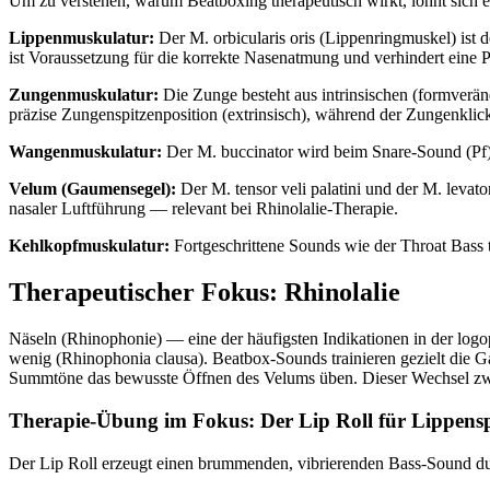
Um zu verstehen, warum Beatboxing therapeutisch wirkt, lohnt sich ei
Lippenmuskulatur:
Der M. orbicularis oris (Lippenringmuskel) ist 
ist Voraussetzung für die korrekte Nasenatmung und verhindert eine P
Zungenmuskulatur:
Die Zunge besteht aus intrinsischen (formverän
präzise Zungenspitzenposition (extrinsisch), während der Zungenklick
Wangenmuskulatur:
Der M. buccinator wird beim Snare-Sound (Pf) 
Velum (Gaumensegel):
Der M. tensor veli palatini und der M. levat
nasaler Luftführung — relevant bei Rhinolalie-Therapie.
Kehlkopfmuskulatur:
Fortgeschrittene Sounds wie der Throat Bass 
Therapeutischer Fokus: Rhinolalie
Näseln (Rhinophonie) — eine der häufigsten Indikationen in der logop
wenig (Rhinophonia clausa). Beatbox-Sounds trainieren gezielt die 
Summtöne das bewusste Öffnen des Velums üben. Dieser Wechsel zwisc
Therapie-Übung im Fokus: Der Lip Roll für Lippen
Der Lip Roll erzeugt einen brummenden, vibrierenden Bass-Sound dur