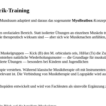
rik-Training
m Mundraum adaptiert und daraus das sogenannte
MyoBeatbox
-Konzept
m orofazialen Bereich. Statt isolierter Übungen an einzelnen Muskeln t
ie therapeutisch wirksam sind — aber sich wie Musikmachen anfühlen, 
e Muskelgruppen — Kick (B) den M. orbicularis oris, HiHat (Ts) die Z
entstehen natürliche Wiederholungsmuster — die Grundlage für muskul
lierte Übungen — besonders bei Kindern und Jugendlichen
rapie verstehen. Während klassische Musiktherapie oft mit Instrumente
 relevant ist. Die Verbindung von Musiktherapie und Logopädie wird auc
päden entwickelt und wird von Fachleuten als sinnvolle Ergänzung zu