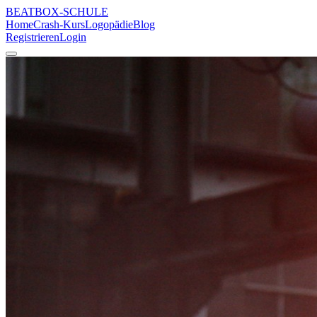
BEATBOX
-SCHULE
Home
Crash-Kurs
Logopädie
Blog
Registrieren
Login