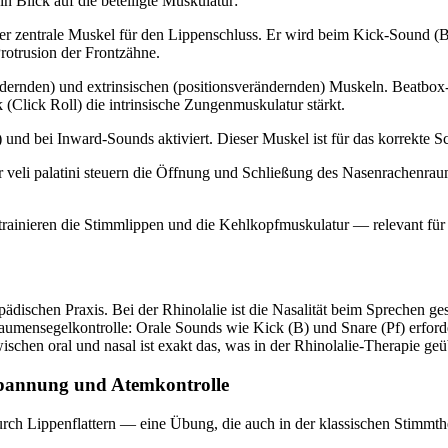
n Blick auf die beteiligte Muskulatur:
der zentrale Muskel für den Lippenschluss. Er wird beim Kick-Sound (B)
rotrusion der Frontzähne.
dernden) und extrinsischen (positionsverändernden) Muskeln. Beatbox-
 (Click Roll) die intrinsische Zungenmuskulatur stärkt.
und bei Inward-Sounds aktiviert. Dieser Muskel ist für das korrekte 
or veli palatini steuern die Öffnung und Schließung des Nasenrachenr
trainieren die Stimmlippen und die Kehlkopfmuskulatur — relevant für
ädischen Praxis. Bei der Rhinolalie ist die Nasalität beim Sprechen ge
Gaumensegelkontrolle: Orale Sounds wie Kick (B) und Snare (Pf) erfo
hen oral und nasal ist exakt das, was in der Rhinolalie-Therapie geü
spannung und Atemkontrolle
ch Lippenflattern — eine Übung, die auch in der klassischen Stimmthe