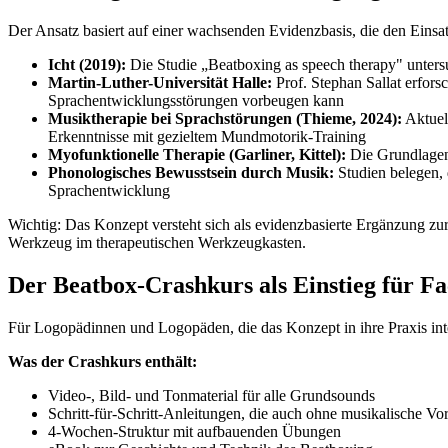
Der Ansatz basiert auf einer wachsenden Evidenzbasis, die den Einsat
Icht (2019):
Die Studie „Beatboxing as speech therapy" unters
Martin-Luther-Universität Halle:
Prof. Stephan Sallat erfors
Sprachentwicklungsstörungen vorbeugen kann
Musiktherapie bei Sprachstörungen (Thieme, 2024):
Aktuel
Erkenntnisse mit gezieltem Mundmotorik-Training
Myofunktionelle Therapie (Garliner, Kittel):
Die Grundlagen 
Phonologisches Bewusstsein durch Musik:
Studien belegen, 
Sprachentwicklung
Wichtig: Das Konzept versteht sich als evidenzbasierte Ergänzung zur
Werkzeug im therapeutischen Werkzeugkasten.
Der Beatbox-Crashkurs als Einstieg für Fa
Für Logopädinnen und Logopäden, die das Konzept in ihre Praxis integ
Was der Crashkurs enthält:
Video-, Bild- und Tonmaterial für alle Grundsounds
Schritt-für-Schritt-Anleitungen, die auch ohne musikalische Vo
4-Wochen-Struktur mit aufbauenden Übungen