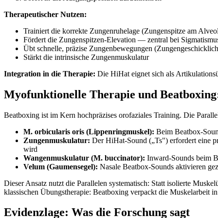
Therapeutischer Nutzen:
Trainiert die korrekte Zungenruhelage (Zungenspitze am Alveol
Fördert die Zungenspitzen-Elevation — zentral bei Sigmatismu
Übt schnelle, präzise Zungenbewegungen (Zungengeschicklich
Stärkt die intrinsische Zungenmuskulatur
Integration in die Therapie:
Die HiHat eignet sich als Artikulatio
Myofunktionelle Therapie und Beatboxing:
Beatboxing ist im Kern hochpräzises orofaziales Training. Die Paral
M. orbicularis oris (Lippenringmuskel):
Beim Beatbox-Sound 
Zungenmuskulatur:
Der HiHat-Sound („Ts") erfordert eine pr
wird
Wangenmuskulatur (M. buccinator):
Inward-Sounds beim Bea
Velum (Gaumensegel):
Nasale Beatbox-Sounds aktivieren gezi
Dieser Ansatz nutzt die Parallelen systematisch: Statt isolierte Mus
klassischen Übungstherapie: Beatboxing verpackt die Muskelarbeit in
Evidenzlage: Was die Forschung sagt