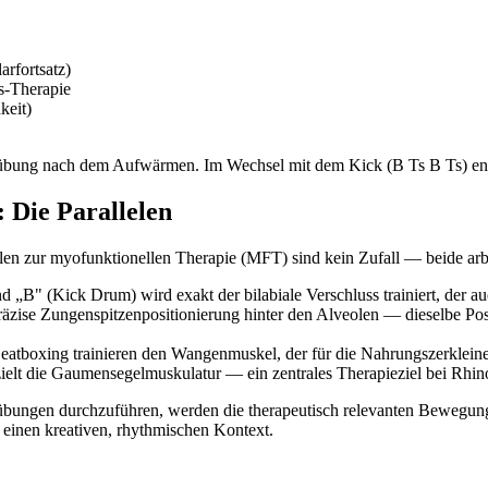
arfortsatz)
s-Therapie
keit)
nsübung nach dem Aufwärmen. Im Wechsel mit dem Kick (B Ts B Ts) ents
 Die Parallelen
lelen zur myofunktionellen Therapie (MFT) sind kein Zufall — beide a
„B" (Kick Drum) wird exakt der bilabiale Verschluss trainiert, der a
äzise Zungenspitzenpositionierung hinter den Alveolen — dieselbe Posit
tboxing trainieren den Wangenmuskel, der für die Nahrungszerkleiner
elt die Gaumensegelmuskulatur — ein zentrales Therapieziel bei Rhino
kelübungen durchzuführen, werden die therapeutisch relevanten Bewegung
 einen kreativen, rhythmischen Kontext.