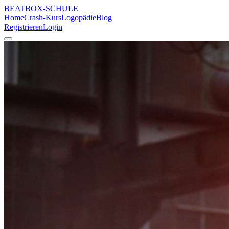
BEATBOX
-SCHULE
Home
Crash-Kurs
Logopädie
Blog
Registrieren
Login