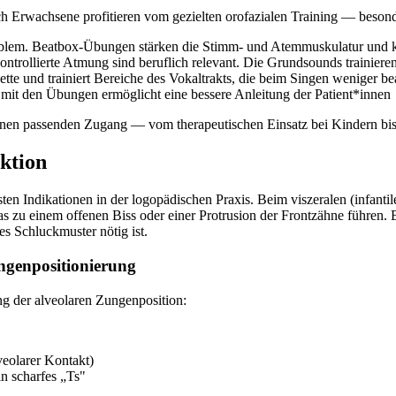
ch Erwachsene profitieren vom gezielten orofazialen Training — beson
Problem. Beatbox-Übungen stärken die Stimm- und Atemmuskulatur un
ontrollierte Atmung sind beruflich relevant. Die Grundsounds trainiere
ette und trainiert Bereiche des Vokaltrakts, die beim Singen weniger 
mit den Übungen ermöglicht eine bessere Anleitung der Patient*innen
 einen passenden Zugang — vom therapeutischen Einsatz bei Kindern bi
ktion
 Indikationen in der logopädischen Praxis. Beim viszeralen (infanti
as zu einem offenen Biss oder einer Protrusion der Frontzähne führen
s Schluckmuster nötig ist.
ngenpositionierung
ing der alveolaren Zungenposition:
veolarer Kontakt)
n scharfes „Ts"