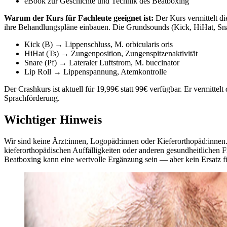
eBook zur Geschichte und Technik des Beatboxing
Warum der Kurs für Fachleute geeignet ist:
Der Kurs vermittelt d
ihre Behandlungspläne einbauen. Die Grundsounds (Kick, HiHat, Snare
Kick (B) → Lippenschluss, M. orbicularis oris
HiHat (Ts) → Zungenposition, Zungenspitzenaktivität
Snare (Pf) → Lateraler Luftstrom, M. buccinator
Lip Roll → Lippenspannung, Atemkontrolle
Der Crashkurs ist aktuell für 19,99€ statt 99€ verfügbar. Er vermitte
Sprachförderung.
Wichtiger Hinweis
Wir sind keine Ärzt:innen, Logopäd:innen oder Kieferorthopäd:innen.
kieferorthopädischen Auffälligkeiten oder anderen gesundheitlichen Fr
Beatboxing kann eine wertvolle Ergänzung sein — aber kein Ersatz f