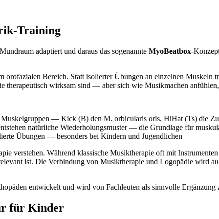
rik-Training
m Mundraum adaptiert und daraus das sogenannte
MyoBeatbox
-Konzept
m orofazialen Bereich. Statt isolierter Übungen an einzelnen Muskeln t
ie therapeutisch wirksam sind — aber sich wie Musikmachen anfühlen, 
e Muskelgruppen — Kick (B) den M. orbicularis oris, HiHat (Ts) die Z
entstehen natürliche Wiederholungsmuster — die Grundlage für muskul
lierte Übungen — besonders bei Kindern und Jugendlichen
rapie verstehen. Während klassische Musiktherapie oft mit Instrumente
 relevant ist. Die Verbindung von Musiktherapie und Logopädie wird auc
päden entwickelt und wird von Fachleuten als sinnvolle Ergänzung zu
r für Kinder