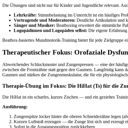
Die Übungen sind nicht nur für Kinder und Jugendliche relevant. Au
Lehrkräfte:
Stimmbelastung im Unterricht ist ein häufiges 
Vortragende und Moderatoren:
Deutliche Artikulation und k
Sänger und Musiker:
Beatboxing erweitert die stimmliche Pal
Logopädinnen und Logopäden selbst:
Die eigene Erfahrung 
Beatbox-basiertes Mundmotorik-Training bietet für jede Zielgruppe
Therapeutischer Fokus: Orofaziale Dysfun
Abweichendes Schluckmuster und Zungenpressen — eine der häufigsten
zwischen die Frontzähne statt gegen den Gaumen. Langfristig kann d
Gaumen und stärken die Zungenmuskulatur, die für ein physiologische
Therapie-Übung im Fokus: Die HiHat (Ts) für die Zu
Die HiHat ist ein scharfes, kurzes Zischen — und ein gezieltes Train
Ausführung:
Zungenspitze locker hinter die oberen Schneidezähne legen (al
Kurzen Luftstoß erzeugen — die Zunge löst sich und erzeugt ei
Sofort in die Ausgangsposition zurückkehren