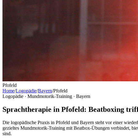
Pfofeld
Home
/
Logopädie
/
Bayern
/
Pfofeld
Logopädie · Mundmotorik-Training ·
Bayern
Sprachtherapie in Pfofeld: Beatboxing tri
Die logopädische Praxis in Pfofeld und Bayern steht vor einer wied
gezieltes Mundmotorik-Training mit Beatbox-Übungen verbindet, biete
sind.