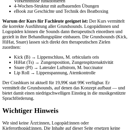
Vorkenntnisse funktionieren
4-Wochen-Struktur mit aufbauenden Übungen
eBook zur Geschichte und Technik des Beatboxing
Warum der Kurs für Fachleute geeignet ist:
Der Kurs vermittelt
die korrekte Ausführung aller Grundsounds. Logopädinnen und
Logopäden können die Sounds dann therapeutisch einordnen und
gezielt in ihre Behandlungspläne einbauen. Die Grundsounds (Kick,
HiHat, Snare) lassen sich direkt den therapeutischen Zielen
zuordnen:
Kick (B) → Lippenschluss, M. orbicularis oris
HiHat (Ts) → Zungenposition, Zungenspitzenaktivität
Snare (Pf) → Lateraler Luftstrom, M. buccinator
Lip Roll → Lippenspannung, Atemkontrolle
Der Crashkurs ist aktuell für 19,99€ statt 99€ verfügbar. Er
vermittelt die Grundsounds, auf denen das Konzept aufbaut — und
bietet damit einen niedrigschwelligen Einstieg in die musikgestützte
Sprachförderung.
Wichtiger Hinweis
Wir sind keine Ärzt:innen, Logopäd:innen oder
Kieferorthopäd:innen. Die Inhalte auf dieser Seite ersetzen keine