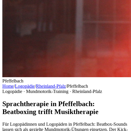
Pfeffelbach
Home
/
Logopädie
/
Rheinland-Pfalz
/
Pfeffelbach
Logopädie · Mundmotorik-Training ·
Rheinland-Pfalz
Sprachtherapie in Pfeffelbach:
Beatboxing trifft Musiktherapie
Für Logopädinnen und Logopäden in Pfeffelbach: Beatbox-Sounds
lassen sich als gezielte Mundmotorik-Übungen einsetzen. Der Kick-