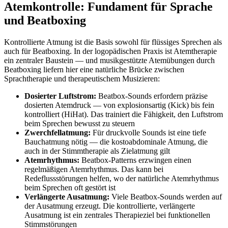
Atemkontrolle: Fundament für Sprache
und Beatboxing
Kontrollierte Atmung ist die Basis sowohl für flüssiges Sprechen als
auch für Beatboxing. In der logopädischen Praxis ist Atemtherapie
ein zentraler Baustein — und musikgestützte Atemübungen durch
Beatboxing liefern hier eine natürliche Brücke zwischen
Sprachtherapie und therapeutischem Musizieren:
Dosierter Luftstrom:
Beatbox-Sounds erfordern präzise
dosierten Atemdruck — von explosionsartig (Kick) bis fein
kontrolliert (HiHat). Das trainiert die Fähigkeit, den Luftstrom
beim Sprechen bewusst zu steuern
Zwerchfellatmung:
Für druckvolle Sounds ist eine tiefe
Bauchatmung nötig — die kostoabdominale Atmung, die
auch in der Stimmtherapie als Zielatmung gilt
Atemrhythmus:
Beatbox-Patterns erzwingen einen
regelmäßigen Atemrhythmus. Das kann bei
Redeflussstörungen helfen, wo der natürliche Atemrhythmus
beim Sprechen oft gestört ist
Verlängerte Ausatmung:
Viele Beatbox-Sounds werden auf
der Ausatmung erzeugt. Die kontrollierte, verlängerte
Ausatmung ist ein zentrales Therapieziel bei funktionellen
Stimmstörungen