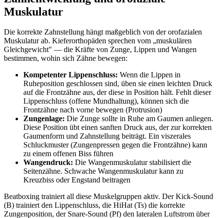
Muskulatur
Die korrekte Zahnstellung hängt maßgeblich von der orofazialen
Muskulatur ab. Kieferorthopäden sprechen vom „muskulären
Gleichgewicht" — die Kräfte von Zunge, Lippen und Wangen
bestimmen, wohin sich Zähne bewegen:
Kompetenter Lippenschluss:
Wenn die Lippen in
Ruheposition geschlossen sind, üben sie einen leichten Druck
auf die Frontzähne aus, der diese in Position hält. Fehlt dieser
Lippenschluss (offene Mundhaltung), können sich die
Frontzähne nach vorne bewegen (Protrusion)
Zungenlage:
Die Zunge sollte in Ruhe am Gaumen anliegen.
Diese Position übt einen sanften Druck aus, der zur korrekten
Gaumenform und Zahnstellung beiträgt. Ein viszerales
Schluckmuster (Zungenpressen gegen die Frontzähne) kann
zu einem offenen Biss führen
Wangendruck:
Die Wangenmuskulatur stabilisiert die
Seitenzähne. Schwache Wangenmuskulatur kann zu
Kreuzbiss oder Engstand beitragen
Beatboxing trainiert all diese Muskelgruppen aktiv. Der Kick-Sound
(B) trainiert den Lippenschluss, die HiHat (Ts) die korrekte
Zungenposition, der Snare-Sound (Pf) den lateralen Luftstrom über