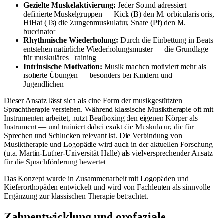
Gezielte Muskelaktivierung:
Jeder Sound adressiert
definierte Muskelgruppen — Kick (B) den M. orbicularis oris,
HiHat (Ts) die Zungenmuskulatur, Snare (Pf) den M.
buccinator
Rhythmische Wiederholung:
Durch die Einbettung in Beats
entstehen natürliche Wiederholungsmuster — die Grundlage
für muskuläres Training
Intrinsische Motivation:
Musik machen motiviert mehr als
isolierte Übungen — besonders bei Kindern und
Jugendlichen
Dieser Ansatz lässt sich als eine Form der musikgestützten
Sprachtherapie verstehen. Während klassische Musiktherapie oft mit
Instrumenten arbeitet, nutzt Beatboxing den eigenen Körper als
Instrument — und trainiert dabei exakt die Muskulatur, die für
Sprechen und Schlucken relevant ist. Die Verbindung von
Musiktherapie und Logopädie wird auch in der aktuellen Forschung
(u.a. Martin-Luther-Universität Halle) als vielversprechender Ansatz
für die Sprachförderung bewertet.
Das Konzept wurde in Zusammenarbeit mit Logopäden und
Kieferorthopäden entwickelt und wird von Fachleuten als sinnvolle
Ergänzung zur klassischen Therapie betrachtet.
Zahnentwicklung und orofaziale