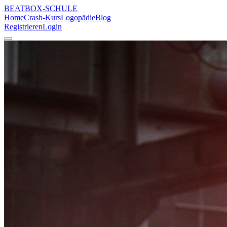
BEATBOX
-SCHULE
Home
Crash-Kurs
Logopädie
Blog
Registrieren
Login