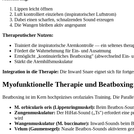
Lippen leicht öffnen
Luft kontrolliert einziehen (inspiratorischer Luftstrom)
Dabei einen scharfen, schnalzenden Sound erzeugen
Die Wangen bleiben aktiv angespannt
Therapeutischer Nutzen:
Trainiert die inspiratorische Atemkontrolle — ein seltenes the
Fördert die Wahrnehmung für Ein- und Ausatmung
Ermöglicht „kontinuierliches Beatboxing" (abwechselnd Ein-
Stärkt die Atemhilfsmuskulatur
Integration in die Therapie:
Die Inward Snare eignet sich für fort
Myofunktionelle Therapie und Beatboxing:
Beatboxing ist im Kern hochpräzises orofaziales Training. Die Paral
M. orbicularis oris (Lippenringmuskel):
Beim Beatbox-Sound 
Zungenmuskulatur:
Der HiHat-Sound („Ts") erfordert eine pr
wird
Wangenmuskulatur (M. buccinator):
Inward-Sounds beim Bea
Velum (Gaumensegel):
Nasale Beatbox-Sounds aktivieren gezi