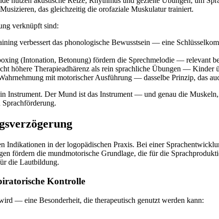
ide nutzen akustische Reize, Rhythmus und gezielte Übungen, um Spr
sizieren, das gleichzeitig die orofaziale Muskulatur trainiert.
ng verknüpft sind:
ning verbessert das phonologische Bewusstsein — eine Schlüsselkompe
xing (Intonation, Betonung) fördern die Sprechmelodie — relevant b
cht höhere Therapieadhärenz als rein sprachliche Übungen — Kinder üb
Wahrnehmung mit motorischer Ausführung — dasselbe Prinzip, das auch
in Instrument. Der Mund ist das Instrument — und genau die Muskeln, 
n Sprachförderung.
ngsverzögerung
en Indikationen in der logopädischen Praxis. Bei einer Sprachentwick
n fördern die mundmotorische Grundlage, die für die Sprachproduktion 
ür die Lautbildung.
iratorische Kontrolle
wird — eine Besonderheit, die therapeutisch genutzt werden kann: