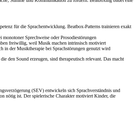
ache, Stimme und Kommunikation zu fördern. Beatboxing bildet eine
tenz für die Sprachentwicklung. Beatbox-Patterns trainieren exakt
ei monotoner Sprechweise oder Prosodiestörungen
en freiwillig, weil Musik machen intrinsisch motiviert
 in der Musiktherapie bei Sprachstörungen genutzt wird
die den Sound erzeugen, sind therapeutisch relevant. Das macht
lungsverzögerung (SEV) entwickeln sich Sprachverständnis und
nötig ist. Der spielerische Charakter motiviert Kinder, die