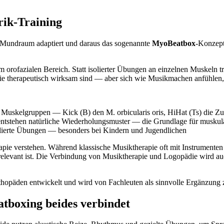
rik-Training
m Mundraum adaptiert und daraus das sogenannte
MyoBeatbox
-Konzept
m orofazialen Bereich. Statt isolierter Übungen an einzelnen Muskeln t
ie therapeutisch wirksam sind — aber sich wie Musikmachen anfühlen, 
e Muskelgruppen — Kick (B) den M. orbicularis oris, HiHat (Ts) die Z
entstehen natürliche Wiederholungsmuster — die Grundlage für muskul
lierte Übungen — besonders bei Kindern und Jugendlichen
rapie verstehen. Während klassische Musiktherapie oft mit Instrumente
 relevant ist. Die Verbindung von Musiktherapie und Logopädie wird auc
päden entwickelt und wird von Fachleuten als sinnvolle Ergänzung zu
tboxing beides verbindet