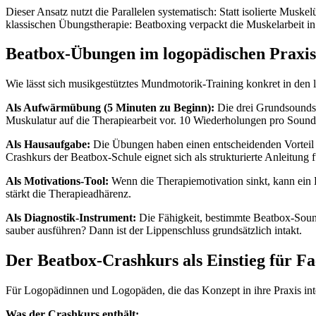
Dieser Ansatz nutzt die Parallelen systematisch: Statt isolierte Mus
klassischen Übungstherapie: Beatboxing verpackt die Muskelarbeit in
Beatbox-Übungen im logopädischen Praxis
Wie lässt sich musikgestütztes Mundmotorik-Training konkret in den 
Als Aufwärmübung (5 Minuten zu Beginn):
Die drei Grundsounds 
Muskulatur auf die Therapiearbeit vor. 10 Wiederholungen pro Sound,
Als Hausaufgabe:
Die Übungen haben einen entscheidenden Vorteil g
Crashkurs der Beatbox-Schule eignet sich als strukturierte Anleitung 
Als Motivations-Tool:
Wenn die Therapiemotivation sinkt, kann ein
stärkt die Therapieadhärenz.
Als Diagnostik-Instrument:
Die Fähigkeit, bestimmte Beatbox-Sound
sauber ausführen? Dann ist der Lippenschluss grundsätzlich intakt.
Der Beatbox-Crashkurs als Einstieg für Fa
Für Logopädinnen und Logopäden, die das Konzept in ihre Praxis integ
Was der Crashkurs enthält: