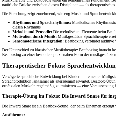
Musiktherapie und Logopädie teilen ein gemeinsames Fundament: Be
natürliche Brücke zwischen diesen Disziplinen — als therapeutisches Mu
Die Forschung zeigt zunehmend, wie eng Musik und Sprachentwicklu
Rhythmus und Sprachrhythmus:
Musikalisches Rhythmustrai
diesen Rhythmus
Melodie und Prosodie:
Die melodischen Elemente beim Beatbo
Motivation durch Musik:
Musikgestützte Sprachtherapie errei
Sensomotorische Integration:
Beatboxing verbindet auditive 
Der Unterschied zu klassischer Musiktherapie: Beatboxing braucht ke
Beatboxing zu einer besonders praxisnahen Form der musikgestützte
Therapeutischer Fokus: Sprachentwicklu
Verzögerte sprachliche Entwicklung bei Kindern — eine der häufigst
Sprachproduktion langsamer als altersgemäß erwartet. Beatbox-Übunge
orofazialen Muskeln regelmäßig zu trainieren — eine Voraussetzung f
Therapie-Übung im Fokus: Die Inward Snare für insp
Die Inward Snare ist ein Beatbox-Sound, der beim Einatmen erzeugt 
Ausführung: