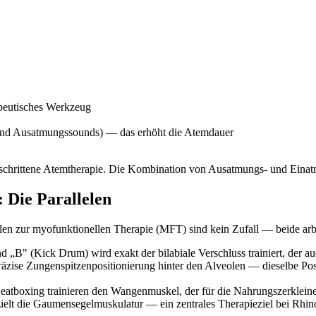
rapeutisches Werkzeug
 und Ausatmungssounds) — das erhöht die Atemdauer
geschrittene Atemtherapie. Die Kombination von Ausatmungs- und Eina
 Die Parallelen
lelen zur myofunktionellen Therapie (MFT) sind kein Zufall — beide a
„B" (Kick Drum) wird exakt der bilabiale Verschluss trainiert, der a
äzise Zungenspitzenpositionierung hinter den Alveolen — dieselbe Posit
tboxing trainieren den Wangenmuskel, der für die Nahrungszerkleiner
elt die Gaumensegelmuskulatur — ein zentrales Therapieziel bei Rhino