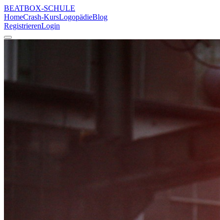
BEATBOX
-SCHULE
Home
Crash-Kurs
Logopädie
Blog
Registrieren
Login