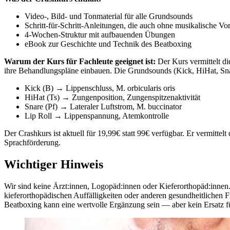
Video-, Bild- und Tonmaterial für alle Grundsounds
Schritt-für-Schritt-Anleitungen, die auch ohne musikalische Vo
4-Wochen-Struktur mit aufbauenden Übungen
eBook zur Geschichte und Technik des Beatboxing
Warum der Kurs für Fachleute geeignet ist:
Der Kurs vermittelt d
ihre Behandlungspläne einbauen. Die Grundsounds (Kick, HiHat, Snare
Kick (B) → Lippenschluss, M. orbicularis oris
HiHat (Ts) → Zungenposition, Zungenspitzenaktivität
Snare (Pf) → Lateraler Luftstrom, M. buccinator
Lip Roll → Lippenspannung, Atemkontrolle
Der Crashkurs ist aktuell für 19,99€ statt 99€ verfügbar. Er vermitte
Sprachförderung.
Wichtiger Hinweis
Wir sind keine Ärzt:innen, Logopäd:innen oder Kieferorthopäd:innen.
kieferorthopädischen Auffälligkeiten oder anderen gesundheitlichen Fr
Beatboxing kann eine wertvolle Ergänzung sein — aber kein Ersatz f