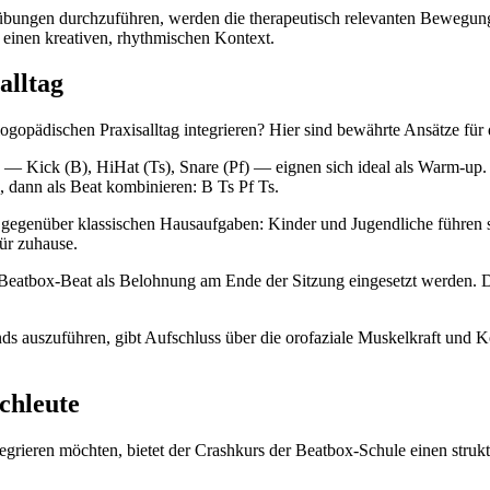
kelübungen durchzuführen, werden die therapeutisch relevanten Bewegung
 einen kreativen, rhythmischen Kontext.
alltag
logopädischen Praxisalltag integrieren? Hier sind bewährte Ansätze fü
— Kick (B), HiHat (Ts), Snare (Pf) — eignen sich ideal als Warm-up. 
 dann als Beat kombinieren: B Ts Pf Ts.
egenüber klassischen Hausaufgaben: Kinder und Jugendliche führen si
für zuhause.
 Beatbox-Beat als Belohnung am Ende der Sitzung eingesetzt werden. 
s auszuführen, gibt Aufschluss über die orofaziale Muskelkraft und 
chleute
rieren möchten, bietet der Crashkurs der Beatbox-Schule einen struktu