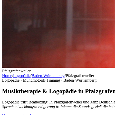
Pfalzgrafenweiler
Home
/
Logopädie
/
Baden-Württemberg
/
Pfalzgrafenweiler
Logopädie · Mundmotorik-Training ·
Baden-Württemberg
Musiktherapie & Logopädie in Pfalzgrafen
Logopädie trifft Beatboxing: In Pfalzgrafenweiler und ganz Deutsc
Sprachentwicklungsverzögerung trainieren die Sounds gezielt die be