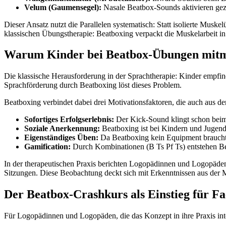
Velum (Gaumensegel):
Nasale Beatbox-Sounds aktivieren gezi
Dieser Ansatz nutzt die Parallelen systematisch: Statt isolierte Mus
klassischen Übungstherapie: Beatboxing verpackt die Muskelarbeit in
Warum Kinder bei Beatbox-Übungen mit
Die klassische Herausforderung in der Sprachtherapie: Kinder empfi
Sprachförderung durch Beatboxing löst dieses Problem.
Beatboxing verbindet dabei drei Motivationsfaktoren, die auch aus de
Sofortiges Erfolgserlebnis:
Der Kick-Sound klingt schon beim 
Soziale Anerkennung:
Beatboxing ist bei Kindern und Jugend
Eigenständiges Üben:
Da Beatboxing kein Equipment braucht,
Gamification:
Durch Kombinationen (B Ts Pf Ts) entstehen Beat
In der therapeutischen Praxis berichten Logopädinnen und Logopäde
Sitzungen. Diese Beobachtung deckt sich mit Erkenntnissen aus der 
Der Beatbox-Crashkurs als Einstieg für Fa
Für Logopädinnen und Logopäden, die das Konzept in ihre Praxis integ