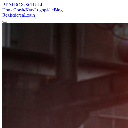
BEATBOX
-SCHULE
Home
Crash-Kurs
Logopädie
Blog
Registrieren
Login