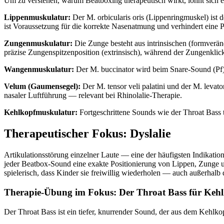
Um zu verstehen, warum Beatboxing therapeutisch wirkt, lohnt sich ei
Lippenmuskulatur:
Der M. orbicularis oris (Lippenringmuskel) ist 
ist Voraussetzung für die korrekte Nasenatmung und verhindert eine P
Zungenmuskulatur:
Die Zunge besteht aus intrinsischen (formverän
präzise Zungenspitzenposition (extrinsisch), während der Zungenklick
Wangenmuskulatur:
Der M. buccinator wird beim Snare-Sound (Pf) 
Velum (Gaumensegel):
Der M. tensor veli palatini und der M. levat
nasaler Luftführung — relevant bei Rhinolalie-Therapie.
Kehlkopfmuskulatur:
Fortgeschrittene Sounds wie der Throat Bass 
Therapeutischer Fokus: Dyslalie
Artikulationsstörung einzelner Laute — eine der häufigsten Indikatio
jeder Beatbox-Sound eine exakte Positionierung von Lippen, Zunge und
spielerisch, dass Kinder sie freiwillig wiederholen — auch außerhalb 
Therapie-Übung im Fokus: Der Throat Bass für Kehl
Der Throat Bass ist ein tiefer, knurrender Sound, der aus dem Kehlk