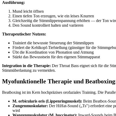
Ausführung:
Mund leicht öffnen
Einen tiefen Ton erzeugen, wie ein leises Knurren
Gleichzeitig die Stimmlippenspannung erhöhen — der Ton wird 
Den Sound kontrolliert halten und variieren
Therapeutischer Nutzen:
Trainiert die bewusste Steuerung der Stimmlippen
Fördert die Kehlkopf-Tiefstellung (günstiger für die Stimmgeb
Übt die Koordination von Phonation und Atmung
Stärkt das Bewusstsein für den eigenen Stimmapparat
Integration in die Therapie:
Der Throat Bass eignet sich für die Sti
Stimmüberlastung zu vermeiden.
Myofunktionelle Therapie und Beatboxing:
Beatboxing ist im Kern hochpräzises orofaziales Training. Die Paral
M. orbicularis oris (Lippenringmuskel):
Beim Beatbox-Sound 
Zungenmuskulatur:
Der HiHat-Sound („Ts") erfordert eine pr
wird
Wangenmuskulatur (M. buccinator):
Inward-Sounds beim Bea