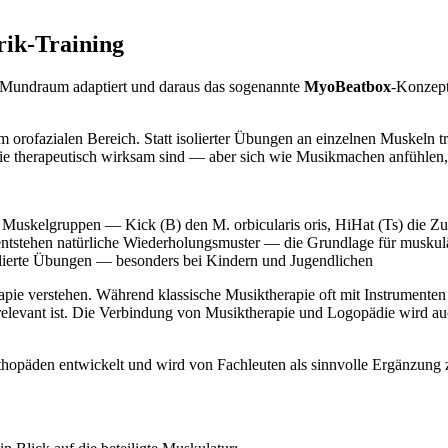
rik-Training
m Mundraum adaptiert und daraus das sogenannte
MyoBeatbox
-Konzept
m orofazialen Bereich. Statt isolierter Übungen an einzelnen Muskeln t
ie therapeutisch wirksam sind — aber sich wie Musikmachen anfühlen, 
e Muskelgruppen — Kick (B) den M. orbicularis oris, HiHat (Ts) die Z
entstehen natürliche Wiederholungsmuster — die Grundlage für muskul
lierte Übungen — besonders bei Kindern und Jugendlichen
rapie verstehen. Während klassische Musiktherapie oft mit Instrumente
 relevant ist. Die Verbindung von Musiktherapie und Logopädie wird auc
päden entwickelt und wird von Fachleuten als sinnvolle Ergänzung zu