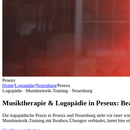
Peseux
Home
/
Logopädie
/
Neuenburg
/
Peseux
Logopädie · Mundmotorik-Training ·
Neuenburg
Musiktherapie & Logopädie in Peseux: Be
Die logopädische Praxis in Peseux und Neuenburg steht vor einer wi
Mundmotorik-Training mit Beatbox-Übungen verbindet, bietet hier ein