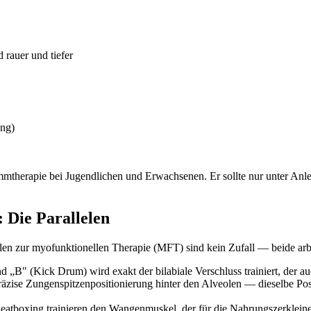
rauer und tiefer
ung)
mmtherapie bei Jugendlichen und Erwachsenen. Er sollte nur unter Anle
 Die Parallelen
lelen zur myofunktionellen Therapie (MFT) sind kein Zufall — beide a
„B" (Kick Drum) wird exakt der bilabiale Verschluss trainiert, der a
äzise Zungenspitzenpositionierung hinter den Alveolen — dieselbe Posit
tboxing trainieren den Wangenmuskel, der für die Nahrungszerkleiner