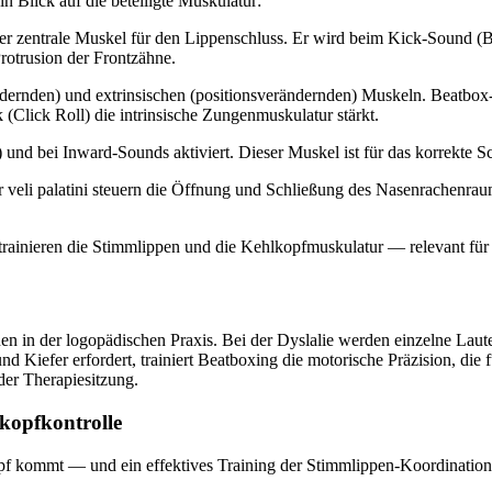
n Blick auf die beteiligte Muskulatur:
der zentrale Muskel für den Lippenschluss. Er wird beim Kick-Sound (B)
rotrusion der Frontzähne.
dernden) und extrinsischen (positionsverändernden) Muskeln. Beatbox-
 (Click Roll) die intrinsische Zungenmuskulatur stärkt.
und bei Inward-Sounds aktiviert. Dieser Muskel ist für das korrekte 
or veli palatini steuern die Öffnung und Schließung des Nasenrachenr
trainieren die Stimmlippen und die Kehlkopfmuskulatur — relevant für
nen in der logopädischen Praxis. Bei der Dyslalie werden einzelne Laut
 Kiefer erfordert, trainiert Beatboxing die motorische Präzision, die f
der Therapiesitzung.
kopfkontrolle
opf kommt — und ein effektives Training der Stimmlippen-Koordination