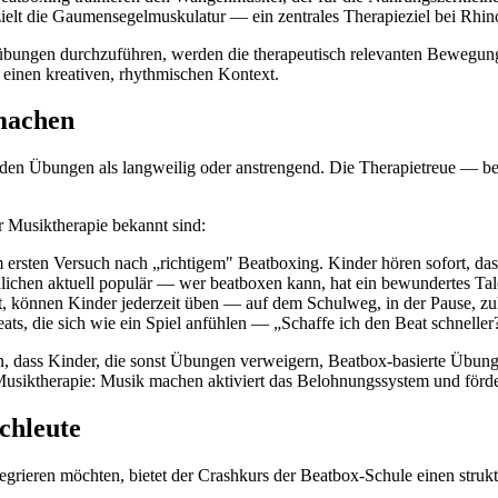
elt die Gaumensegelmuskulatur — ein zentrales Therapieziel bei Rhino
kelübungen durchzuführen, werden die therapeutisch relevanten Bewegung
 einen kreativen, rhythmischen Kontext.
machen
nden Übungen als langweilig oder anstrengend. Die Therapietreue — be
r Musiktherapie bekannt sind:
ersten Versuch nach „richtigem" Beatboxing. Kinder hören sofort, das
lichen aktuell populär — wer beatboxen kann, hat ein bewundertes Tal
 können Kinder jederzeit üben — auf dem Schulweg, in der Pause, zu
s, die sich wie ein Spiel anfühlen — „Schaffe ich den Beat schneller
n, dass Kinder, die sonst Übungen verweigern, Beatbox-basierte Übun
Musiktherapie: Musik machen aktiviert das Belohnungssystem und förder
chleute
rieren möchten, bietet der Crashkurs der Beatbox-Schule einen struktu