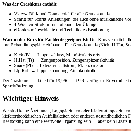
Was der Crashkurs enthält:
Video-, Bild- und Tonmaterial für alle Grundsounds
Schritt-für-Schritt-Anleitungen, die auch ohne musikalische Vo
4-Wochen-Struktur mit aufbauenden Übungen
eBook zur Geschichte und Technik des Beatboxing
Warum der Kurs für Fachleute geeignet ist:
Der Kurs vermittelt d
ihre Behandlungspläne einbauen. Die Grundsounds (Kick, HiHat, Snare
Kick (B) → Lippenschluss, M. orbicularis oris
HiHat (Ts) → Zungenposition, Zungenspitzenaktivität
Snare (Pf) → Lateraler Luftstrom, M. buccinator
Lip Roll → Lippenspannung, Atemkontrolle
Der Crashkurs ist aktuell für 19,99€ statt 99€ verfügbar. Er vermitte
Sprachförderung.
Wichtiger Hinweis
Wir sind keine Ärzt:innen, Logopäd:innen oder Kieferorthopäd:innen.
kieferorthopädischen Auffälligkeiten oder anderen gesundheitlichen Fr
Beatboxing kann eine wertvolle Ergänzung sein — aber kein Ersatz f