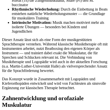
HiHat (Ts) die Zungenmuskulatur, Snare (Pf) den M.
buccinator
Rhythmische Wiederholung:
Durch die Einbettung in Beats
entstehen natürliche Wiederholungsmuster — die Grundlage
für muskuläres Training
Intrinsische Motivation:
Musik machen motiviert mehr als
isolierte Übungen — besonders bei Kindern und
Jugendlichen
Dieser Ansatz lässt sich als eine Form der musikgestützten
Sprachtherapie verstehen. Während klassische Musiktherapie oft mit
Instrumenten arbeitet, nutzt Beatboxing den eigenen Körper als
Instrument — und trainiert dabei exakt die Muskulatur, die für
Sprechen und Schlucken relevant ist. Die Verbindung von
Musiktherapie und Logopädie wird auch in der aktuellen Forschung
(u.a. Martin-Luther-Universität Halle) als vielversprechender Ansatz
für die Sprachförderung bewertet.
Das Konzept wurde in Zusammenarbeit mit Logopäden und
Kieferorthopäden entwickelt und wird von Fachleuten als sinnvolle
Ergänzung zur klassischen Therapie betrachtet.
Zahnentwicklung und orofaziale
Muskulatur