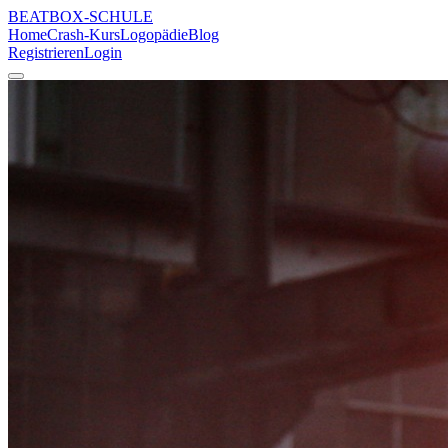
BEATBOX
-SCHULE
Home
Crash-Kurs
Logopädie
Blog
Registrieren
Login