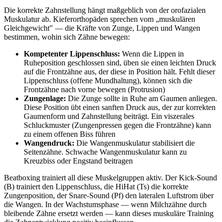
Die korrekte Zahnstellung hängt maßgeblich von der orofazialen
Muskulatur ab. Kieferorthopäden sprechen vom „muskulären
Gleichgewicht" — die Kräfte von Zunge, Lippen und Wangen
bestimmen, wohin sich Zähne bewegen:
Kompetenter Lippenschluss:
Wenn die Lippen in
Ruheposition geschlossen sind, üben sie einen leichten Druck
auf die Frontzähne aus, der diese in Position hält. Fehlt dieser
Lippenschluss (offene Mundhaltung), können sich die
Frontzähne nach vorne bewegen (Protrusion)
Zungenlage:
Die Zunge sollte in Ruhe am Gaumen anliegen.
Diese Position übt einen sanften Druck aus, der zur korrekten
Gaumenform und Zahnstellung beiträgt. Ein viszerales
Schluckmuster (Zungenpressen gegen die Frontzähne) kann
zu einem offenen Biss führen
Wangendruck:
Die Wangenmuskulatur stabilisiert die
Seitenzähne. Schwache Wangenmuskulatur kann zu
Kreuzbiss oder Engstand beitragen
Beatboxing trainiert all diese Muskelgruppen aktiv. Der Kick-Sound
(B) trainiert den Lippenschluss, die HiHat (Ts) die korrekte
Zungenposition, der Snare-Sound (Pf) den lateralen Luftstrom über
die Wangen. In der Wachstumsphase — wenn Milchzähne durch
bleibende Zähne ersetzt werden — kann dieses muskuläre Training