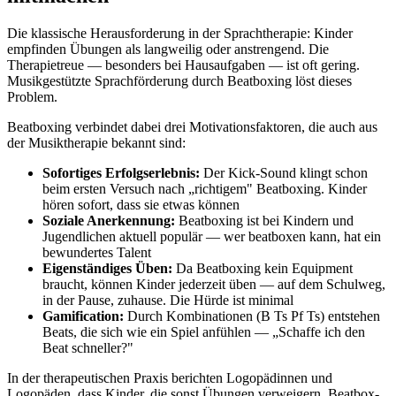
Die klassische Herausforderung in der Sprachtherapie: Kinder
empfinden Übungen als langweilig oder anstrengend. Die
Therapietreue — besonders bei Hausaufgaben — ist oft gering.
Musikgestützte Sprachförderung durch Beatboxing löst dieses
Problem.
Beatboxing verbindet dabei drei Motivationsfaktoren, die auch aus
der Musiktherapie bekannt sind:
Sofortiges Erfolgserlebnis:
Der Kick-Sound klingt schon
beim ersten Versuch nach „richtigem" Beatboxing. Kinder
hören sofort, dass sie etwas können
Soziale Anerkennung:
Beatboxing ist bei Kindern und
Jugendlichen aktuell populär — wer beatboxen kann, hat ein
bewundertes Talent
Eigenständiges Üben:
Da Beatboxing kein Equipment
braucht, können Kinder jederzeit üben — auf dem Schulweg,
in der Pause, zuhause. Die Hürde ist minimal
Gamification:
Durch Kombinationen (B Ts Pf Ts) entstehen
Beats, die sich wie ein Spiel anfühlen — „Schaffe ich den
Beat schneller?"
In der therapeutischen Praxis berichten Logopädinnen und
Logopäden, dass Kinder, die sonst Übungen verweigern, Beatbox-