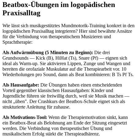
Beatbox-Übungen im logopädischen
Praxisalltag
Wie lässt sich musikgestütztes Mundmotorik-Training konkret in den
logopädischen Praxisalltag integrieren? Hier sind bewährte Ansätze
für die Verbindung von therapeutischem Musizieren und
Sprachtherapie:
Als Aufwärmübung (5 Minuten zu Beginn):
Die drei
Grundsounds — Kick (B), HiHat (Ts), Snare (Pf) — eignen sich
ideal als Warm-up. Sie aktivieren Lippen, Zunge und Wangen und
bereiten die orofaziale Muskulatur auf die Therapiearbeit vor. 10
Wiederholungen pro Sound, dann als Beat kombinieren: B Ts Pf Ts.
Als Hausaufgabe:
Die Übungen haben einen entscheidenden
Vorteil gegenüber klassischen Hausaufgaben: Kinder und
Jugendliche führen sie freiwillig durch, weil sie Musik machen —
nicht „üben". Der Crashkurs der Beatbox-Schule eignet sich als
strukturierte Anleitung für zuhause.
Als Motivations-Tool:
Wenn die Therapiemotivation sinkt, kann
ein Beatbox-Beat als Belohnung am Ende der Sitzung eingesetzt
werden. Die Verbindung von therapeutischer Übung und
musikalischem Erfolg stärkt die Therapieadhärenz.