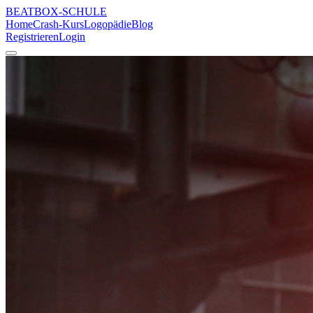
BEATBOX
-SCHULE
Home
Crash-Kurs
Logopädie
Blog
Registrieren
Login