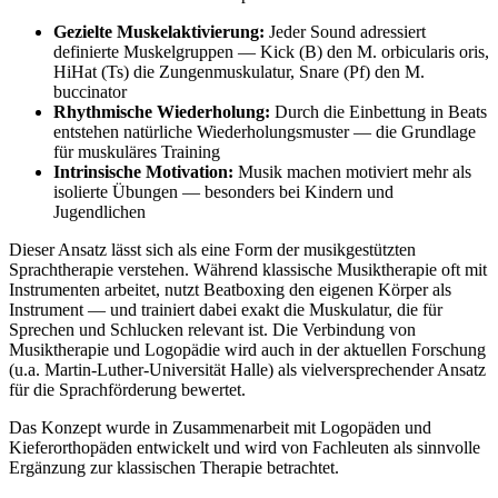
Gezielte Muskelaktivierung:
Jeder Sound adressiert
definierte Muskelgruppen — Kick (B) den M. orbicularis oris,
HiHat (Ts) die Zungenmuskulatur, Snare (Pf) den M.
buccinator
Rhythmische Wiederholung:
Durch die Einbettung in Beats
entstehen natürliche Wiederholungsmuster — die Grundlage
für muskuläres Training
Intrinsische Motivation:
Musik machen motiviert mehr als
isolierte Übungen — besonders bei Kindern und
Jugendlichen
Dieser Ansatz lässt sich als eine Form der musikgestützten
Sprachtherapie verstehen. Während klassische Musiktherapie oft mit
Instrumenten arbeitet, nutzt Beatboxing den eigenen Körper als
Instrument — und trainiert dabei exakt die Muskulatur, die für
Sprechen und Schlucken relevant ist. Die Verbindung von
Musiktherapie und Logopädie wird auch in der aktuellen Forschung
(u.a. Martin-Luther-Universität Halle) als vielversprechender Ansatz
für die Sprachförderung bewertet.
Das Konzept wurde in Zusammenarbeit mit Logopäden und
Kieferorthopäden entwickelt und wird von Fachleuten als sinnvolle
Ergänzung zur klassischen Therapie betrachtet.