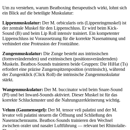
Um zu verstehen, warum Beatboxing therapeutisch wirkt, lohnt sich
ein Blick auf die beteiligte Muskulatur:
Lippenmuskulatur:
Der M. orbicularis oris (Lippenringmuskel) ist
der zentrale Muskel für den Lippenschluss. Er wird beim Kick-
Sound (B) und beim Lip Roll intensiv trainiert. Ein kompetenter
Lippenschluss ist Voraussetzung für die korrekte Nasenatmung und
verhindert eine Protrusion der Frontzähne.
Zungenmuskulatur:
Die Zunge besteht aus intrinsischen
(formverändernden) und extrinsischen (positionsverändernden)
Muskeln. Beatbox-Sounds trainieren beide Gruppen: Die HiHat (Ts)
erfordert eine präzise Zungenspitzenposition (extrinsisch), während
der Zungenklick (Click Roll) die intrinsische Zungenmuskulatur
stärkt.
Wangenmuskulatur:
Der M. buccinator wird beim Snare-Sound
(Pf) und bei Inward-Sounds aktiviert. Dieser Muskel ist für das
korrekte Schluckmuster und die Nahrungszerkleinerung wichtig.
Velum (Gaumensegel):
Der M. tensor veli palatini und der M.
levator veli palatini steuern die Öffnung und Schließung des
Nasenrachenraums. Beatbox-Sounds trainieren den Wechsel
zwischen oraler und nasaler Luftführung — relevant bei Rhinolalie-