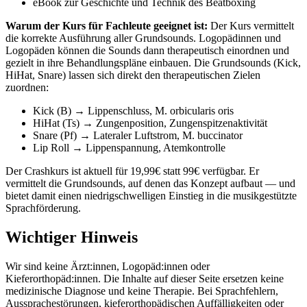
eBook zur Geschichte und Technik des Beatboxing
Warum der Kurs für Fachleute geeignet ist:
Der Kurs vermittelt
die korrekte Ausführung aller Grundsounds. Logopädinnen und
Logopäden können die Sounds dann therapeutisch einordnen und
gezielt in ihre Behandlungspläne einbauen. Die Grundsounds (Kick,
HiHat, Snare) lassen sich direkt den therapeutischen Zielen
zuordnen:
Kick (B) → Lippenschluss, M. orbicularis oris
HiHat (Ts) → Zungenposition, Zungenspitzenaktivität
Snare (Pf) → Lateraler Luftstrom, M. buccinator
Lip Roll → Lippenspannung, Atemkontrolle
Der Crashkurs ist aktuell für 19,99€ statt 99€ verfügbar. Er
vermittelt die Grundsounds, auf denen das Konzept aufbaut — und
bietet damit einen niedrigschwelligen Einstieg in die musikgestützte
Sprachförderung.
Wichtiger Hinweis
Wir sind keine Ärzt:innen, Logopäd:innen oder
Kieferorthopäd:innen. Die Inhalte auf dieser Seite ersetzen keine
medizinische Diagnose und keine Therapie. Bei Sprachfehlern,
Aussprachestörungen, kieferorthopädischen Auffälligkeiten oder